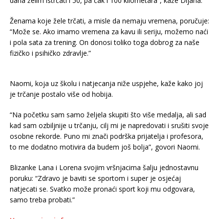
dana želim istrčati i 50, pa čak i 100 kilometara”, kaže Dijana.
Ženama koje žele trčati, a misle da nemaju vremena, poručuje:
“Može se. Ako imamo vremena za kavu ili seriju, možemo naći
i pola sata za trening. On donosi toliko toga dobrog za naše
fizičko i psihičko zdravlje.”
Naomi, koja uz školu i natjecanja niže uspjehe, kaže kako joj
je trčanje postalo više od hobija.
“Na početku sam samo željela skupiti što više medalja, ali sad
kad sam ozbiljnije u trčanju, cilj mi je napredovati i srušiti svoje
osobne rekorde. Puno mi znači podrška prijatelja i profesora,
to me dodatno motivira da budem još bolja”, govori Naomi.
Blizanke Lana i Lorena svojim vršnjacima šalju jednostavnu
poruku: “Zdravo je baviti se sportom i super je osjećaj
natjecati se. Svatko može pronaći sport koji mu odgovara,
samo treba probati.”