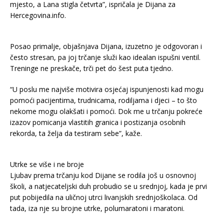
mjesto, a Lana stigla četvrta”, ispričala je Dijana za
Hercegovina.info.
Posao primalje, objašnjava Dijana, izuzetno je odgovoran i
često stresan, pa joj trčanje služi kao idealan ispušni ventil.
Treninge ne preskače, trči pet do šest puta tjedno.
“U poslu me najviše motivira osjećaj ispunjenosti kad mogu
pomoći pacijentima, trudnicama, rodiljama i djeci – to što
nekome mogu olakšati i pomoći. Dok me u trčanju pokreće
izazov pomicanja vlastitih granica i postizanja osobnih
rekorda, ta želja da testiram sebe”, kaže.
Utrke se više i ne broje
Ljubav prema trčanju kod Dijane se rodila još u osnovnoj
školi, a natjecateljski duh probudio se u srednjoj, kada je prvi
put pobijedila na uličnoj utrci livanjskih srednjoškolaca. Od
tada, iza nje su brojne utrke, polumaratoni i maratoni.