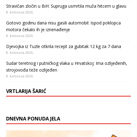
Stravičan zločin u BiH: Supruga usmrtila muža hitcem u glavu
8. kolovoza 2026.
Gotovo godinu dana nisu gasili automobil: Ispod poklopca
motora čekalo ih je iznenađenje
8. kolovoza 2026.
Djevojka iz Tuzle otkrila recept za gubitak 12 kg za 7 dana
8. kolovoza 2026.
Sudar teretnog i putničkog vlaka u Hrvatskoj: Ima ozlijeđenih,
strojovođa teže ozlijeđen
8. kolovoza 2026.
VRTLARIJA ŠARIĆ
DNEVNA PONUDA JELA