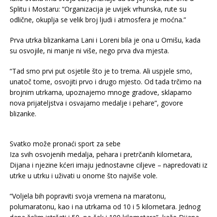
Splitu i Mostaru: “Organizacija je uvijek vrhunska, rute su
odlične, okuplja se velik broj ljudi i atmosfera je moćna.”
Prva utrka blizankama Lani i Loreni bila je ona u Omišu, kada
su osvojile, ni manje ni više, nego prva dva mjesta.
“Tad smo prvi put osjetile što je to trema. Ali uspjele smo,
unatoč tome, osvojiti prvo i drugo mjesto. Od tada trčimo na
brojnim utrkama, upoznajemo mnoge gradove, sklapamo
nova prijateljstva i osvajamo medalje i pehare”, govore
blizanke.
Svatko može pronaći sport za sebe
Iza svih osvojenih medalja, pehara i pretrčanih kilometara,
Dijana i njezine kćeri imaju jednostavne ciljeve – napredovati iz
utrke u utrku i uživati u onome što najviše vole.
“Voljela bih popraviti svoja vremena na maratonu,
polumaratonu, kao i na utrkama od 10 i 5 kilometara. Jednog