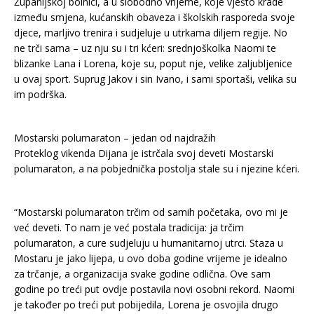
Županijskoj bolnici, a u slobodno vrijeme, koje vješto krade
između smjena, kućanskih obaveza i školskih rasporeda svoje
djece, marljivo trenira i sudjeluje u utrkama diljem regije. No
ne trči sama – uz nju su i tri kćeri: srednjoškolka Naomi te
blizanke Lana i Lorena, koje su, poput nje, velike zaljubljenice
u ovaj sport. Suprug Jakov i sin Ivano, i sami sportaši, velika su
im podrška.
Mostarski polumaraton – jedan od najdražih
Proteklog vikenda Dijana je istrčala svoj deveti Mostarski
polumaraton, a na pobjednička postolja stale su i njezine kćeri.
“Mostarski polumaraton trčim od samih početaka, ovo mi je
već deveti. To nam je već postala tradicija: ja trčim
polumaraton, a cure sudjeluju u humanitarnoj utrci. Staza u
Mostaru je jako lijepa, u ovo doba godine vrijeme je idealno
za trčanje, a organizacija svake godine odlična. Ove sam
godine po treći put ovdje postavila novi osobni rekord. Naomi
je također po treći put pobijedila, Lorena je osvojila drugo