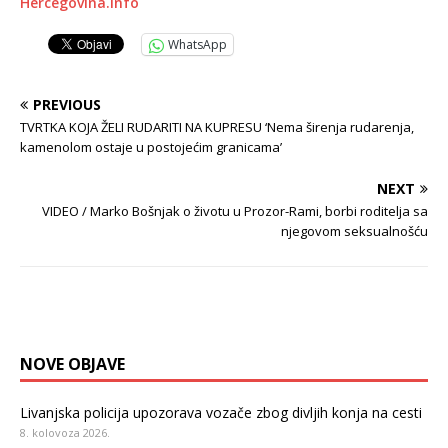
Hercegovina.info
WhatsApp
PREVIOUS
TVRTKA KOJA ŽELI RUDARITI NA KUPRESU ‘Nema širenja rudarenja,
kamenolom ostaje u postojećim granicama’
NEXT
VIDEO / Marko Bošnjak o životu u Prozor-Rami, borbi roditelja sa
njegovom seksualnošću
NOVE OBJAVE
Livanjska policija upozorava vozače zbog divljih konja na cesti
8. kolovoza 2026.