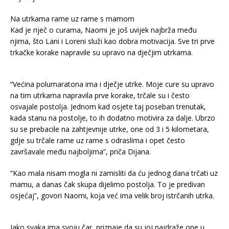
Na utrkama rame uz rame s mamom
Kad je riječ o curama, Naomi je još uvijek najbrža među
njima, što Lani i Loreni služi kao dobra motivacija. Sve tri prve
trkačke korake napravile su upravo na dječjim utrkama.
“Većina polumaratona ima i dječje utrke. Moje cure su upravo
na tim utrkama napravila prve korake, trčale su i često
osvajale postolja. Jednom kad osjete taj poseban trenutak,
kada stanu na postolje, to ih dodatno motivira za dalje. Ubrzo
su se prebacile na zahtjevnije utrke, one od 3 i 5 kilometara,
gdje su trčale rame uz rame s odraslima i opet često
završavale među najboljima”, priča Dijana.
“Kao mala nisam mogla ni zamisliti da ću jednog dana trčati uz
mamu, a danas čak skupa dijelimo postolja. To je predivan
osjećaj”, govori Naomi, koja već ima velik broj istrčanih utrka.
Iako svaka ima svoju čar, priznaje da su joj najdraže one u