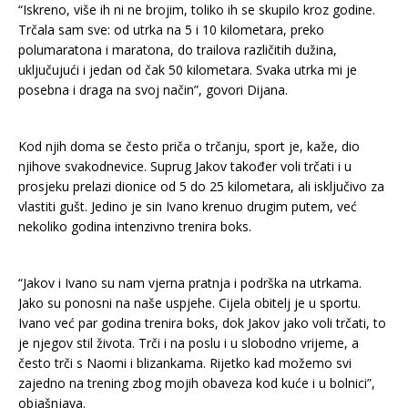
“Iskreno, više ih ni ne brojim, toliko ih se skupilo kroz godine.
Trčala sam sve: od utrka na 5 i 10 kilometara, preko
polumaratona i maratona, do trailova različitih dužina,
uključujući i jedan od čak 50 kilometara. Svaka utrka mi je
posebna i draga na svoj način”, govori Dijana.
Kod njih doma se često priča o trčanju, sport je, kaže, dio
njihove svakodnevice. Suprug Jakov također voli trčati i u
prosjeku prelazi dionice od 5 do 25 kilometara, ali isključivo za
vlastiti gušt. Jedino je sin Ivano krenuo drugim putem, već
nekoliko godina intenzivno trenira boks.
“Jakov i Ivano su nam vjerna pratnja i podrška na utrkama.
Jako su ponosni na naše uspjehe. Cijela obitelj je u sportu.
Ivano već par godina trenira boks, dok Jakov jako voli trčati, to
je njegov stil života. Trči i na poslu i u slobodno vrijeme, a
često trči s Naomi i blizankama. Rijetko kad možemo svi
zajedno na trening zbog mojih obaveza kod kuće i u bolnici”,
objašnjava.