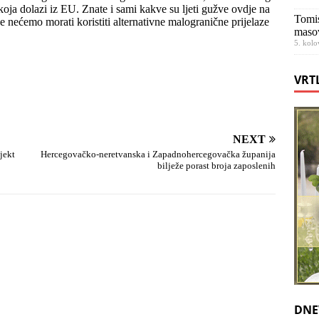
oja dolazi iz EU. Znate i sami kakve su ljeti gužve ovdje na
Tomis
e nećemo morati koristiti alternativne malogranične prijelaze
maso
5. kolo
VRT
NEXT
jekt
Hercegovačko-neretvanska i Zapadnohercegovačka županija
bilježe porast broja zaposlenih
DNE