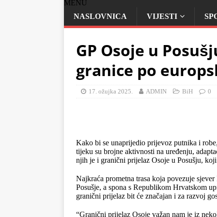
MENU
NASLOVNICA
VIJESTI
SP
GP Osoje u Posušju
granice po europ
17. ožujka 2025.
ADMIN
BiH
0
Kako bi se unaprijedio prijevoz putnika i robe,
tijeku su brojne aktivnosti na uređenju, adaptac
njih je i granični prijelaz Osoje u Posušju, koj
Najkraća prometna trasa koja povezuje sjever
Posušje, a spona s Republikom Hrvatskom upra
granični prijelaz bit će značajan i za razvoj g
“Granični prijelaz Osoje važan nam je iz nek