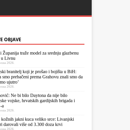
E OBJAVE
i Županija traže model za srednju glazbenu
 u Livnu
voza 2026.
ski branitelj koji je prošao i bojišta u BiH:
 smo prebačeni prema Grahovu znali smo da
mo ujutro’
voza 2026.
ović: Ne bi bilo Daytona da nije bilo
ske vojske, hrvatskih gardijskih brigada i
-a
voza 2026.
 kožnih jakni kuca veliko srce: Livanjski
ri darovali više od 3.300 doza krvi
voza 2026.