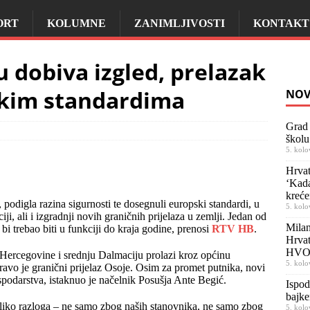
ORT
KOLUMNE
ZANIMLJIVOSTI
KONTAKT
 dobiva izgled, prelazak
skim standardima
NOV
Grad 
školu
5. kolo
Hrvat
‘Kada
kreće
 podigla razina sigurnosti te dosegnuli europski standardi, u
5. kolo
iji, ali i izgradnji novih graničnih prijelaza u zemlji. Jedan od
Milan
i bi trebao biti u funkciji do kraja godine, prenosi
RTV HB
.
Hrvat
HVO
 Hercegovine i srednju Dalmaciju prolazi kroz općinu
5. kolo
vo je granični prijelaz Osoje. Osim za promet putnika, novi
ospodarstva, istaknuo je načelnik Posušja Ante Begić.
Ispod
bajke
oliko razloga – ne samo zbog naših stanovnika, ne samo zbog
5. kolo