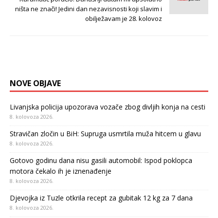
ništa ne znači! Jedini dan nezavisnosti koji slavim i
obilježavam je 28. kolovoz
NOVE OBJAVE
Livanjska policija upozorava vozače zbog divljih konja na cesti
8. kolovoza 2026.
Stravičan zločin u BiH: Supruga usmrtila muža hitcem u glavu
8. kolovoza 2026.
Gotovo godinu dana nisu gasili automobil: Ispod poklopca
motora čekalo ih je iznenađenje
8. kolovoza 2026.
Djevojka iz Tuzle otkrila recept za gubitak 12 kg za 7 dana
8. kolovoza 2026.