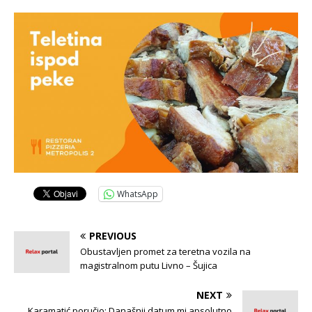
WhatsApp
PREVIOUS
Obustavljen promet za teretna vozila na
magistralnom putu Livno – Šujica
NEXT
Karamatić poručio: Današnji datum mi apsolutno