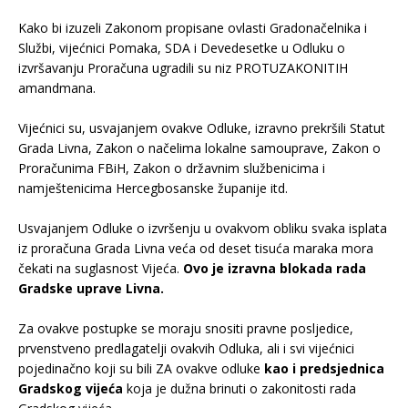
.
Kako bi izuzeli Zakonom propisane ovlasti Gradonačelnika i
Službi, vijećnici Pomaka, SDA i Devedesetke u Odluku o
izvršavanju Proračuna ugradili su niz PROTUZAKONITIH
amandmana.
.
Vijećnici su, usvajanjem ovakve Odluke, izravno prekršili Statut
Grada Livna, Zakon o načelima lokalne samouprave, Zakon o
Proračunima FBiH, Zakon o državnim službenicima i
namještenicima Hercegbosanske županije itd.
.
Usvajanjem Odluke o izvršenju u ovakvom obliku svaka isplata
iz proračuna Grada Livna veća od deset tisuća maraka mora
čekati na suglasnost Vijeća.
Ovo je izravna blokada rada
Gradske uprave Livna.
.
Za ovakve postupke se moraju snositi pravne posljedice,
prvenstveno predlagatelji ovakvih Odluka, ali i svi vijećnici
pojedinačno koji su bili ZA ovakve odluke
kao i predsjednica
Gradskog vijeća
koja je dužna brinuti o zakonitosti rada