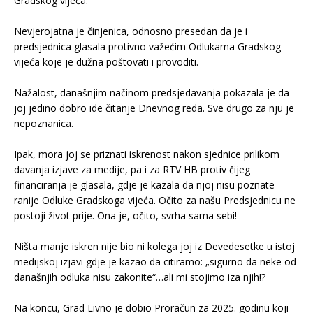
Gradskog vijeća.
.
Nevjerojatna je činjenica, odnosno presedan da je i
predsjednica glasala protivno važećim Odlukama Gradskog
vijeća koje je dužna poštovati i provoditi.
.
Nažalost, današnjim načinom predsjedavanja pokazala je da
joj jedino dobro ide čitanje Dnevnog reda. Sve drugo za nju je
nepoznanica.
.
Ipak, mora joj se priznati iskrenost nakon sjednice prilikom
davanja izjave za medije, pa i za RTV HB protiv čijeg
financiranja je glasala, gdje je kazala da njoj nisu poznate
ranije Odluke Gradskoga vijeća. Očito za našu Predsjednicu ne
postoji život prije. Ona je, očito, svrha sama sebi!
.
Ništa manje iskren nije bio ni kolega joj iz Devedesetke u istoj
medijskoj izjavi gdje je kazao da citiramo: „sigurno da neke od
današnjih odluka nisu zakonite“…ali mi stojimo iza njih!?
.
Na koncu, Grad Livno je dobio Proračun za 2025. godinu koji