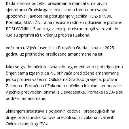
Kada smo na početku preuzimanja mandata, na prvim
sjednicama Gradskoga vijeća Livno u trenutnom sazivu,
upozoravali javnost na postupanje vijećnika HDZ-a 1990,
Pomaka, SDA i ŽNL-a na nečasne radnje i odlučivanje protivno
POSLOVNIKU Gradskog vijeća ipak nismo mogli vjerovati do
kud su spremni ići u kršenju propisa i Zakona.
.
Većinom u Vijeću usvojili su Proračun Grada Livna za 2025.
godinu uz prethodno predložene amandmane na isti.
.
Iako se gradonačelnik Livna vrlo argumentirano i potkrijepljeno
činjenicama izjasnio da NE prihvaća predložene amandmane
jer su protivni važećim Odlukama Gradskoga vijeća, protivni
Zakonu o Proračunu i Zakonu o načelima lokalne samouprave
vijećnici predvođeni onima iz Devedesetke, Pomaka i SDA-a su
podržali amandmane.
.
Skidanjem sredstava s pojedinih kodova i prebacujući ih na
druge proračunske kodove prekršili su niz zakona i važećih
Odluka livanjskog GV-a.