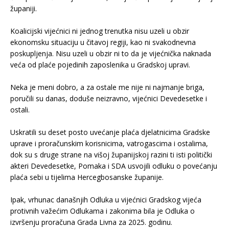
županiji.
.
Koalicijski vijećnici ni jednog trenutka nisu uzeli u obzir
ekonomsku situaciju u čitavoj regiji, kao ni svakodnevna
poskupljenja. Nisu uzeli u obzir ni to da je vijećnička naknada
veća od plaće pojedinih zaposlenika u Gradskoj upravi.
.
Neka je meni dobro, a za ostale me nije ni najmanje briga,
poručili su danas, doduše neizravno, vijećnici Devedesetke i
ostali.
.
Uskratili su deset posto uvećanje plaća djelatnicima Gradske
uprave i proračunskim korisnicima, vatrogascima i ostalima,
dok su s druge strane na višoj županijskoj razini ti isti politički
akteri Devedesetke, Pomaka i SDA usvojili odluku o povećanju
plaća sebi u tijelima Hercegbosanske županije.
.
Ipak, vrhunac današnjih Odluka u vijećnici Gradskog vijeća
protivnih važećim Odlukama i zakonima bila je Odluka o
izvršenju proračuna Grada Livna za 2025. godinu.