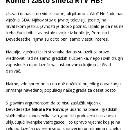
Kome i zašto smeta RTV HB?
Ustvari danas smo vidjeli kome, ali pitamo zašto? Ne čude nas
vijećnici SDA. Njihov stav o javnoj televiziji, jedinoj na
hrvatskom jeziku, javnosti je dobro poznat. Ispalo je da nas ne
treba čuditi niti stav ostale dvojke iz koalicije, Pomaka i
Devedesetke, njima su očito bitni samo vlastiti interesi.
.
Nadalje, vijećnici iz tih stranaka danas su uzeli za pravo i
vrednovati rad ne samo gradskih službenika, nego i svih drugih
zaposlenika u poduzećima i ustanovama kojima je Grad
osnivač.
.
Naime, vrlo spremno su na nož dočekali prijedlog o uvećanju
primanja navedenoj populaciji našeg grada za deset posto.
.
S glavnim argumentom da to nisu zaslužili, vijećnik
Devedesetke
Nikola Perković
je udario na plaće i gradskih
službenika i zaposlenika svih gradskih poduzeća i ustanova
uključujući livanjske vatrogasce. I to upravo vijećnik koji je na
čelu poduzeća i uvjereni smo, s najvećim primanjima u cijeloj