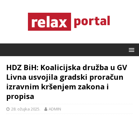
HDZ BiH: Koalicijska družba u GV
Livna usvojila gradski proračun
izravnim kršenjem zakona i
propisa
28. ožujka 2025.
ADMIN