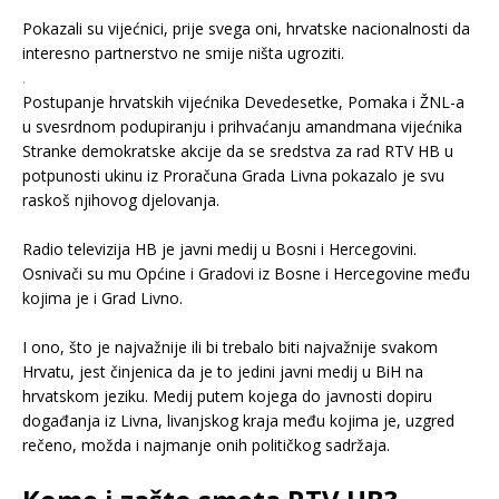
.
Pokazali su vijećnici, prije svega oni, hrvatske nacionalnosti da
interesno partnerstvo ne smije ništa ugroziti.
.
Postupanje hrvatskih vijećnika Devedesetke, Pomaka i ŽNL-a
u svesrdnom podupiranju i prihvaćanju amandmana vijećnika
Stranke demokratske akcije da se sredstva za rad RTV HB u
potpunosti ukinu iz Proračuna Grada Livna pokazalo je svu
raskoš njihovog djelovanja.
.
Radio televizija HB je javni medij u Bosni i Hercegovini.
Osnivači su mu Općine i Gradovi iz Bosne i Hercegovine među
kojima je i Grad Livno.
.
I ono, što je najvažnije ili bi trebalo biti najvažnije svakom
Hrvatu, jest činjenica da je to jedini javni medij u BiH na
hrvatskom jeziku. Medij putem kojega do javnosti dopiru
događanja iz Livna, livanjskog kraja među kojima je, uzgred
rečeno, možda i najmanje onih političkog sadržaja.
.