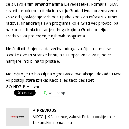
će s usvojenim amandmanima Devedesetke, Pomaka i SDA
stvoriti probleme u funkcioniranju Grada Livna, prvenstveno
kroz odugovlačenje svih postupaka kod svih infrastrukturnih
radova, financiranja svih programa koje Grad već provodi pa
na koncu i funkcioniranje udruga kojima Grad dodjeljuje
sredstva za provođenje njihovih programa.
.
Ne čudi niti činjenica da većina udruga za čije interese se
tobože ove tri stranke brinu, nisu uopće znale za njihove
namjere, niti bi na to pristale.
.
No, očito je to bio cilj nalogodavaca ove akcije. Blokada Livna.
Ali postoji stara izreka: Kako siješ tako ćeš i žeti.
GO HDZ BiH Livno
WhatsApp
PREVIOUS
VIDEO | Kiša, sunce, vukovi: Priča o poslijednjim
bosanskim nomadima