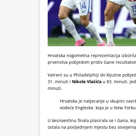
Hrvatska nogometna reprezentacija izborila
prvenstva pobjedom protiv Gane rezultatom
Vatreni su u Philadelphiji do ključne pobje
31. minuti i
Nikole Vlašića
u 83. minuti. Je
minuti.
Hrvatska je natjecanje u skupini zav
vodeće Engleske, koja je u New Yorku
U šesnaestinu finala plasirala se i Gana, ko
ostala na posljednjem mjestu bez osvojeno