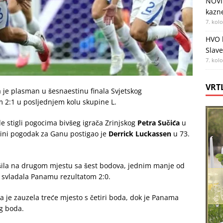
NOVI
kazne
7. kol
HVO b
Slav
7. kol
VRT
 je plasman u šesnaestinu finala Svjetskog
 2:1 u posljednjem kolu skupine L.
de stigli pogocima bivšeg igrača Zrinjskog
Petra Sučića
u
dini pogodak za Ganu postigao je
Derrick Luckassen
u 73.
ršila na drugom mjestu sa šest bodova, jednim manje od
 svladala Panamu rezultatom 2:0.
ja je zauzela treće mjesto s četiri boda, dok je Panama
g boda.