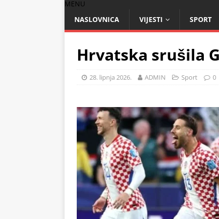
MENU
NASLOVNICA
VIJESTI
SPORT
Hrvatska srušila 
28. lipnja 2026.
ADMIN
Sport
0