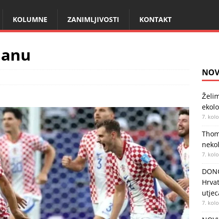
KOLUMNE
ZANIMLJIVOSTI
KONTAKT
Ganu
NOV
Želim
ekolo
7. kol
Thom
nekol
7. kol
DONO
Hrvat
utjec
7. kol