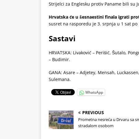
Strijelci za Englesku protiv Paname bili su 
Hrvatska će u šesnaestini finala igrati pr
susret na rasporedu je 3. srpnja u 1 sat p
Sastavi
HRVATSKA: Livaković – Perišić, Šutalo, Pongra
– Budimir.
GANA: Asare – Adjetey, Mensah, Luckassen,
Sulemana.
WhatsApp
PREVIOUS
Prometna nesreća u Drvaru sa s
stradalom osobom