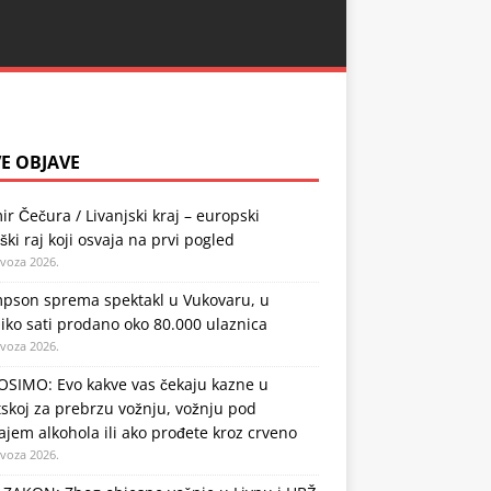
E OBJAVE
ir Čečura / Livanjski kraj – europski
ški raj koji osvaja na prvi pogled
ovoza 2026.
pson sprema spektakl u Vukovaru, u
iko sati prodano oko 80.000 ulaznica
ovoza 2026.
SIMO: Evo kakve vas čekaju kazne u
skoj za prebrzu vožnju, vožnju pod
ajem alkohola ili ako prođete kroz crveno
ovoza 2026.