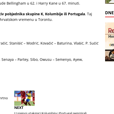
Jude Bellingham u 62. i Harry Kane u 67. minuti.
DNE
otiv pobjednika skupine K, Kolumbije ili Portugala
. Taj
o hrvatskom vremenu u Torontu.
čić, Stanišić – Modrić, Kovačić – Baturina, Vlašić, P. Sučić
 Senaya – Partey, Sibo, Owusu – Semenyo, Ayew,
mrtno
NEXT
U sjajnoj utakmici Kolumbija i Portugal remizirali,