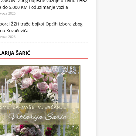
 ZAKON: Zbog objesne vožnje u Livnu i HBŽ
 do 5.000 KM i oduzimanje vozila
ovoza 2026.
orci ŽZH traže bojkot Općih izbora zbog
ena Kovačevića
ovoza 2026.
LARIJA ŠARIĆ