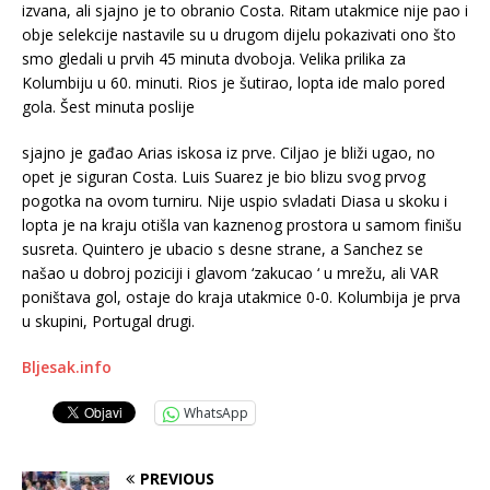
izvana, ali sjajno je to obranio Costa. Ritam utakmice nije pao i
obje selekcije nastavile su u drugom dijelu pokazivati ono što
smo gledali u prvih 45 minuta dvoboja. Velika prilika za
Kolumbiju u 60. minuti. Rios je šutirao, lopta ide malo pored
gola. Šest minuta poslije
sjajno je gađao Arias iskosa iz prve. Ciljao je bliži ugao, no
opet je siguran Costa. Luis Suarez je bio blizu svog prvog
pogotka na ovom turniru. Nije uspio svladati Diasa u skoku i
lopta je na kraju otišla van kaznenog prostora u samom finišu
susreta. Quintero je ubacio s desne strane, a Sanchez se
našao u dobroj poziciji i glavom ‘zakucao ‘ u mrežu, ali VAR
poništava gol, ostaje do kraja utakmice 0-0. Kolumbija je prva
u skupini, Portugal drugi.
Bljesak.info
WhatsApp
PREVIOUS