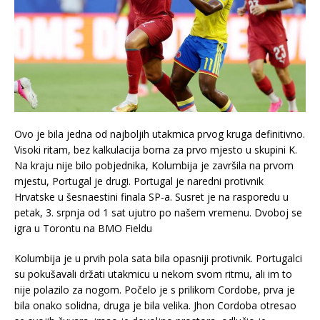
Ovo je bila jedna od najboljih utakmica prvog kruga definitivno.
Visoki ritam, bez kalkulacija borna za prvo mjesto u skupini K.
Na kraju nije bilo pobjednika, Kolumbija je završila na prvom
mjestu, Portugal je drugi. Portugal je naredni protivnik
Hrvatske u šesnaestini finala SP-a. Susret je na rasporedu u
petak, 3. srpnja od 1 sat ujutro po našem vremenu. Dvoboj se
igra u Torontu na BMO Fieldu
Kolumbija je u prvih pola sata bila opasniji protivnik. Portugalci
su pokušavali držati utakmicu u nekom svom ritmu, ali im to
nije polazilo za nogom. Počelo je s prilikom Cordobe, prva je
bila onako solidna, druga je bila velika. Jhon Cordoba otresao