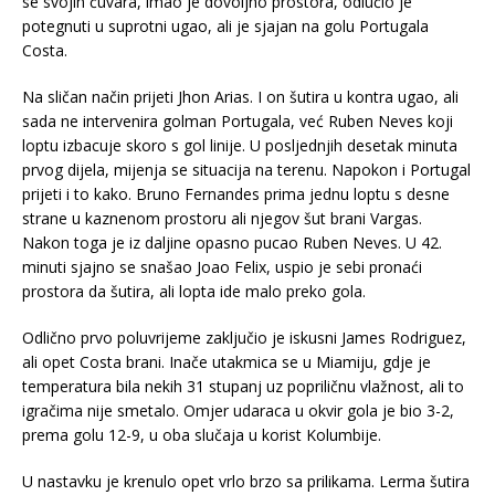
se svojih čuvara, imao je dovoljno prostora, odlučio je
potegnuti u suprotni ugao, ali je sjajan na golu Portugala
Costa.
Na sličan način prijeti Jhon Arias. I on šutira u kontra ugao, ali
sada ne intervenira golman Portugala, već Ruben Neves koji
loptu izbacuje skoro s gol linije. U posljednjih desetak minuta
prvog dijela, mijenja se situacija na terenu. Napokon i Portugal
prijeti i to kako. Bruno Fernandes prima jednu loptu s desne
strane u kaznenom prostoru ali njegov šut brani Vargas.
Nakon toga je iz daljine opasno pucao Ruben Neves. U 42.
minuti sjajno se snašao Joao Felix, uspio je sebi pronaći
prostora da šutira, ali lopta ide malo preko gola.
Odlično prvo poluvrijeme zaključio je iskusni James Rodriguez,
ali opet Costa brani. Inače utakmica se u Miamiju, gdje je
temperatura bila nekih 31 stupanj uz popriličnu vlažnost, ali to
igračima nije smetalo. Omjer udaraca u okvir gola je bio 3-2,
prema golu 12-9, u oba slučaja u korist Kolumbije.
U nastavku je krenulo opet vrlo brzo sa prilikama. Lerma šutira