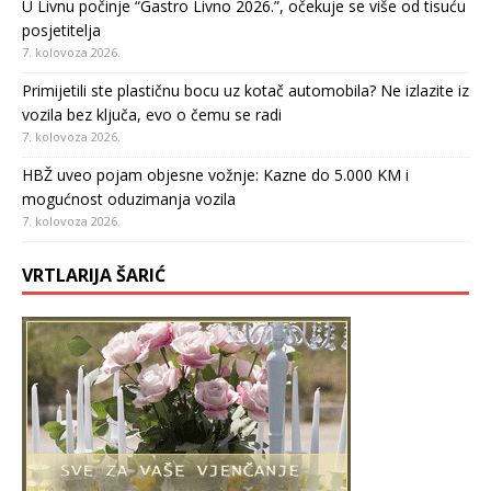
U Livnu počinje “Gastro Livno 2026.”, očekuje se više od tisuću
posjetitelja
7. kolovoza 2026.
Primijetili ste plastičnu bocu uz kotač automobila? Ne izlazite iz
vozila bez ključa, evo o čemu se radi
7. kolovoza 2026.
HBŽ uveo pojam objesne vožnje: Kazne do 5.000 KM i
mogućnost oduzimanja vozila
7. kolovoza 2026.
VRTLARIJA ŠARIĆ