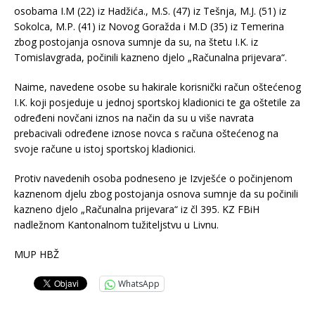
osobama I.M (22) iz Hadžića., M.S. (47) iz Tešnja, M.J. (51) iz
Sokolca, M.P. (41) iz Novog Goražda i M.D (35) iz Temerina
zbog postojanja osnova sumnje da su, na štetu I.K. iz
Tomislavgrada, počinili kazneno djelo „Računalna prijevara“.
Naime, navedene osobe su hakirale korisnički račun oštećenog
I.K. koji posjeduje u jednoj sportskoj kladionici te ga oštetile za
određeni novčani iznos na način da su u više navrata
prebacivali određene iznose novca s računa oštećenog na
svoje račune u istoj sportskoj kladionici.
Protiv navedenih osoba podneseno je Izvješće o počinjenom
kaznenom djelu zbog postojanja osnova sumnje da su počinili
kazneno djelo „Računalna prijevara“ iz čl 395. KZ FBiH
nadležnom Kantonalnom tužiteljstvu u Livnu.
MUP HBŽ
WhatsApp