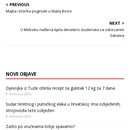
PREVIOUS
Majka i kćerka poginule u Maloj Bosni
NEXT
U Meksiku nađena tijela devetero studenata sa odrezanim
šakama
NOVE OBJAVE
Djevojka iz Tuzle otkrila recept za gubitak 12 kg za 7 dana
8. kolovoza 2026.
Sudar teretnog i putničkog vlaka u Hrvatskoj: Ima ozlijeđenih,
strojovođa teže ozlijeđen
8. kolovoza 2026.
Zašto po vrućinama lošije spavamo?