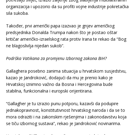
organizacija i upozorio da su profiti vojne industrije pokretačka
sila sukoba.
Također, prvi američki papa izazvao je gnjev američkog
predsjednika Donalda Trumpa nakon što je postao oštar
kritičar američko-izraelskog rata protiv Irana te rekao da “Bog
ne blagoslivlja nijedan sukob”.
Podrška Vatikana za promjenu Izbornog zakona BiH?
Gallaghera posebno zanima situacija u hrvatskom susjedstvu,
kazao je Jandroković, dodajući da mu je prenio kako je
Hrvatskoj iznimno važno da Bosna i Hercegovina bude
stabilna, funkcionalna i europski orijentirana.
“Gallagher je tu izrazio punu potporu, kazavši da podupire
jednakopravnost, konstitutivnost hrvatskog naroda i da se to
mora odraziti i na zakonskim rješenjima i zakonodavstvu koja
se tiču izbornog sustava”, rekao je Jandroković novinarima.