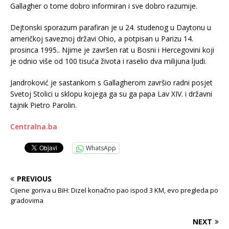
Gallagher o tome dobro informiran i sve dobro razumije.
Dejtonski sporazum parafiran je u 24. studenog u Daytonu u
američkoj saveznoj državi Ohio, a potpisan u Parizu 14.
prosinca 1995.. Njime je završen rat u Bosni i Hercegovini koji
je odnio više od 100 tisuća života i raselio dva milijuna ljudi.
Jandroković je sastankom s Gallagherom završio radni posjet
Svetoj Stolici u sklopu kojega ga su ga papa Lav XIV. i državni
tajnik Pietro Parolin.
Centralna.ba
WhatsApp
PREVIOUS
Cijene goriva u BiH: Dizel konačno pao ispod 3 KM, evo pregleda po
gradovima
NEXT