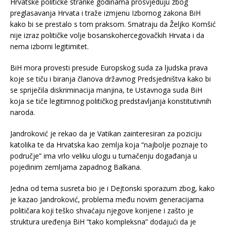
Hrvatske političke stranke godinama prosvjeduju zbog
preglasavanja Hrvata i traže izmjenu Izbornog zakona BiH
kako bi se prestalo s tom praksom. Smatraju da Željko Komšić
nije izraz političke volje bosanskohercegovačkih Hrvata i da
nema izborni legitimitet.
BiH mora provesti presude Europskog suda za ljudska prava
koje se tiču i biranja članova državnog Predsjedništva kako bi
se spriječila diskriminacija manjina, te Ustavnoga suda BiH
koja se tiče legitimnog političkog predstavljanja konstitutivnih
naroda.
Jandroković je rekao da je Vatikan zainteresiran za poziciju
katolika te da Hrvatska kao zemlja koja “najbolje poznaje to
područje” ima vrlo veliku ulogu u tumačenju događanja u
pojedinim zemljama zapadnog Balkana.
Jedna od tema susreta bio je i Dejtonski sporazum zbog, kako
je kazao Jandroković, problema među novim generacijama
političara koji teško shvaćaju njegove korijene i zašto je
struktura uređenja BiH “tako kompleksna” dodajući da je