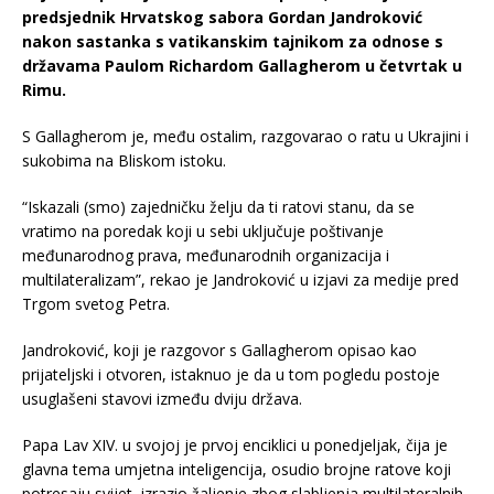
predsjednik Hrvatskog sabora Gordan Jandroković
nakon sastanka s vatikanskim tajnikom za odnose s
državama Paulom Richardom Gallagherom u četvrtak u
Rimu.
S Gallagherom je, među ostalim, razgovarao o ratu u Ukrajini i
sukobima na Bliskom istoku.
“Iskazali (smo) zajedničku želju da ti ratovi stanu, da se
vratimo na poredak koji u sebi uključuje poštivanje
međunarodnog prava, međunarodnih organizacija i
multilateralizam”, rekao je Jandroković u izjavi za medije pred
Trgom svetog Petra.
Jandroković, koji je razgovor s Gallagherom opisao kao
prijateljski i otvoren, istaknuo je da u tom pogledu postoje
usuglašeni stavovi između dviju država.
Papa Lav XIV. u svojoj je prvoj enciklici u ponedjeljak, čija je
glavna tema umjetna inteligencija, osudio brojne ratove koji
potresaju svijet, izrazio žaljenje zbog slabljenja multilateralnih