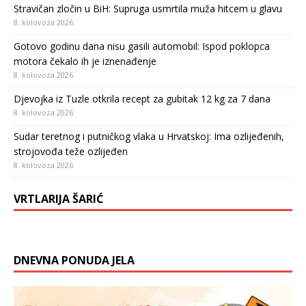
Stravičan zločin u BiH: Supruga usmrtila muža hitcem u glavu
8. kolovoza 2026.
Gotovo godinu dana nisu gasili automobil: Ispod poklopca
motora čekalo ih je iznenađenje
8. kolovoza 2026.
Djevojka iz Tuzle otkrila recept za gubitak 12 kg za 7 dana
8. kolovoza 2026.
Sudar teretnog i putničkog vlaka u Hrvatskoj: Ima ozlijeđenih,
strojovođa teže ozlijeđen
8. kolovoza 2026.
VRTLARIJA ŠARIĆ
DNEVNA PONUDA JELA