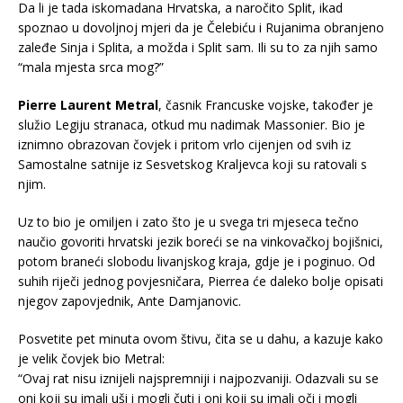
Da li je tada iskomadana Hrvatska, a naročito Split, ikad
spoznao u dovoljnoj mjeri da je Čelebiću i Rujanima obranjeno
zaleđe Sinja i Splita, a možda i Split sam. Ili su to za njih samo
“mala mjesta srca mog?”
Pierre Laurent Metral
, časnik Francuske vojske, također je
služio Legiju stranaca, otkud mu nadimak Massonier. Bio je
iznimno obrazovan čovjek i pritom vrlo cijenjen od svih iz
Samostalne satnije iz Sesvetskog Kraljevca koji su ratovali s
njim.
Uz to bio je omiljen i zato što je u svega tri mjeseca tečno
naučio govoriti hrvatski jezik boreći se na vinkovačkoj bojišnici,
potom braneći slobodu livanjskog kraja, gdje je i poginuo. Od
suhih riječi jednog povjesničara, Pierrea će daleko bolje opisati
njegov zapovjednik, Ante Damjanovic.
Posvetite pet minuta ovom štivu, čita se u dahu, a kazuje kako
je velik čovjek bio Metral:
“Ovaj rat nisu iznijeli najspremniji i najpozvaniji. Odazvali su se
oni koji su imali uši i mogli čuti i oni koji su imali oči i mogli