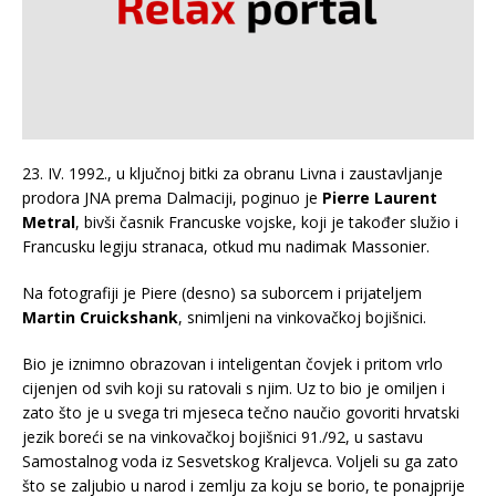
23. IV. 1992., u ključnoj bitki za obranu Livna i zaustavljanje
prodora JNA prema Dalmaciji, poginuo je
Pierre Laurent
Metral
, bivši časnik Francuske vojske, koji je također služio i
Francusku legiju stranaca, otkud mu nadimak Massonier.
Na fotografiji je Piere (desno) sa suborcem i prijateljem
Martin Cruickshank
, snimljeni na vinkovačkoj bojišnici.
Bio je iznimno obrazovan i inteligentan čovjek i pritom vrlo
cijenjen od svih koji su ratovali s njim. Uz to bio je omiljen i
zato što je u svega tri mjeseca tečno naučio govoriti hrvatski
jezik boreći se na vinkovačkoj bojišnici 91./92, u sastavu
Samostalnog voda iz Sesvetskog Kraljevca. Voljeli su ga zato
što se zaljubio u narod i zemlju za koju se borio, te ponajprije