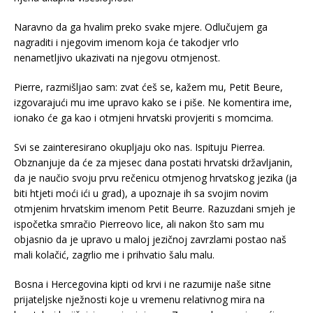
Naravno da ga hvalim preko svake mjere. Odlučujem ga
nagraditi i njegovim imenom koja će takodjer vrlo
nenametljivo ukazivati na njegovu otmjenost.
Pierre, razmišljao sam: zvat ćeš se, kažem mu, Petit Beure,
izgovarajući mu ime upravo kako se i piše. Ne komentira ime,
ionako će ga kao i otmjeni hrvatski provjeriti s momcima.
Svi se zainteresirano okupljaju oko nas. Ispituju Pierrea.
Obznanjuje da će za mjesec dana postati hrvatski državljanin,
da je naučio svoju prvu rečenicu otmjenog hrvatskog jezika (ja
biti htjeti moći ići u grad), a upoznaje ih sa svojim novim
otmjenim hrvatskim imenom Petit Beurre. Razuzdani smjeh je
ispočetka smračio Pierreovo lice, ali nakon što sam mu
objasnio da je upravo u maloj jezičnoj zavrzlami postao naš
mali kolačić, zagrlio me i prihvatio šalu malu.
Bosna i Hercegovina kipti od krvi i ne razumije naše sitne
prijateljske nježnosti koje u vremenu relativnog mira na