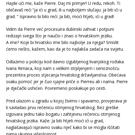
Hajde uči me, kaže Pierre. Daj mi primjer! U redu, rekoh. Ti
običavaš reći “ja ići u grad, ili u najboljem slučaju: ja biti ići u
grad. ” Ispravno bi bilo reći: Ja biti, moći htjeti, ići u grad!
Vidim da Pierre već procesuira dubinski zahvat i potpuni
redizajn svega što je naučio i znao o hrvatskom jeziku.
A ime? Koje bi hrvatsko ime bilo najbolje za njega? Smislit
ćemo nešto, kažem, kao da je to najlakša zadaća na svijetu.
Odlazimo u policiju kod davno izgubljenog livanjskog rođaka
Ivana Rimaca, koji nam s velikim strpljenjem i serioznošću
prezentira proces stjecanja hrvatskog državljanstva. Obećava
svaku pomoć jer je čuo sjajne priče o Pierreu ali i nama. Pierre
je dječački ushićen. Povremeno poskakuje po cesti.
Pred ulazom u zgradu u kojoj živimo i spavamo, provjerava je
li savladao prvu rečenicu otmjenog hrvatskog. Bez greške
izgovara jednu tako bogatu i zahtjevnu rečenicu otmjenog
hrvatskog jezika. Kaže: Ja biti htjeti moći ići u grad,
naglašavajući ispravno svaku riječ kako bi se mogla iščitati
njena ukupna višeslojnost.