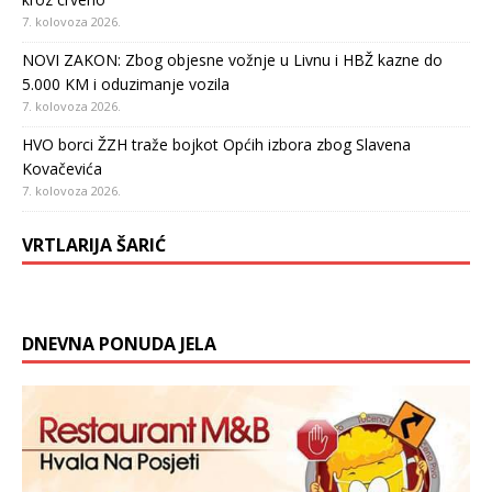
7. kolovoza 2026.
NOVI ZAKON: Zbog objesne vožnje u Livnu i HBŽ kazne do
5.000 KM i oduzimanje vozila
7. kolovoza 2026.
HVO borci ŽZH traže bojkot Općih izbora zbog Slavena
Kovačevića
7. kolovoza 2026.
VRTLARIJA ŠARIĆ
DNEVNA PONUDA JELA