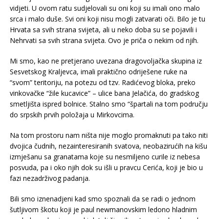
vidjeti. U ovom ratu sudjelovali su oni koji su imali ono malo
srca i malo duše. Svi oni koji nisu mogli zatvarati oči. Bilo je tu
Hrvata sa svih strana svijeta, ali u neko doba su se pojavili i
Nehrvati sa svih strana svijeta. Ovo je priča o nekim od njih.
Mi smo, kao ne pretjerano uvezana dragovoljačka skupina iz
Sesvetskog Kraljevca, imali praktično odriješene ruke na
“svom” teritoriju, na potezu od tzv. Radićevog bloka, preko
vinkovačke “žile kucavice” – ulice bana Jelačića, do gradskog
smetljišta ispred bolnice. Stalno smo “špartali na tom području
do srpskih prvih položaja u Mirkovcima.
Na tom prostoru nam ništa nije moglo promaknuti pa tako niti
dvojica čudnih, nezainteresiranih svatova, neobazirućih na kišu
izmješanu sa granatama koje su nesmiljeno curile iz nebesa
posvuda, pa i oko njih dok su išli u pravcu Cerića, koji je bio u
fazi nezadrživog padanja.
Bili smo iznenadjeni kad smo spoznali da se radi o jednom
šutljivom škotu koji je paul newmanovskim ledono hladnim