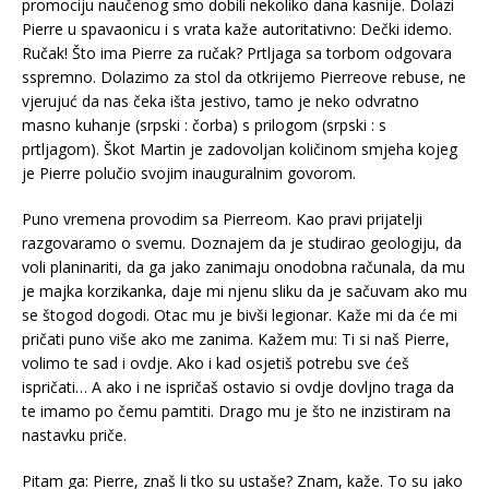
promociju naučenog smo dobili nekoliko dana kasnije. Dolazi
Pierre u spavaonicu i s vrata kaže autoritativno: Dečki idemo.
Ručak! Što ima Pierre za ručak? Prtljaga sa torbom odgovara
sspremno. Dolazimo za stol da otkrijemo Pierreove rebuse, ne
vjerujuć da nas čeka išta jestivo, tamo je neko odvratno
masno kuhanje (srpski : čorba) s prilogom (srpski : s
prtljagom). Škot Martin je zadovoljan količinom smjeha kojeg
je Pierre polučio svojim inauguralnim govorom.
Puno vremena provodim sa Pierreom. Kao pravi prijatelji
razgovaramo o svemu. Doznajem da je studirao geologiju, da
voli planinariti, da ga jako zanimaju onodobna računala, da mu
je majka korzikanka, daje mi njenu sliku da je sačuvam ako mu
se štogod dogodi. Otac mu je bivši legionar. Kaže mi da će mi
pričati puno više ako me zanima. Kažem mu: Ti si naš Pierre,
volimo te sad i ovdje. Ako i kad osjetiš potrebu sve ćeš
ispričati… A ako i ne ispričaš ostavio si ovdje dovljno traga da
te imamo po čemu pamtiti. Drago mu je što ne inzistiram na
nastavku priče.
Pitam ga: Pierre, znaš li tko su ustaše? Znam, kaže. To su jako