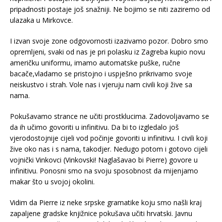
pripadnosti postaje još snažniji. Ne bojimo se niti zaziremo od
ulazaka u Mirkovce.
I izvan svoje zone odgovornosti izazivamo pozor. Dobro smo
opremljeni, svaki od nas je pri polasku iz Zagreba kupio novu
američku uniformu, imamo automatske puške, ručne
bacače,vladamo se pristojno i uspješno prikrivamo svoje
neiskustvo i strah. Vole nas i vjeruju nam civili koji žive sa
nama.
Pokušavamo strance ne učiti prostklucima. Zadovoljavamo se
da ih učimo govoriti u infinitivu. Da bi to izgledalo još
vjerodostojnije cijeli vod počinje govoriti u infinitivu. I civili koji
žive oko nas i s nama, takodjer. Nedugo potom i gotovo cijeli
vojnički Vinkovci (Vinkovski! Naglašavao bi Pierre) govore u
infinitivu. Ponosni smo na svoju sposobnost da mijenjamo
makar što u svojoj okolini.
Vidim da Pierre iz neke srpske gramatike koju smo našli kraj
zapaljene gradske knjižnice pokušava učiti hrvatski. Javnu