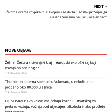
NEXT
Životna drama čovjeka iz BiH kojemu se divila Jugoslavija: ‘Supruga
i ja izbačeni smo na ulicu, očajan sam’
NOVE OBJAVE
Želimir Čečura / Livanjski kraj – europski ekološki raj koji
osvaja na prvi pogled
7. kolovoza 2026.
Thompson sprema spektakl u Vukovaru, u nekoliko sati
prodano oko 80.000 ulaznica
7. kolovoza 2026.
DONOSIMO: Evo kakve vas čekaju kazne u Hrvatskoj za
prebrzu vožnju, vožnju pod utjecajem alkohola ili ako prođete
kroz crveno