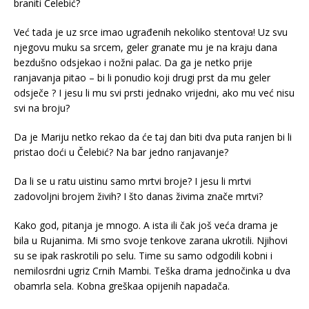
braniti Čelebić?
Već tada je uz srce imao ugrađenih nekoliko stentova! Uz svu
njegovu muku sa srcem, geler granate mu je na kraju dana
bezdušno odsjekao i nožni palac. Da ga je netko prije
ranjavanja pitao – bi li ponudio koji drugi prst da mu geler
odsječe ? I jesu li mu svi prsti jednako vrijedni, ako mu već nisu
svi na broju?
Da je Mariju netko rekao da će taj dan biti dva puta ranjen bi li
pristao doći u Čelebić? Na bar jedno ranjavanje?
Da li se u ratu uistinu samo mrtvi broje? I jesu li mrtvi
zadovoljni brojem živih? I što danas živima znače mrtvi?
Kako god, pitanja je mnogo. A ista ili čak još veća drama je
bila u Rujanima. Mi smo svoje tenkove zarana ukrotili. Njihovi
su se ipak raskrotili po selu. Time su samo odgodili kobni i
nemilosrdni ugriz Crnih Mambi. Teška drama jednočinka u dva
obamrla sela. Kobna greškaa opijenih napadača.