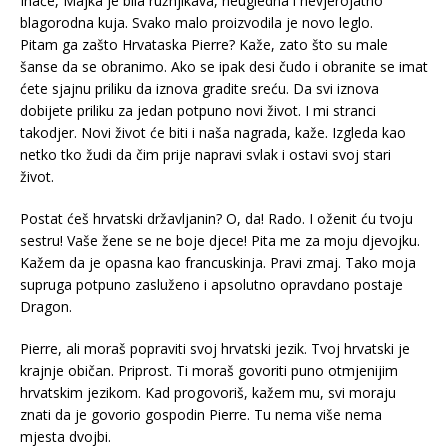
Inače, Majka je bila ružnjikava, neugledna i nevjerojatno
blagorodna kuja. Svako malo proizvodila je novo leglo.
Pitam ga zašto Hrvataska Pierre? Kaže, zato što su male
šanse da se obranimo. Ako se ipak desi čudo i obranite se imat
ćete sjajnu priliku da iznova gradite sreću. Da svi iznova
dobijete priliku za jedan potpuno novi život. I mi stranci
takodjer. Novi život će biti i naša nagrada, kaže. Izgleda kao
netko tko žudi da čim prije napravi svlak i ostavi svoj stari
život.
Postat ćeš hrvatski državljanin? O, da! Rado. I oženit ću tvoju
sestru! Vaše žene se ne boje djece! Pita me za moju djevojku.
Kažem da je opasna kao francuskinja. Pravi zmaj. Tako moja
supruga potpuno zasluženo i apsolutno opravdano postaje
Dragon.
Pierre, ali moraš popraviti svoj hrvatski jezik. Tvoj hrvatski je
krajnje običan. Priprost. Ti moraš govoriti puno otmjenijim
hrvatskim jezikom. Kad progovoriš, kažem mu, svi moraju
znati da je govorio gospodin Pierre. Tu nema više nema
mjesta dvojbi.