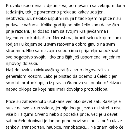
Provalu uspomena iz djetinjstva, pomješanih sa zebnjom dana
tadašnjih, tek je povremeno prekidao kakav udaljeni,
neobvezujući, nekako usputni i nujni hitac kojem ni ptice nisu
pridavale važnost. Koliko god lijepo bilo želio sam da se čim
prije razdani, jer došao sam sa svojim Kraljevčanima i
legendarnim kobiljačkim Nerastima, branit selo u kojem sam
rodjen i u kojem se u svim ratovima dobro ginulo na svim
stranama. Htio sam svojim suborcima i prijateljima pokazati
svo bogatstvo svojih, i tko zna čijih još uspomena, vrijednim
njhovog dolaska.
Naš dolazak sa vinkovačkog ratišta smo dogovarali sa
generalom Rosom. Lako je pristao da odemo u Čelebić jer
smo bili protuoklopi, a iz pravca Grahova se ionako očekivao
napad oklopa za koje nisu imali dovoljno protuoklopa.
Ptice su zabezeknuto ušutkane već oko devet sati. Razletjele
su se na sve stran sviieta, jer nijedno gnijezdo niti streha nisu
više bili sigurni. Crveno nebo s početka priče, već je u devet
sati počelo dobivati jedan potpuno novi smisao. U priču ulaze
tenkovi, transporteri, haubice, minobacači…. Ne znam kako će