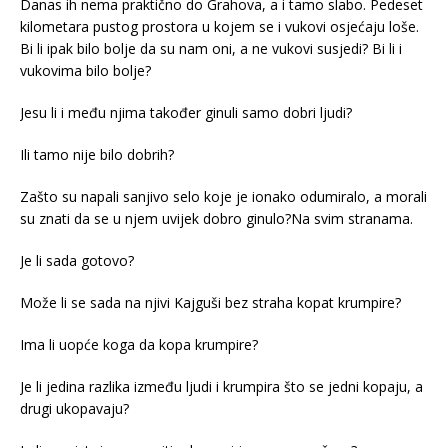
Danas ih nema praktično do Grahova, a i tamo slabo. Pedeset
kilometara pustog prostora u kojem se i vukovi osjećaju loše.
Bi li ipak bilo bolje da su nam oni, a ne vukovi susjedi? Bi li i
vukovima bilo bolje?
Jesu li i među njima također ginuli samo dobri ljudi?
Ili tamo nije bilo dobrih?
Zašto su napali sanjivo selo koje je ionako odumiralo, a morali
su znati da se u njem uvijek dobro ginulo?Na svim stranama.
Je li sada gotovo?
Može li se sada na njivi Kajguši bez straha kopat krumpire?
Ima li uopće koga da kopa krumpire?
Je li jedina razlika između ljudi i krumpira što se jedni kopaju, a
drugi ukopavaju?