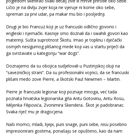
pogledom skenirao svaki detalj žive ili mrtve prirode oko sebe.
Ličio je na divlju zvjer koja ne vjeruje ni kome oko sebe,
spreman za prvi udar, pa makar mu bio i posljednji.
Drugi je bio Francuz koji je uz francuski odlično govorio i
engleski i njemački. Kasnije smo doznali da i swahili govori kao
materinji. Sušta suprotnost Škotu. Imao je toplinu i dječački
osmjeh nesigurnog plišanog mede koji vas u startu priječi da
ga svrstavate u kategoriju “war dogs”.
Doznajemo da su obojica sudjelovali u Pustinjskoj oluji na
“savezničkoj strani”. Da su profesionalni vojnici, da se francuski
plišani medo zove Pierre, a škotski Paul Newmen – Martin.
Pierre je francuski legionar koji poznaje mnoga, već tada
poznata hrvatska legionarska grla Antu Gotovinu, Antu Rosu,
Miljenka Filipovića, Zvonimira Skendera.. Škot je padobranac.
Svaka riječ mu je dragocjena.
Naši momci, mladi, lijepi, puni snage, puni sebe, nisu posebno
impresionirani gostima, ponašaju se opušteno, kao da nam