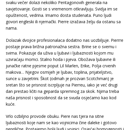
svaku večer dolazi nekoliko Pentagonovih generala na
savjetovanje. Gosti se s vremenom otkravljuju. Svidja im se
opuštenost, vedrina. Imamo dosta studenata. Puno ljudi
govori engleski ili njemački. Pierre izražava želju da ostanu sa
nama.
Dolazak dvojice profesionalaca dodatno nas uozbiljuje. Pierrre
postaje prava brižna patronažna sestra. Brine se o svemu i
svima. Pokazuje da uživa u ljubavi i ljubaznosti kojom mu
uzvraćaju momci. Stalno hoda i pjeva. Obožava ljubavne ili
junačke ratne pjesme poput Lil Marlen, Erike, Polja crvenih
makova… Njegov osmijeh je ljubav, toplina, prijateljstvo,
sunce u zavjetrini. Škot (odmah je prozvan Scotchman) je
sretan što se prisnost iscrpljuje na Pierreu, iako je već drugi
dan prestao ličiti na geparda spremnog za skok. Njima treba
naša prisnost i sposobnost da se svuda osjećamo kao kod
kuće.
Vrlo ozbiljno provode obuku. Piere nas tjera na sitne
ljubaznosti koje nam se kao vojnicima čine daleke i gotovo
neprilične. Postajemo bolji ljudi i vojnici. Osjećaj homogenosti i