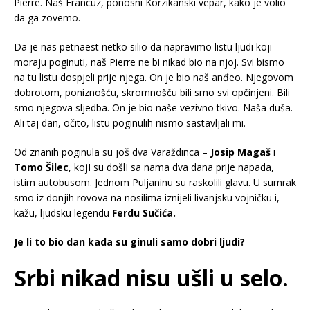
Pierre. Naš Francuz, ponosni Korzikanski vepar, kako je volio
da ga zovemo.
Da je nas petnaest netko silio da napravimo listu ljudi koji
moraju poginuti, naš Pierre ne bi nikad bio na njoj. Svi bismo
na tu listu dospjeli prije njega. On je bio naš anđeo. Njegovom
dobrotom, poniznošću, skromnošču bili smo svi opčinjeni. Bili
smo njegova sljedba. On je bio naše vezivno tkivo. Naša duša.
Ali taj dan, očito, listu poginulih nismo sastavljali mi.
Od znanih poginula su još dva Varaždinca –
Josip Magaš
i
Tomo Šilec
, kojI su došlI sa nama dva dana prije napada,
istim autobusom. Jednom Puljaninu su raskolili glavu. U sumrak
smo iz donjih rovova na nosilima iznijeli livanjsku vojničku i,
kažu, ljudsku legendu
Ferdu Sučića.
Je li to bio dan kada su ginuli samo dobri ljudi?
Srbi nikad nisu ušli u selo.