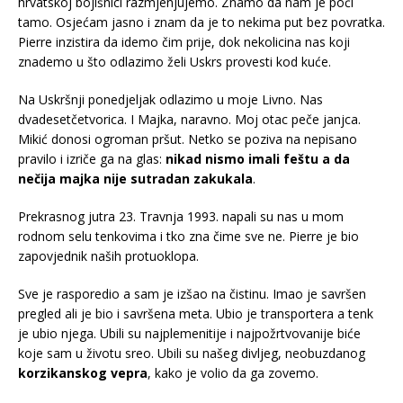
hrvatskoj bojišnici razmjenjujemo. Znamo da nam je poći
tamo. Osjećam jasno i znam da je to nekima put bez povratka.
Pierre inzistira da idemo čim prije, dok nekolicina nas koji
znademo u što odlazimo želi Uskrs provesti kod kuće.
Na Uskršnji ponedjeljak odlazimo u moje Livno. Nas
dvadesetčetvorica. I Majka, naravno. Moj otac peče janjca.
Mikić donosi ogroman pršut. Netko se poziva na nepisano
pravilo i izriče ga na glas:
nikad nismo imali feštu a da
nečija majka nije sutradan zakukala
.
Prekrasnog jutra 23. Travnja 1993. napali su nas u mom
rodnom selu tenkovima i tko zna čime sve ne. Pierre je bio
zapovjednik naših protuoklopa.
Sve je rasporedio a sam je izšao na čistinu. Imao je savršen
pregled ali je bio i savršena meta. Ubio je transportera a tenk
je ubio njega. Ubili su najplemenitije i najpožrtvovanije biće
koje sam u životu sreo. Ubili su našeg divljeg, neobuzdanog
korzikanskog vepra
, kako je volio da ga zovemo.