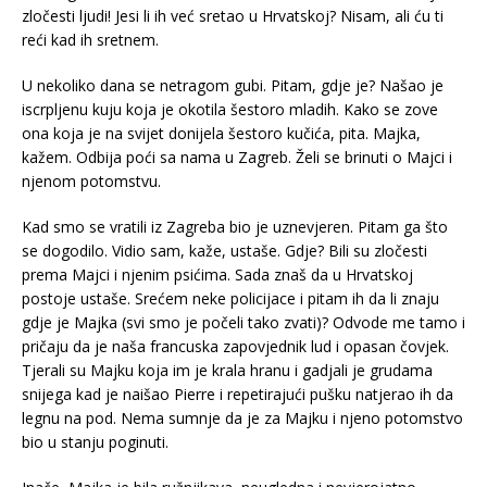
zločesti ljudi! Jesi li ih već sretao u Hrvatskoj? Nisam, ali ću ti
reći kad ih sretnem.
U nekoliko dana se netragom gubi. Pitam, gdje je? Našao je
iscrpljenu kuju koja je okotila šestoro mladih. Kako se zove
ona koja je na svijet donijela šestoro kučića, pita. Majka,
kažem. Odbija poći sa nama u Zagreb. Želi se brinuti o Majci i
njenom potomstvu.
Kad smo se vratili iz Zagreba bio je uznevjeren. Pitam ga što
se dogodilo. Vidio sam, kaže, ustaše. Gdje? Bili su zločesti
prema Majci i njenim psićima. Sada znaš da u Hrvatskoj
postoje ustaše. Srećem neke policijace i pitam ih da li znaju
gdje je Majka (svi smo je počeli tako zvati)? Odvode me tamo i
pričaju da je naša francuska zapovjednik lud i opasan čovjek.
Tjerali su Majku koja im je krala hranu i gadjali je grudama
snijega kad je naišao Pierre i repetirajući pušku natjerao ih da
legnu na pod. Nema sumnje da je za Majku i njeno potomstvo
bio u stanju poginuti.