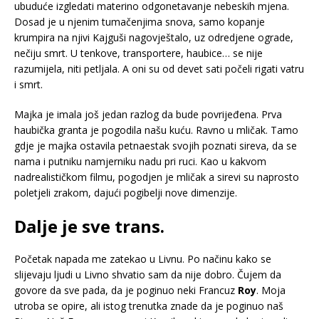
ubuduće izgledati materino odgonetavanje nebeskih mjena.
Dosad je u njenim tumačenjima snova, samo kopanje
krumpira na njivi Kajguši nagovještalo, uz odredjene ograde,
nečiju smrt. U tenkove, transportere, haubice… se nije
razumijela, niti petljala. A oni su od devet sati počeli rigati vatru
i smrt.
Majka je imala još jedan razlog da bude povrijeđena. Prva
haubička granta je pogodila našu kuću. Ravno u mličak. Tamo
gdje je majka ostavila petnaestak svojih poznati sireva, da se
nama i putniku namjerniku nadu pri ruci. Kao u kakvom
nadrealističkom filmu, pogodjen je mličak a sirevi su naprosto
poletjeli zrakom, dajući pogibelji nove dimenzije.
Dalje je sve trans.
Početak napada me zatekao u Livnu. Po načinu kako se
slijevaju ljudi u Livno shvatio sam da nije dobro. Čujem da
govore da sve pada, da je poginuo neki Francuz
Roy
. Moja
utroba se opire, ali istog trenutka znade da je poginuo naš