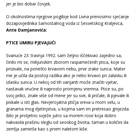
jer je bio dobar čovjek.
O okolnostima njegove pogibije kod Livna prenosimo sjećanje
dozapovjednika Samostalnog voda iz Sesvetskog Kraljevca,
Ante Damjanovića:
PTICE UMIRU PJEVAJUĆI
Svanuće 23. travnja 1992. sam željno iščekivao zajedno sa,
činilo mi se, milijunskim zborom raspamećenih ptica, koje su
prizivale, na ponešto krvavom nebu, prve zrake sunca. Mater
me je učila da postoji razlika ako je nebo krvavo pri zalasku ili
izlasku sunca. U nekoj od tih varijanti može značiti vjetar,
nastavak vrućine ili naprosto promjenu vremna. Ptice su, po
svoj prilici, znale više od mene jer su sve, ili pričale, ili pjevale ili
piskale u isti glas. Nevjerojatna ptičja vreva u mom selu, u
granama mog djetinjstva, u kojima sam im pretresao gnijezda.
Bilo je proljetno svježe jutro sa morem rose koja dobro
nakvasila prašinu sleglu od seoskog života, taman u količini da
zemlja zamiriše kao s prvim naletom kiše.