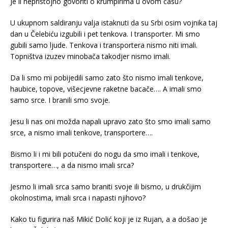
Je li nepristojno govoriti o krumpirima u ovom času?
U ukupnom saldiranju valja istaknuti da su Srbi osim vojnika taj
dan u Čelebiću izgubili i pet tenkova. I transporter. Mi smo
gubili samo ljude. Tenkova i transportera nismo niti imali.
Topništva izuzev minobača takodjer nismo imali.
Da li smo mi pobijedili samo zato što nismo imali tenkove,
haubice, topove, višecjevne raketne bacače…. A imali smo
samo srce. I branili smo svoje.
Jesu li nas oni možda napali upravo zato što smo imali samo
srce, a nismo imali tenkove, transportere….
Bismo li i mi bili potučeni do nogu da smo imali i tenkove,
transportere…, a da nismo imali srca?
Jesmo li imali srca samo braniti svoje ili bismo, u drukčijim
okolnostima, imali srca i napasti njihovo?
Kako tu figurira naš Mikić Dolić koji je iz Rujan, a a došao je