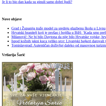
Je li to bio dan kada su ginuli samo dobri ljudi?
Nove objave
Grad i Županija traže model za srednju glazbenu školu u Livnu
Hrvatski branitelj koji je prošao i bojišta u BiH: ‘Kada smo p
Milanović: Ne bi bilo Daytona da nije bilo Hrvatske vojske, hr
Ispod kožnih jakni kuca veliko srce: Livanjski bajkeri darovali
Tomislavgrad: Autentičan doživljaj daleko od masovnog turizm
Vrtlarija Šarić