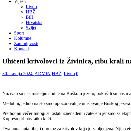
Vijesti
Livno
HBŽ
BiH
Hrvatska
Svijet
Sport
Kolumne
Zanimljivosti
Kontakt
Uhićeni krivolovci iz Živinica, ribu krali
30. travnja 2024.
ADMIN
HBŽ
,
Livno
0
Nazivali su nas rušiteljima idile na Buškom jezeru, pokušali su nas m
Međutim, jedino na što smo upozoravali je uništavanje Buškog jezera
Prethodnu večer mnogi su ostali iznenađeni i zatečeni jer smo sa ekipom
Kupresu pri povratku kući.
Dva puna auta ribe, i opreme za krivolov koja je zapljenjena. Njih čet