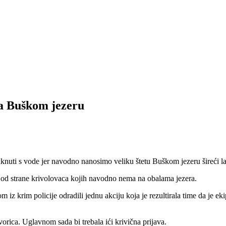
 na Buškom jezeru
aknuti s vode jer navodno nanosimo veliku štetu Buškom jezeru šireći l
 od strane krivolovaca kojih navodno nema na obalama jezera.
 iz krim policije odradili jednu akciju koja je rezultirala time da je e
vorica. Uglavnom sada bi trebala ići krivična prijava.