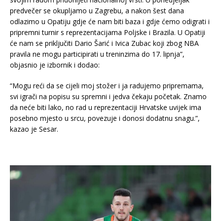
predvečer se okupljamo u Zagrebu, a nakon šest dana
odlazimo u Opatiju gdje će nam biti baza i gdje ćemo odigrati i
pripremni turnir s reprezentacijama Poljske i Brazila. U Opatiji
će nam se priključiti Dario Šarić i Ivica Zubac koji zbog NBA
pravila ne mogu participirati u treninzima do 17. lipnja”,
objasnio je izbornik i dodao:
“Mogu reći da se cijeli moj stožer i ja radujemo pripremama,
svi igrači na popisu su spremni i jedva čekaju početak. Znamo
da neće biti lako, no rad u reprezentaciji Hrvatske uvijek ima
posebno mjesto u srcu, povezuje i donosi dodatnu snagu.”,
kazao je Sesar.