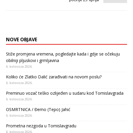
NOVE OBJAVE
Stiže promjena vremena, pogledajte kada i gdje se očekuju
obilniji pljuskovi i grmljavina
6. kolovoza 2026.
Koliko će Zlatko Dalić zarađivati na novom poslu?
6. kolovoza 2026.
Preminuo vozač teško ozlijeđen u sudaru kod Tomislavgrada
6. kolovoza 2026.
OSMRTNICA / Đemo (Tepo) Jahić
6. kolovoza 2026.
Prometna nezgoda u Tomislavgradu
6. kolovoza 2026.