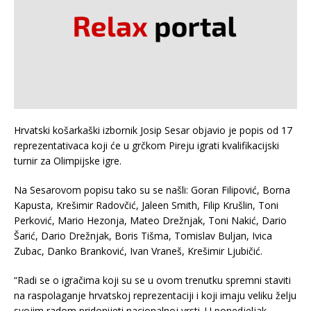
Hrvatski košarkaški izbornik Josip Sesar objavio je popis od 17
reprezentativaca koji će u grčkom Pireju igrati kvalifikacijski
turnir za Olimpijske igre.
Na Sesarovom popisu tako su se našli: Goran Filipović, Borna
Kapusta, Krešimir Radovčić, Jaleen Smith, Filip Krušlin, Toni
Perković, Mario Hezonja, Mateo Drežnjak, Toni Nakić, Dario
Šarić, Dario Drežnjak, Boris Tišma, Tomislav Buljan, Ivica
Zubac, Danko Branković, Ivan Vraneš, Krešimir Ljubičić.
“Radi se o igračima koji su se u ovom trenutku spremni staviti
na raspolaganje hrvatskoj reprezentaciji i koji imaju veliku želju
svojim radom pridonijeti nacionalnoj vrsti. U ponedjeljak