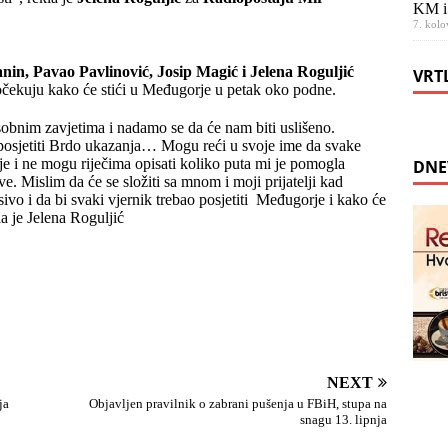
KM i
7. kolo
anin, Pavao Pavlinović, Josip Magić i Jelena Roguljić
VRT
očekuju kako će stići u Međugorje u petak oko podne.
sobnim zavjetima i nadamo se da će nam biti uslišeno.
, posjetiti Brdo ukazanja… Mogu reći u svoje ime da svake
 i ne mogu riječima opisati koliko puta mi je pomogla
DNE
ve. Mislim da će se složiti sa mnom i moji prijatelji kad
vo i da bi svaki vjernik trebao posjetiti Međugorje i kako će
la je Jelena Roguljić
NEXT
ja
Objavljen pravilnik o zabrani pušenja u FBiH, stupa na
snagu 13. lipnja