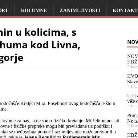
ORT
KOLUMNE
ZANIMLJIVOSTI
KONTAKT
nin u kolicima, s
odhuma kod Livna,
NOV
gorje
NOVI
HBŽ 
7. kolo
HVO b
Slav
7. kolo
U Liv
više o
odočašće Kraljici Mira. Posebnost ovog hodočašća je što u
7. kolo
cima.
Primi
ovanje za nas, a ne samo fizičko kretanje. Mi želimo poslati
Ne iz
ovne i fizičke prepreke mogu biti prevladane uz podršku i
7. kolo
kako se međusobna pomoć i razumijevanje može pretvoriti u
HBŽ 
ti“, rekla je
Jelena Roguljić
za
Radiopostaju Mir