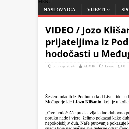
MENU
NASLOVNICA
VIJESTI
SP
VIDEO / Jozo Kliša
prijateljima iz P
hodočasti u Među
6. lipnja 2024.
ADMIN
Livno
0
Šestero mladih iz Podhuma kod Livna ide na h
Međugorje ide i
Jozo Klišanin
, koji je u koli
„Ovo hodočašće predstavlja jedno duhovno put
poruku nade i vjere, želimo pokazati kako duh
nepokolebljiv duh. Naše putovanje pokazuje 
snagu koja nadmašuje sve tjelesne ograničenos