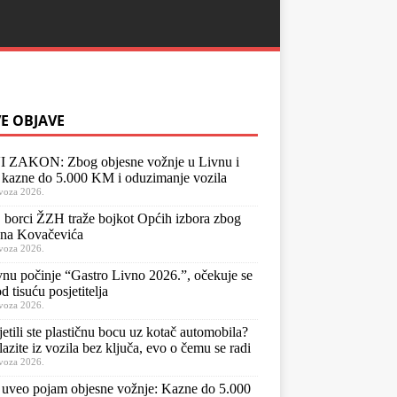
E OBJAVE
 ZAKON: Zbog objesne vožnje u Livnu i
kazne do 5.000 KM i oduzimanje vozila
voza 2026.
orci ŽZH traže bojkot Općih izbora zbog
ena Kovačevića
voza 2026.
nu počinje “Gastro Livno 2026.”, očekuje se
d tisuću posjetitelja
voza 2026.
jetili ste plastičnu bocu uz kotač automobila?
lazite iz vozila bez ključa, evo o čemu se radi
voza 2026.
uveo pojam objesne vožnje: Kazne do 5.000