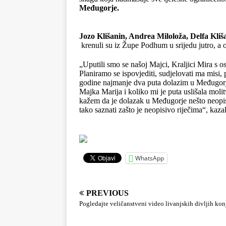
Međugorje.
Jozo Klišanin, Andrea Miloloža, Delfa Kliš
krenuli su iz Župe Podhum u srijedu jutro, a 
„Uputili smo se našoj Majci, Kraljici Mira s o
Planiramo se ispovjediti, sudjelovati ma misi
godine najmanje dva puta dolazim u Međugorje
Majka Marija i koliko mi je puta uslišala molit
kažem da je dolazak u Međugorje nešto neopisi
tako saznati zašto je neopisivo riječima“, kaza
WhatsApp
PREVIOUS
Pogledajte veličanstveni video livanjskih divljih kon