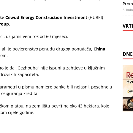
Prom
6. kol
tke
Cewud Energy Construction Investment
(HUBEI)
roup
.
VRT
ci, uz jamstveni rok od 60 mjeseci.
de, ali je povjerenstvo ponudu drugog ponuđača,
China
DNE
ivom.
 je da „Gezhouba“ nije ispunila zahtjeve u ključnim
drovskih kapaciteta.
i parametri u pismu namjere banke bili nejasni, posebno u
a osiguranja kredita.
čkom platou, na zemljištu površine oko 43 hektara, koje
kom cijele godine.