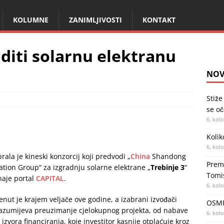
KOLUMNE
ZANIMLJIVOSTI
KONTAKT
aditi solarnu elektranu
NOV
Stiže
se oč
6. kol
Kolik
6. kol
ala je kineski konzorcij koji predvodi „
China
Shandong
Premi
tion Group“ za izgradnju solarne elektrane „
Trebinje 3
“
Tomi
naje portal
CAPITAL
.
6. kol
nut je krajem veljače ove godine, a izabrani izvođači
OSMR
razumijeva preuzimanje cjelokupnog projekta, od nabave
6. kol
zvora financiranja, koje investitor kasnije otplaćuje kroz