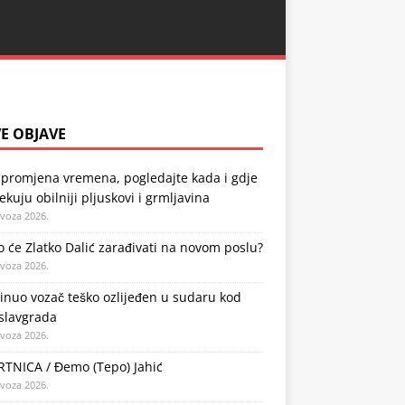
E OBJAVE
 promjena vremena, pogledajte kada i gdje
ekuju obilniji pljuskovi i grmljavina
ovoza 2026.
o će Zlatko Dalić zarađivati na novom poslu?
ovoza 2026.
nuo vozač teško ozlijeđen u sudaru kod
slavgrada
ovoza 2026.
TNICA / Đemo (Tepo) Jahić
ovoza 2026.