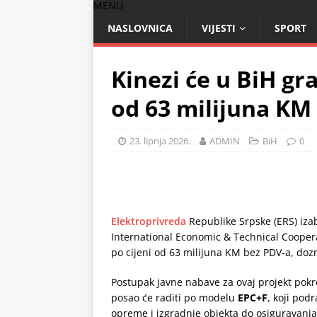
MENU
NASLOVNICA
VIJESTI
SPORT
Kinezi će u BiH gr
od 63 milijuna KM
23. lipnja 2026.
ADMIN
BiH
0
Elektroprivreda
Republike Srpske (ERS) izabr
International Economic & Technical Coopera
po cijeni od 63 milijuna KM bez PDV-a, doz
Postupak javne nabave za ovaj projekt pokre
posao će raditi po modelu
EPC+F
, koji pod
opreme i izgradnje objekta do osiguravanja i