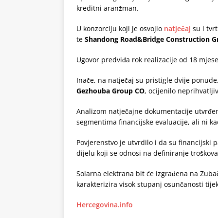
kreditni aranžman.
U konzorciju koji je osvojio
natječaj
su i tvr
te
Shandong Road&Bridge Construction G
Ugovor predviđa rok realizacije od 18 mjese
Inače, na natječaj su pristigle dvije ponu
Gezhouba Group CO
, ocijenilo neprihvatlj
Analizom natječajne dokumentacije utvrđeno
segmentima financijske evaluacije, ali ni ka
Povjerenstvo je utvrdilo i da su financijsk
dijelu koji se odnosi na definiranje troškov
Solarna elektrana bit će izgrađena na Zuba
karakterizira visok stupanj osunčanosti tije
Hercegovina.info