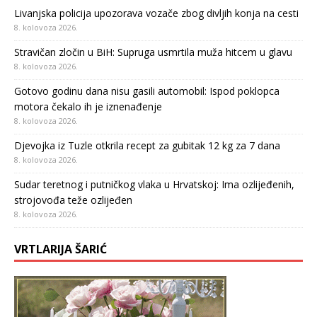
Livanjska policija upozorava vozače zbog divljih konja na cesti
8. kolovoza 2026.
Stravičan zločin u BiH: Supruga usmrtila muža hitcem u glavu
8. kolovoza 2026.
Gotovo godinu dana nisu gasili automobil: Ispod poklopca
motora čekalo ih je iznenađenje
8. kolovoza 2026.
Djevojka iz Tuzle otkrila recept za gubitak 12 kg za 7 dana
8. kolovoza 2026.
Sudar teretnog i putničkog vlaka u Hrvatskoj: Ima ozlijeđenih,
strojovođa teže ozlijeđen
8. kolovoza 2026.
VRTLARIJA ŠARIĆ