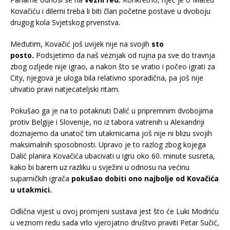
Kovačiću i dilemi treba li biti član početne postave u dvoboju
drugog kola Svjetskog prvenstva.
Međutim, Kovačić još uvijek nije na svojih
sto
posto.
Podsjetimo da naš veznjak od rujna pa sve do travnja
zbog ozljede nije igrao, a nakon što se vratio i počeo igrati za
City, njegova je uloga bila relativno sporadična, pa još nije
uhvatio pravi natjecateljski ritam.
Pokušao ga je na to potaknuti Dalić u pripremnim dvobojima
protiv Belgije i Slovenije, no iz tabora vatrenih u Alexandriji
doznajemo da unatoč tim utakmicama još nije ni blizu svojih
maksimalnih sposobnosti. Upravo je to razlog zbog kojega
Dalić planira Kovačića ubacivati u igru oko 60. minute susreta,
kako bi barem uz razliku u svježini u odnosu na većinu
suparničkih igrača
pokušao dobiti ono najbolje od Kovačića
u utakmici.
Odlična vijest u ovoj promjeni sustava jest što će Luki Modriću
u veznom redu sada vrlo vjerojatno društvo praviti Petar Sučić,