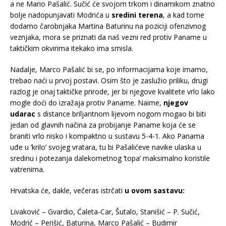
a ne Mario Pašalić. Sučić će svojom trkom i dinamikom znatno
bolje nadopunjavati Modrića u
sredini terena
, a kad tome
dodamo čarobnjaka Martina Baturinu na poziciji ofenzivnog
veznjaka, mora se priznati da naš vezni red protiv Paname u
taktičkim okvirima itekako ima smisla.
Nadalje, Marco Pašalić bi se, po informacijama koje imamo,
trebao naći u prvoj postavi. Osim što je zaslužio priliku, drugi
razlog je onaj taktičke prirode, jer bi njegove kvalitete vrlo lako
mogle doći do izražaja protiv Paname. Naime,
njegov
udarac
s distance briljantnom lijevom nogom mogao bi biti
jedan od glavnih načina za probijanje Paname koja će se
braniti vrlo nisko i kompaktno u sustavu 5-4-1. Ako Panama
uđe u ‘krilo’ svojeg vratara, tu bi Pašalićeve navike ulaska u
sredinu i potezanja dalekometnog ‘topa’ maksimalno koristile
vatrenima.
Hrvatska će, dakle, večeras istrčati
u ovom sastavu:
Livaković – Gvardio, Ćaleta-Car, Šutalo, Stanišić – P. Sučić,
Modrić – Perišić, Baturina, Marco Pašalić – Budimir