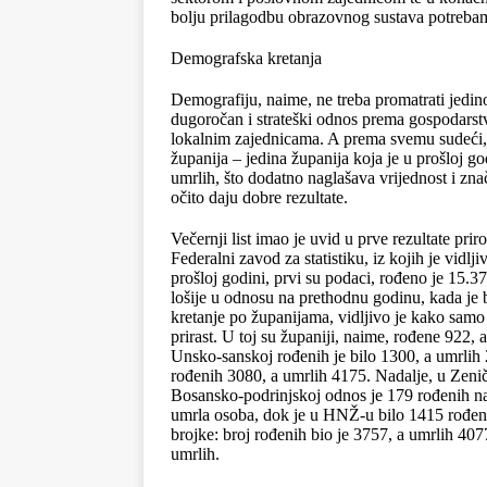
bolju prilagodbu obrazovnog sustava potrebama
Demografska kretanja
Demografiju, naime, ne treba promatrati jedin
dugoročan i strateški odnos prema gospodarstvu
lokalnim zajednicama. A prema svemu sudeći
županija – jedina županija koja je u prošloj go
umrlih, što dodatno naglašava vrijednost i zna
očito daju dobre rezultate.
Večernji list imao je uvid u prve rezultate pri
Federalni zavod za statistiku, iz kojih je vidl
prošloj godini, prvi su podaci, rođeno je 15.3
lošije u odnosu na prethodnu godinu, kada je 
kretanje po županijama, vidljivo je kako sam
prirast. U toj su županiji, naime, rođene 922,
Unsko-sanskoj rođenih je bilo 1300, a umrlih
rođenih 3080, a umrlih 4175. Nadalje, u Zenič
Bosansko-podrinjskoj odnos je 179 rođenih n
umrla osoba, dok je u HNŽ-u bilo 1415 rođeni
brojke: broj rođenih bio je 3757, a umrlih 40
umrlih.