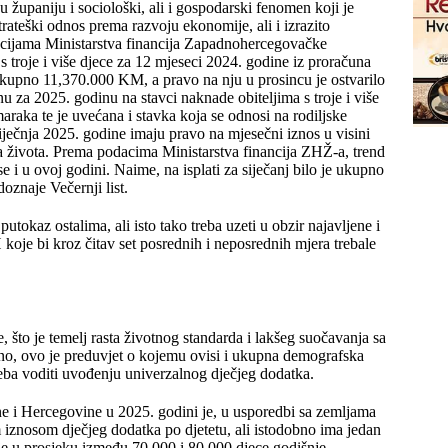
paniju i sociološki, ali i gospodarski fenomen koji je
strateški odnos prema razvoju ekonomije, ali i izrazito
cijama Ministarstva financija Zapadnohercegovačke
 troje i više djece za 12 mjeseci 2024. godine iz proračuna
kupno 11,370.000 KM, a pravo na nju u prosincu je ostvarilo
u za 2025. godinu na stavci naknade obiteljima s troje i više
araka te je uvećana i stavka koja se odnosi na rodiljske
iječnja 2025. godine imaju pravo na mjesečni iznos u visini
 života. Prema podacima Ministarstva financija ZHŽ-a, trend
o se i u ovoj godini. Naime, na isplati za siječanj bilo je ukupno
oznaje Večernji list.
utokaz ostalima, ali isto tako treba uzeti u obzir najavljene i
 koje bi kroz čitav set posrednih i neposrednih mjera trebale
 što je temelj rasta životnog standarda i lakšeg suočavanja sa
no, ovo je preduvjet o kojemu ovisi i ukupna demografska
treba voditi uvođenju univerzalnog dječjeg dodatka.
 i Hercegovine u 2025. godini je, u usporedbi sa zemljama
znosom dječjeg dodatka po djetetu, ali istodobno ima jedan
je u prosjeku između 70.000 i 80.000 djece godišnje.