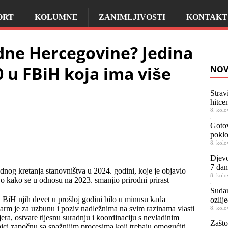
ORT
KOLUMNE
ZANIMLJIVOSTI
KONTAKT
adne Hercegovine? Jedina
0 u FBiH koja ima više
NOV
Strav
hitce
8. kolo
Gotov
poklo
8. kolo
Djevo
7 dan
rodnog kretanja stanovništva u 2024. godini, koje je objavio
8. kolo
jivo kako se u odnosu na 2023. smanjio prirodni prirast
Sudar
i BiH njih devet u prošloj godini bilo u minusu kada
ozlij
larm je za uzbunu i poziv nadležnima na svim razinama vlasti
8. kolo
ra, ostvare tijesnu suradnju i koordinaciju s nevladinim
Zašto
ci započnu sa snažnijim procesima koji trebaju omogućiti