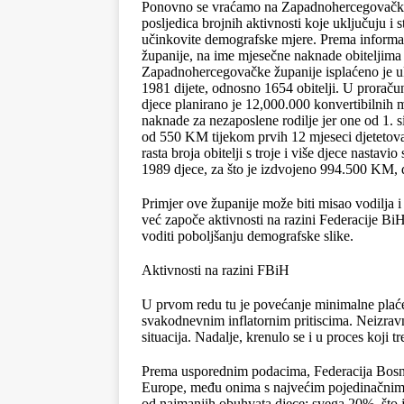
Ponovno se vraćamo na Zapadnohercegovačku žu
posljedica brojnih aktivnosti koje uključuju i 
učinkovite demografske mjere. Prema informa
županije, na ime mjesečne naknade obiteljima s
Zapadnohercegovačke županije isplaćeno je u
1981 dijete, odnosno 1654 obitelji. U proračun
djece planirano je 12,000.000 konvertibilnih m
naknade za nezaposlene rodilje jer one od 1. s
od 550 KM tijekom prvih 12 mjeseci djetetova
rasta broja obitelji s troje i više djece nastavi
1989 djece, za što je izdvojeno 994.500 KM, d
Primjer ove županije može biti misao vodilja i p
već započe aktivnosti na razini Federacije BiH
voditi poboljšanju demografske slike.
Aktivnosti na razini FBiH
U prvom redu tu je povećanje minimalne plaće,
svakodnevnim inflatornim pritiscima. Neizrav
situacija. Nadalje, krenulo se i u proces koji 
Prema usporednim podacima, Federacija Bosne
Europe, među onima s najvećim pojedinačnim i
od najmanjih obuhvata djece; svega 20%, što 