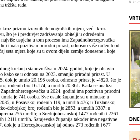
8. kolo
 tržišta rada.
VRT
o kroz prizmu izravnih demografskih mjera, već i kroz
, što je i preduvjet zadržavanja obitelji u određenim
, najviše uspjeha u tom procesu ima Zapadnohercegovačka
dini imala pozitivan prirodni prirast, odnosno više rođenih od
čaj seta mjera koje su u ovom dijelu zemlje donesene i koje
rodnog kretanja stanovništva u 2024. godini, koje je objavio
jivo kako se u odnosu na 2023. smanjio prirodni prirast. U
75, dok je umrlo 20.195 osoba, odnosno prirast je -4820, što je
broj rođenih bio 16.174, a umrlih 20.361. Kada se analiza
o Zapadnohercegovačka u 2024. godini ima pozitivan prirodni
 a umrla je 741 osoba. Sve ostale županije su u minusu: u
 2035; u Posavskoj rođenih 119, a umrlih 476; u Tuzlanskoj
ko-dobojskoj broj rođenih bio je 2853, a umrlih 3387; u
aprema 255 umrlih; u Srednjobosanskoj 1477 rođenih i 2261
DNE
h i 2111 umrlih. Sarajevska županija također ima negativne
77, dok je u Hercegbosanskoj taj odnos 273 rođenih i 677