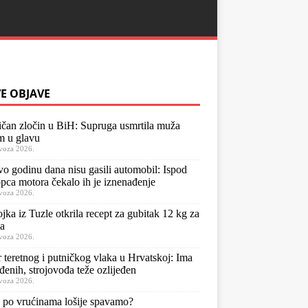
E OBJAVE
ičan zločin u BiH: Supruga usmrtila muža
m u glavu
voza 2026.
o godinu dana nisu gasili automobil: Ispod
pca motora čekalo ih je iznenađenje
voza 2026.
jka iz Tuzle otkrila recept za gubitak 12 kg za
a
voza 2026.
 teretnog i putničkog vlaka u Hrvatskoj: Ima
eđenih, strojovođa teže ozlijeđen
voza 2026.
 po vrućinama lošije spavamo?