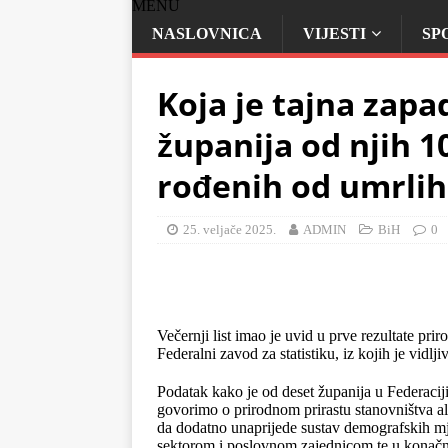
MENU
NASLOVNICA
VIJESTI
SP
Koja je tajna zap
županija od njih 1
rođenih od umrlih
25. veljače 2025.
ADMIN
BiH
0
Večernji list imao je uvid u prve rezultate pri
Federalni zavod za statistiku, iz kojih je vidl
Podatak kako je od deset županija u Federacij
govorimo o prirodnom prirastu stanovništva a
da dodatno unaprijede sustav demografskih mje
sektorom i poslovnom zajednicom te u konačni