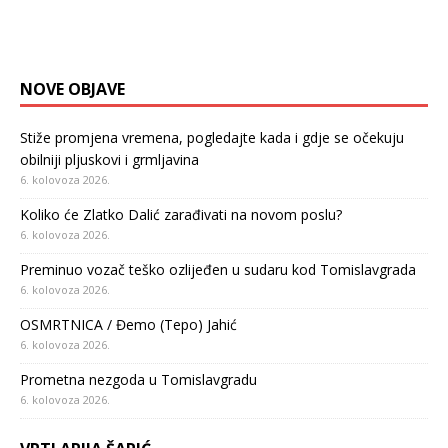
NOVE OBJAVE
Stiže promjena vremena, pogledajte kada i gdje se očekuju
obilniji pljuskovi i grmljavina
6. kolovoza 2026.
Koliko će Zlatko Dalić zarađivati na novom poslu?
6. kolovoza 2026.
Preminuo vozač teško ozlijeđen u sudaru kod Tomislavgrada
6. kolovoza 2026.
OSMRTNICA / Đemo (Tepo) Jahić
6. kolovoza 2026.
Prometna nezgoda u Tomislavgradu
6. kolovoza 2026.