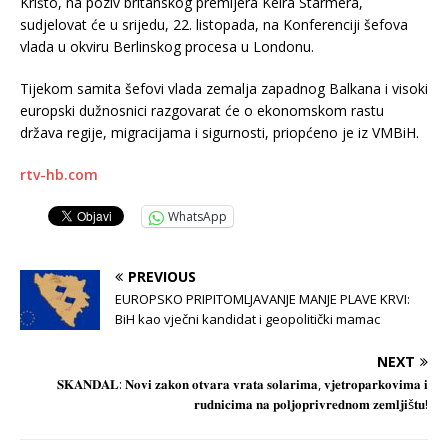
Krišto, na poziv britanskog premijera Keira Starmera,
sudjelovat će u srijedu, 22. listopada, na Konferenciji šefova
vlada u okviru Berlinskog procesa u Londonu.
Tijekom samita šefovi vlada zemalja zapadnog Balkana i visoki
europski dužnosnici razgovarat će o ekonomskom rastu
država regije, migracijama i sigurnosti, priopćeno je iz VMBiH.
rtv-hb.com
WhatsApp
PREVIOUS
EUROPSKO PRIPITOMLJAVANJE MANJE PLAVE KRVI:
BiH kao vječni kandidat i geopolitički mamac
NEXT
𝐒𝐊𝐀𝐍𝐃𝐀𝐋: 𝐍𝐨𝐯𝐢 𝐳𝐚𝐤𝐨𝐧 𝐨𝐭𝐯𝐚𝐫𝐚 𝐯𝐫𝐚𝐭𝐚 𝐬𝐨𝐥𝐚𝐫𝐢𝐦𝐚, 𝐯𝐣𝐞𝐭𝐫𝐨𝐩𝐚𝐫𝐤𝐨𝐯𝐢𝐦𝐚 𝐢
𝐫𝐮𝐝𝐧𝐢𝐜𝐢𝐦𝐚 𝐧𝐚 𝐩𝐨𝐥𝐣𝐨𝐩𝐫𝐢𝐯𝐫𝐞𝐝𝐧𝐨𝐦 𝐳𝐞𝐦𝐥𝐣𝐢š𝐭𝐮!⁣