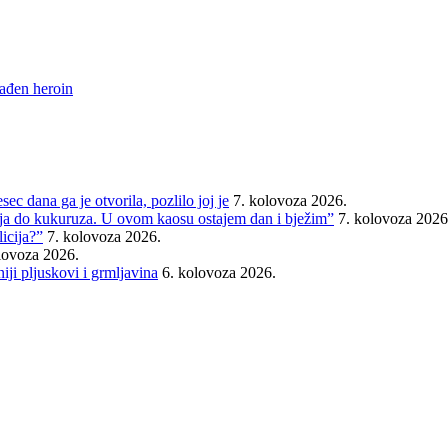
ađen heroin
ec dana ga je otvorila, pozlilo joj je
7. kolovoza 2026.
cija do kukuruza. U ovom kaosu ostajem dan i bježim”
7. kolovoza 2026
icija?”
7. kolovoza 2026.
lovoza 2026.
iji pljuskovi i grmljavina
6. kolovoza 2026.