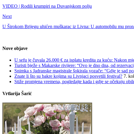
VIDEO | Rodili krumpiri na Duvanjskom polju
Next
U Širokom Brijegu uhićen muškarac iz Livna: U automobilu mu pron
Nove objave
U sefu je čuvala 26.000 € za isplatu kredita za kuću: Nakon mjes
Turisti bježe s Makarske rivijere: “Ovo je dno dna, od rezerva
Snimka s Jadranske magistrale šokirala vozače: “Gdje je sad pol
Znate li što su bakre kojima su Livnjaci posvetili festival?
7. ko
Stiže promjena vremena, pogledajte kada i gdje se očekuju obiln
Vrtlarija Šarić