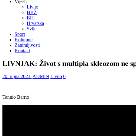
Vijesti
Livno
HBŽ
BiH
Hrvatska
Svijet
Sport
Kolumne
Zanimljivosti
Kontakt
LIVNJAK: Život s multipla skleozom ne s
20. rujna 2023.
ADMIN
Livno
0
Tannio Barrio