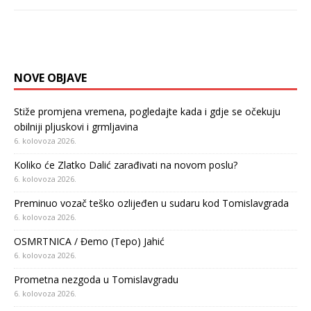
NOVE OBJAVE
Stiže promjena vremena, pogledajte kada i gdje se očekuju
obilniji pljuskovi i grmljavina
6. kolovoza 2026.
Koliko će Zlatko Dalić zarađivati na novom poslu?
6. kolovoza 2026.
Preminuo vozač teško ozlijeđen u sudaru kod Tomislavgrada
6. kolovoza 2026.
OSMRTNICA / Đemo (Tepo) Jahić
6. kolovoza 2026.
Prometna nezgoda u Tomislavgradu
6. kolovoza 2026.