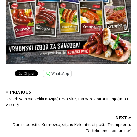
WhatsApp
PREVIOUS
‘Uvijek sam bio veliki navijač Hrvatske’, Barbarez biranim riječima i
o Daliću
NEXT
Dan mladosti u Kumrovcu, stigao Keleminec i pušta Thompsona:
‘Dočekujemo komuniste’