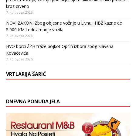
kroz crveno
7. kolovoza 2026.
NOVI ZAKON: Zbog objesne vožnje u Livnu i HBŽ kazne do
5.000 KM i oduzimanje vozila
7. kolovoza 2026.
HVO borci ŽZH traže bojkot Općih izbora zbog Slavena
Kovačevića
7. kolovoza 2026.
VRTLARIJA ŠARIĆ
DNEVNA PONUDA JELA