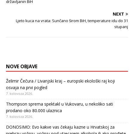
državljanin BiH
NEXT
Ljeto kuca na vrata: Sunčano širom BiH, temperature idu do 31
stupanj
NOVE OBJAVE
Želimir Čečura / Livanjski kraj – europski ekološki raj koji
osvaja na prvi pogled
7. kolovoza 2026.
Thompson sprema spektakl u Vukovaru, u nekoliko sati
prodano oko 80.000 ulaznica
7. kolovoza 2026.
DONOSIMO: Evo kakve vas čekaju kazne u Hrvatskoj za
prebrzu vožnju, vožnju pod utjecajem alkohola ili ako prođete