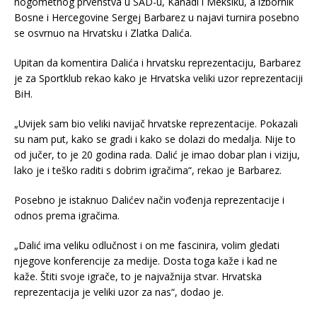
nogometnog prvenstva u SAD-u, Kanadi i Meksiku, a izbornik
Bosne i Hercegovine Sergej Barbarez u najavi turnira posebno
se osvrnuo na Hrvatsku i Zlatka Dalića.
Upitan da komentira Dalića i hrvatsku reprezentaciju, Barbarez
je za Sportklub rekao kako je Hrvatska veliki uzor reprezentaciji
BiH.
„Uvijek sam bio veliki navijač hrvatske reprezentacije. Pokazali
su nam put, kako se gradi i kako se dolazi do medalja. Nije to
od jučer, to je 20 godina rada. Dalić je imao dobar plan i viziju,
lako je i teško raditi s dobrim igračima“, rekao je Barbarez.
Posebno je istaknuo Dalićev način vođenja reprezentacije i
odnos prema igračima.
„Dalić ima veliku odlučnost i on me fascinira, volim gledati
njegove konferencije za medije. Dosta toga kaže i kad ne
kaže. Štiti svoje igrače, to je najvažnija stvar. Hrvatska
reprezentacija je veliki uzor za nas“, dodao je.