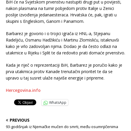
BiH će na Svjetskom prvenstvu nastupiti drugi put u povijesti,
nakon plasmana na turnir pobjedom protiv Italije u Zenici
poslije izvođenja jedanaesteraca. Hrvatska će, pak, igrati u
skupini s Engleskom, Ganom i Panamom.
Barbarez je govorio i o trojici igrača iz HNL-a, Stjepanu
Radeljiću, Osmanu Hadžikiću i Martinu Zlomisliću, istaknuvši
kako je vrlo zadovoljan njima. Dodao je da često odlazi na
utakmice u Rijeku i Split te da redovito prati domaće prvenstvo.
Kada je riječ o reprezentaciji BiH, Barbarez je poručio kako je
prva utakmica protiv Kanade trenutačni prioritet te da se
upravo u taj susret ulaže najviše energije i pripreme.
Hercegovina.info
WhatsApp
PREVIOUS
93-godišnjak iz Njemačke mučen do smrti, među osumnjičenima