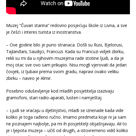
Muzej “Čuvari starina” redovno posjećuju škole iz Livna, a sve
je češći i interes turista iz inostranstva.
– Ove godine bilo je puno stranaca. Došli su Rusi, Bjelorusi,
Tajlanđani, Saudijci, Francuzi. Kada su Francuzi vidjeli zbirku,
rekli su mi da u njihovim muzejima rade stotine ljudi, a da je
moj otac sve ovo sam prikupio. Nisu mogli vjerovati da jedan
čovjek, iz ljubavi prema svom gradu, napravi ovako veliku
zbirku – naveo je Almir.
Posebno oduševljenje kod mlađih posjetitelja izazivaju
gramofoni, stari radio-aparati, lusteri i namještaj.
– Ljudi se vraćaju u djetinjstvo, mlađi se iznenade kada vide
koliko je toga rađeno ručno. Imamo predmeta koje ni ja sam
ne poznajem najbolje, pa mi ih posjetitelji objašnjavaju. Ali to
je i ljepota muzeja – učiš od drugih, a istovremeno vidiš koliko