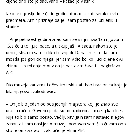
cijene ono što je sačuvano – kazao je vlasnik.
Iako je u posljednje četiri godine dodao tek desetak novih
predmeta, Almir priznaje da je i sam postao zaljubljenik u
starine.
– Prije petnaest godina znao sam se s njim svađati i govoriti –
“Šta će ti to, ljudi bace, a ti skupljaš”. A sada, nakon što je
umro, shvatio sam koliko to vrijedi. Danas mislim da sam
možda još gori od njega, jer sam vidio koliko ljudi cijene ovu
zbirku. I to mi daje motiv da je nastavim čuvati – naglašava
Alić.
Dio muzeja zauzima i očev limarski alat, kao i radionica koja je
bila njegova svakodnevica.
– On je bio jedan od posljednjih majstora koji je znao sve
uraditi ručno. Govorio je da su mu radionica i muzej kao lijek.
Nije to bio samo posao, već ljubav. Ja nisam nastavio njegov
zanat, ali sam naslijedio muzej i ponosan sam što čuvam ono
što je on stvarao – zaključio je Almir Alić.