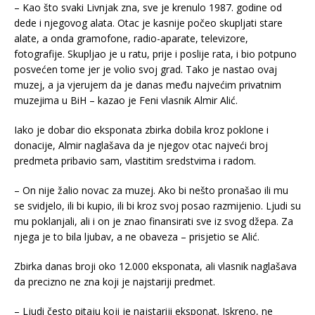
– Kao što svaki Livnjak zna, sve je krenulo 1987. godine od
dede i njegovog alata. Otac je kasnije počeo skupljati stare
alate, a onda gramofone, radio-aparate, televizore,
fotografije. Skupljao je u ratu, prije i poslije rata, i bio potpuno
posvećen tome jer je volio svoj grad. Tako je nastao ovaj
muzej, a ja vjerujem da je danas među najvećim privatnim
muzejima u BiH – kazao je Feni vlasnik Almir Alić.
Iako je dobar dio eksponata zbirka dobila kroz poklone i
donacije, Almir naglašava da je njegov otac najveći broj
predmeta pribavio sam, vlastitim sredstvima i radom.
– On nije žalio novac za muzej. Ako bi nešto pronašao ili mu
se svidjelo, ili bi kupio, ili bi kroz svoj posao razmijenio. Ljudi su
mu poklanjali, ali i on je znao finansirati sve iz svog džepa. Za
njega je to bila ljubav, a ne obaveza – prisjetio se Alić.
Zbirka danas broji oko 12.000 eksponata, ali vlasnik naglašava
da precizno ne zna koji je najstariji predmet.
– Ljudi često pitaju koji je najstariji eksponat. Iskreno, ne