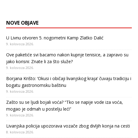
NOVE OBJAVE
U Livnu otvoren 5. nogometni Kamp Zlatko Dalić
9. kolovoza 2026.
Ove paketiće svi bacamo nakon kupnje tenisice, a zapravo su
jako korisni: Znate li za što služe?
9. kolovoza 2026.
Borjana Krišto: ‘Okusi i običaji livanjskog kraja’ čuvaju tradiciju i
bogatu gastronomsku baštinu
9. kolovoza 2026.
Zašto su se ljudi bojali voća? “Tko se napije vode iza voća,
mogao je odmah u postelju leći”
9. kolovoza 2026.
Livanjska policija upozorava vozače zbog divljih konja na cesti
8. kolovoza 2026.