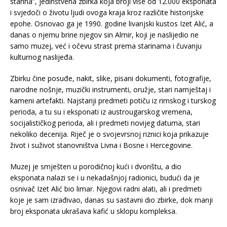
starina”, jedinstvena zbirka koja broji više od 12.000 eksponata
i svjedoči o životu ljudi ovoga kraja kroz različite historijske
epohe. Osnovao ga je 1990. godine livanjski kustos Izet Alić, a
danas o njemu brine njegov sin Almir, koji je naslijedio ne
samo muzej, već i očevu strast prema starinama i čuvanju
kulturnog naslijeđa.
Zbirku čine posuđe, nakit, slike, pisani dokumenti, fotografije,
narodne nošnje, muzički instrumenti, oružje, stari namještaj i
kameni artefakti. Najstariji predmeti potiču iz rimskog i turskog
perioda, a tu su i eksponati iz austrougarskog vremena,
socijalističkog perioda, ali i predmeti novijeg datuma, stari
nekoliko decenija. Riječ je o svojevrsnoj riznici koja prikazuje
život i suživot stanovništva Livna i Bosne i Hercegovine.
Muzej je smješten u porodičnoj kući i dvorištu, a dio
eksponata nalazi se i u nekadašnjoj radionici, budući da je
osnivač Izet Alić bio limar. Njegovi radni alati, ali i predmeti
koje je sam izrađivao, danas su sastavni dio zbirke, dok manji
broj eksponata ukrašava kafić u sklopu kompleksa.