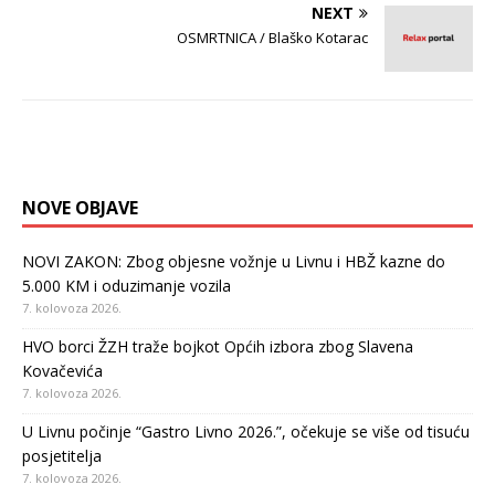
NEXT
OSMRTNICA / Blaško Kotarac
NOVE OBJAVE
NOVI ZAKON: Zbog objesne vožnje u Livnu i HBŽ kazne do
5.000 KM i oduzimanje vozila
7. kolovoza 2026.
HVO borci ŽZH traže bojkot Općih izbora zbog Slavena
Kovačevića
7. kolovoza 2026.
U Livnu počinje “Gastro Livno 2026.”, očekuje se više od tisuću
posjetitelja
7. kolovoza 2026.