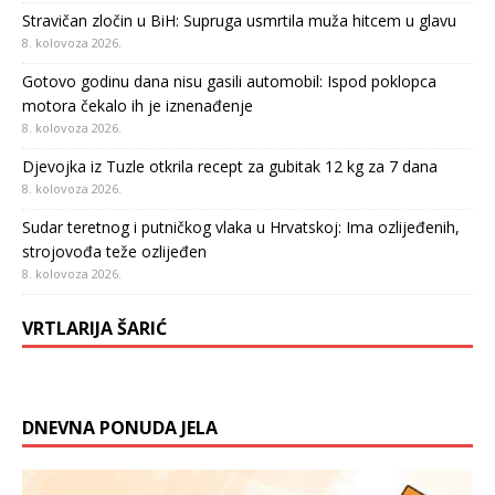
Stravičan zločin u BiH: Supruga usmrtila muža hitcem u glavu
8. kolovoza 2026.
Gotovo godinu dana nisu gasili automobil: Ispod poklopca
motora čekalo ih je iznenađenje
8. kolovoza 2026.
Djevojka iz Tuzle otkrila recept za gubitak 12 kg za 7 dana
8. kolovoza 2026.
Sudar teretnog i putničkog vlaka u Hrvatskoj: Ima ozlijeđenih,
strojovođa teže ozlijeđen
8. kolovoza 2026.
VRTLARIJA ŠARIĆ
DNEVNA PONUDA JELA