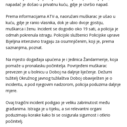
napadač je došao u privatnu kuću, gdje je izvršio napad.
Prema informacijama ATV-a, naoružani muškarac je ušao u
kuću, gdje je ranio vlasnika, dok je ubio dvoje gostiju,
muškarca i ženu. Incident se dogodio oko 19 sati, a policija je
odmah pokrenula istragu. Policijski službenici Policijske uprave
Bijeljina intenzivno tragaju za osumnjičenim, koji je, prema
saznanjima, poznat.
Na mjesto događaja upućena je i Jedinica Žandarmerije, koja
pomaže u pronalasku počinitelja. Povrijeđeni muškarac
prevezen je u bolnicu u Doboj na daljnje liječenje. Dežurni
tužitelj Okružnog javnog tužilaštva Doboj obaviješten je o
incidentu, a pod njegovim nadzorom, policija poduzima daljnje
mjere.
Ovaj tragični incident podigao je veliku zabrinutost među
građanima. Istraga je u tijeku, a svi relevantni organi
poduzimaju korake kako bi se osigurala sigurnost i otkrio
počinitelj.