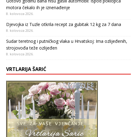
Gotovo godinu dana nisu gasili automobil: Ispod poklopca
motora čekalo ih je iznenađenje
8. kolovoza 2026.
Djevojka iz Tuzle otkrila recept za gubitak 12 kg za 7 dana
8. kolovoza 2026.
Sudar teretnog i putničkog vlaka u Hrvatskoj: Ima ozlijeđenih,
strojovođa teže ozlijeđen
8. kolovoza 2026.
VRTLARIJA ŠARIĆ