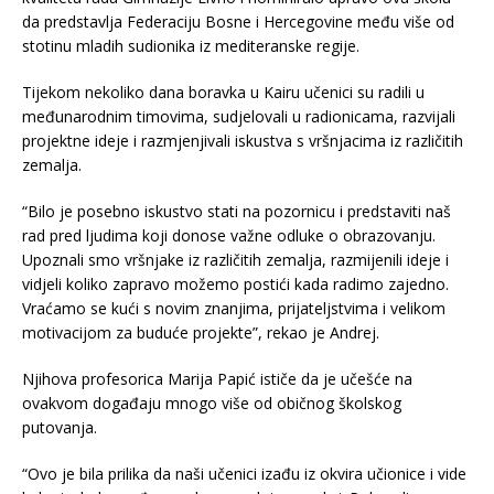
da predstavlja Federaciju Bosne i Hercegovine među više od
stotinu mladih sudionika iz mediteranske regije.
Tijekom nekoliko dana boravka u Kairu učenici su radili u
međunarodnim timovima, sudjelovali u radionicama, razvijali
projektne ideje i razmjenjivali iskustva s vršnjacima iz različitih
zemalja.
“Bilo je posebno iskustvo stati na pozornicu i predstaviti naš
rad pred ljudima koji donose važne odluke o obrazovanju.
Upoznali smo vršnjake iz različitih zemalja, razmijenili ideje i
vidjeli koliko zapravo možemo postići kada radimo zajedno.
Vraćamo se kući s novim znanjima, prijateljstvima i velikom
motivacijom za buduće projekte”, rekao je Andrej.
Njihova profesorica Marija Papić ističe da je učešće na
ovakvom događaju mnogo više od običnog školskog
putovanja.
“Ovo je bila prilika da naši učenici izađu iz okvira učionice i vide