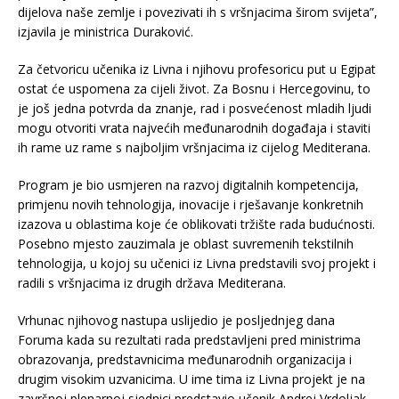
dijelova naše zemlje i povezivati ih s vršnjacima širom svijeta”,
izjavila je ministrica Duraković.
Za četvoricu učenika iz Livna i njihovu profesoricu put u Egipat
ostat će uspomena za cijeli život. Za Bosnu i Hercegovinu, to
je još jedna potvrda da znanje, rad i posvećenost mladih ljudi
mogu otvoriti vrata najvećih međunarodnih događaja i staviti
ih rame uz rame s najboljim vršnjacima iz cijelog Mediterana.
Program je bio usmjeren na razvoj digitalnih kompetencija,
primjenu novih tehnologija, inovacije i rješavanje konkretnih
izazova u oblastima koje će oblikovati tržište rada budućnosti.
Posebno mjesto zauzimala je oblast suvremenih tekstilnih
tehnologija, u kojoj su učenici iz Livna predstavili svoj projekt i
radili s vršnjacima iz drugih država Mediterana.
Vrhunac njihovog nastupa uslijedio je posljednjeg dana
Foruma kada su rezultati rada predstavljeni pred ministrima
obrazovanja, predstavnicima međunarodnih organizacija i
drugim visokim uzvanicima. U ime tima iz Livna projekt je na
završnoj plenarnoj sjednici predstavio učenik Andrej Vrdoljak.