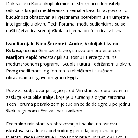
Dok su se u Kairu okupljali ministri, stručnjaci i donositelji
odluka iz brojnih mediteranskih zemalja kako bi razgovarali o
budućnosti obrazovanja i vještinama potrebnim u eri umjetne
inteligencije u okviru Tech Foruma, među sudionicima su se
našli i četvorica srednjoškolaca i jedna profesorica iz Livna.
Ivan Barnjak
,
Nino Šeremet
,
Andrej Vrdoljak
i
Ivano
Kelava
, učenici Gimnazije Livno, sa svojom profesoricom
Marijom Papić
predstavljali su Bosnu i Hercegovinu na
međunarodnom programu “Scuola Futura”, održanom u okviru
Prvog mediteranskog foruma o tehničkom i stručnom
obrazovanju u glavnom gradu Egipta.
Poziv za sudjelovanje stigao je od Ministarstva obrazovanja i
zasluga Republike Italije, koje je u suradnji s organizatorima
Tech Foruma pozvalo zemlje sudionice da delegiraju po jednu
školu s grupom učenika i nastavnikom.
Federalno ministarstvo obrazovanja i nauke, na osnovu
iskustava suradnje iz prethodnog perioda, prepoznalo je
kvalitetu rada Gimnazije Livno i nominiralo upravo ovu školu