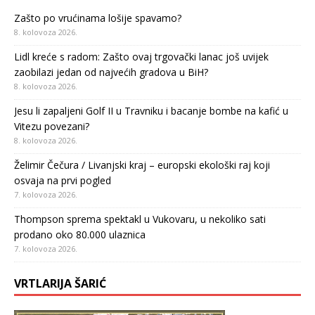
Zašto po vrućinama lošije spavamo?
8. kolovoza 2026.
Lidl kreće s radom: Zašto ovaj trgovački lanac još uvijek
zaobilazi jedan od najvećih gradova u BiH?
8. kolovoza 2026.
Jesu li zapaljeni Golf II u Travniku i bacanje bombe na kafić u
Vitezu povezani?
8. kolovoza 2026.
Želimir Čečura / Livanjski kraj – europski ekološki raj koji
osvaja na prvi pogled
7. kolovoza 2026.
Thompson sprema spektakl u Vukovaru, u nekoliko sati
prodano oko 80.000 ulaznica
7. kolovoza 2026.
VRTLARIJA ŠARIĆ