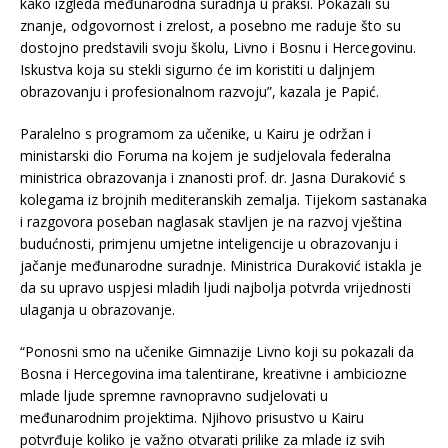
kako izgleda međunarodna suradnja u praksi. Pokazali su
znanje, odgovornost i zrelost, a posebno me raduje što su
dostojno predstavili svoju školu, Livno i Bosnu i Hercegovinu.
Iskustva koja su stekli sigurno će im koristiti u daljnjem
obrazovanju i profesionalnom razvoju”, kazala je Papić.
Paralelno s programom za učenike, u Kairu je održan i
ministarski dio Foruma na kojem je sudjelovala federalna
ministrica obrazovanja i znanosti prof. dr. Jasna Duraković s
kolegama iz brojnih mediteranskih zemalja. Tijekom sastanaka
i razgovora poseban naglasak stavljen je na razvoj vještina
budućnosti, primjenu umjetne inteligencije u obrazovanju i
jačanje međunarodne suradnje. Ministrica Duraković istakla je
da su upravo uspjesi mladih ljudi najbolja potvrda vrijednosti
ulaganja u obrazovanje.
“Ponosni smo na učenike Gimnazije Livno koji su pokazali da
Bosna i Hercegovina ima talentirane, kreativne i ambiciozne
mlade ljude spremne ravnopravno sudjelovati u
međunarodnim projektima. Njihovo prisustvo u Kairu
potvrđuje koliko je važno otvarati prilike za mlade iz svih