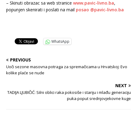
– Skinuti obrazac sa web stranice
www.pavic-livno.ba
,
popunjen skenirati i poslati na mail
posao @pavic-livno.ba
WhatsApp
PREVIOUS
Uoči sezone masovna potraga za spremačicama u Hrvatskoj: Evo
kolike plaće se nude
NEXT
TADIJA LJUBIČIĆ: Silni oblici raka pokosiše i stariju i mlađu generaciju
puka poput srednjovjekovne kuge