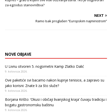
Kupres – grad u kojem sve više odzvanja tišina: Tko je odgovoran
za egzodus stanovništva?
NEXT
Ramo Isak proglašen “Europskim najministrom”
NOVE OBJAVE
U Livnu otvoren 5. nogometni Kamp Zlatko Dalić
9. kolovoza 2026.
Ove paketiće svi bacamo nakon kupnje tenisice, a zapravo su
jako korisni: Znate li za što služe?
9. kolovoza 2026.
Borjana Krišto: ‘Okusi i običaji livanjskog kraja’ čuvaju tradiciju i
bogatu gastronomsku baštinu
9. kolovoza 2026.