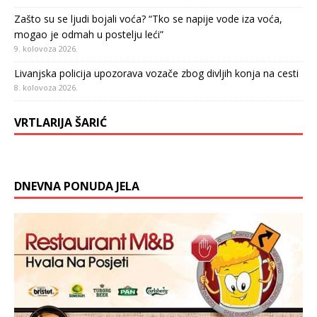
Zašto su se ljudi bojali voća? “Tko se napije vode iza voća,
mogao je odmah u postelju leći”
9. kolovoza 2026.
Livanjska policija upozorava vozače zbog divljih konja na cesti
8. kolovoza 2026.
VRTLARIJA ŠARIĆ
DNEVNA PONUDA JELA