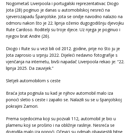
Nogometaš Liverpoola i portugalski reprezentativac Diogo
Jota (28) poginuo je danas u automobilskoj nesreći na
sjeverozapadu Španjolske. Jota se ondje navodno nalazio na
odmoru nakon što je 22. lipnja oženio dugogodišnju djevojku
Rute Cardoso. Roditelji su troje djece. Uz njega je poginuo i
njegov brat Andre (26).
Diogo i Rute su u vezi bili od 2012. godine, prije no što ju je
Jota zaprosio u srpnju 2022. Dijeleći nedavno fotografije s
vjenčanja na internetu, bivši napadač Liverpoola rekao je: “22.
lipnja 2025. Da zauvijek.”
Sletjeli automobilom s ceste
Braća Jota poginula su kad je njihov automobil malo iza
ponoći sletio s ceste i zapalio se. Nalazili su se u španjolskoj
pokrajini Zamori.
Prema svjedocima koji su pozvali 112, automobil je bio u
plamenu koji se proširio i na obližnje raslinje. Nesreća se
dogodila malo iza ponoći. Očevici su odmah obavijestili hitne