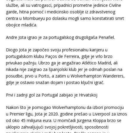
službe, ali su vatrogasci, pripadnici prometne jedinice Civilne
garde, hitna pomoć i medicinsko osoblje iz zdravstvenog
centra u Mombueyu po dolasku mogli samo konstatirati smrt
obojice mladića.
Andre Jota igrao je za portugalskog drugoligaša Penafiel.
Diogo Jota je započeo svoju profesionalnu karijeru u
portugalskom klubu Paços de Ferreira, gdje je vrlo brzo
privukao pažnju. Ubrzo ga je angažirao Atlético Madrid, ali
nikada nije zaigrao za španjolski klub jer je odmah poslan na
posudbe, prvo u Porto, a zatim u Wolverhampton Wanderers,
gdje je ostavio snažan dojam i postao ključni igrač.
Prvi i zadnji gol za Portugal zabijao je Hrvatskoj
Nakon što je pomogao Wolverhamptonu da izbori promociju
u Premier ligu, Jota je 2020. godine prešao u Liverpool za iznos
od oko 45 milijuna eura. U momčadi Jürgena Kloppa brzo se
uklopio zahvaljujući svojoj pokretljivosti, sposobnosti