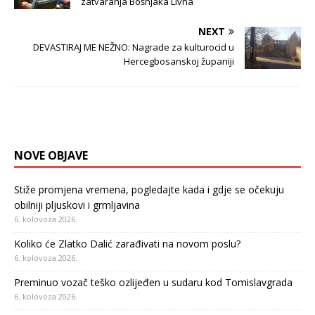
zatvaranja Bošnjaka Livna
NEXT
DEVASTIRAJ ME NEŽNO: Nagrade za kulturocid u
Hercegbosanskoj županiji
NOVE OBJAVE
Stiže promjena vremena, pogledajte kada i gdje se očekuju
obilniji pljuskovi i grmljavina
6. kolovoza 2026.
Koliko će Zlatko Dalić zarađivati na novom poslu?
6. kolovoza 2026.
Preminuo vozač teško ozlijeđen u sudaru kod Tomislavgrada
6. kolovoza 2026.