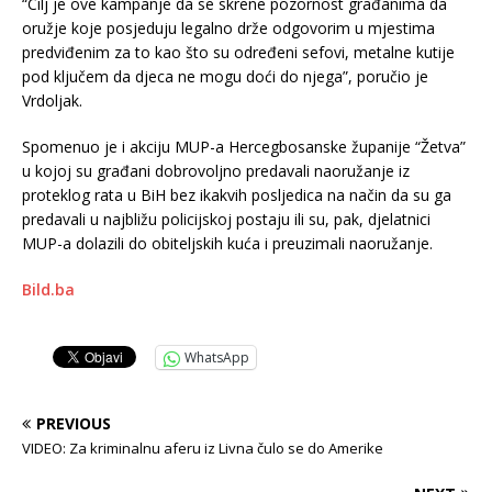
“Cilj je ove kampanje da se skrene pozornost građanima da
oružje koje posjeduju legalno drže odgovorim u mjestima
predviđenim za to kao što su određeni sefovi, metalne kutije
pod ključem da djeca ne mogu doći do njega”, poručio je
Vrdoljak.
Spomenuo je i akciju MUP-a Hercegbosanske županije “Žetva”
u kojoj su građani dobrovoljno predavali naoružanje iz
proteklog rata u BiH bez ikakvih posljedica na način da su ga
predavali u najbližu policijskoj postaju ili su, pak, djelatnici
MUP-a dolazili do obiteljskih kuća i preuzimali naoružanje.
Bild.ba
WhatsApp
PREVIOUS
VIDEO: Za kriminalnu aferu iz Livna čulo se do Amerike