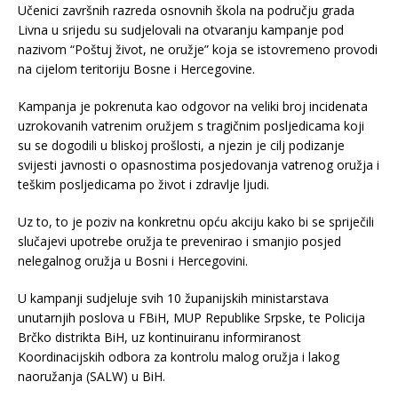
Učenici završnih razreda osnovnih škola na području grada
Livna u srijedu su sudjelovali na otvaranju kampanje pod
nazivom “Poštuj život, ne oružje” koja se istovremeno provodi
na cijelom teritoriju Bosne i Hercegovine.
Kampanja je pokrenuta kao odgovor na veliki broj incidenata
uzrokovanih vatrenim oružjem s tragičnim posljedicama koji
su se dogodili u bliskoj prošlosti, a njezin je cilj podizanje
svijesti javnosti o opasnostima posjedovanja vatrenog oružja i
teškim posljedicama po život i zdravlje ljudi.
Uz to, to je poziv na konkretnu opću akciju kako bi se spriječili
slučajevi upotrebe oružja te prevenirao i smanjio posjed
nelegalnog oružja u Bosni i Hercegovini.
U kampanji sudjeluje svih 10 županijskih ministarstava
unutarnjih poslova u FBiH, MUP Republike Srpske, te Policija
Brčko distrikta BiH, uz kontinuiranu informiranost
Koordinacijskih odbora za kontrolu malog oružja i lakog
naoružanja (SALW) u BiH.