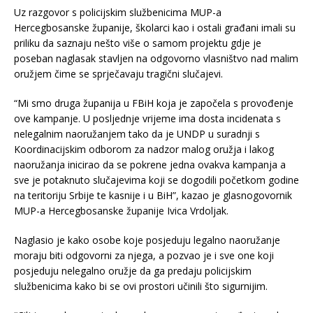
Uz razgovor s policijskim službenicima MUP-a
Hercegbosanske županije, školarci kao i ostali građani imali su
priliku da saznaju nešto više o samom projektu gdje je
poseban naglasak stavljen na odgovorno vlasništvo nad malim
oružjem čime se sprječavaju tragični slučajevi.
“Mi smo druga županija u FBiH koja je započela s provođenje
ove kampanje. U posljednje vrijeme ima dosta incidenata s
nelegalnim naoružanjem tako da je UNDP u suradnji s
Koordinacijskim odborom za nadzor malog oružja i lakog
naoružanja inicirao da se pokrene jedna ovakva kampanja a
sve je potaknuto slučajevima koji se dogodili početkom godine
na teritoriju Srbije te kasnije i u BiH”, kazao je glasnogovornik
MUP-a Hercegbosanske županije Ivica Vrdoljak.
Naglasio je kako osobe koje posjeduju legalno naoružanje
moraju biti odgovorni za njega, a pozvao je i sve one koji
posjeduju nelegalno oružje da ga predaju policijskim
službenicima kako bi se ovi prostori učinili što sigurnijim.