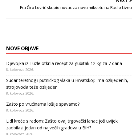
NEXT
Fra Ćiro Lovrić skupio novac za novu miksetu na Radio Livnu
NOVE OBJAVE
Djevojka iz Tuzle otkrila recept za gubitak 12 kg za 7 dana
8. kolovoza 2026.
Sudar teretnog i putničkog vlaka u Hrvatskoj: Ima ozlijeđenih,
strojovođa teže ozlijeđen
8. kolovoza 2026.
Zašto po vrućinama lošije spavamo?
8. kolovoza 2026.
Lidl kreće s radom: Zašto ovaj trgovački lanac još uvijek
zaobilazi jedan od najvećih gradova u BiH?
8. kolovoza 2026.