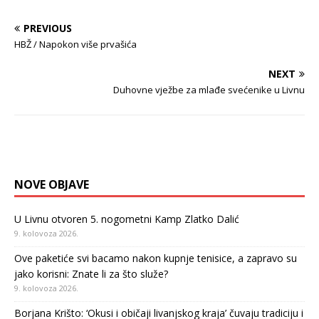
PREVIOUS
HBŽ / Napokon više prvašića
NEXT
Duhovne vježbe za mlađe svećenike u Livnu
NOVE OBJAVE
U Livnu otvoren 5. nogometni Kamp Zlatko Dalić
9. kolovoza 2026.
Ove paketiće svi bacamo nakon kupnje tenisice, a zapravo su
jako korisni: Znate li za što služe?
9. kolovoza 2026.
Borjana Krišto: ‘Okusi i običaji livanjskog kraja’ čuvaju tradiciju i