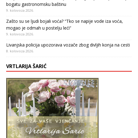
bogatu gastronomsku baštinu
9. kolovoza 2026.
Zašto su se ljudi bojali voća? “Tko se napije vode iza voća,
mogao je odmah u postelju leći”
9. kolovoza 2026.
Livanjska policija upozorava vozače zbog divljih konja na cesti
8. kolovoza 2026.
VRTLARIJA ŠARIĆ