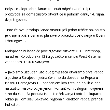
Poljski maloprodajni lanac koji nudi odjeću za obitelj i
proizvode za domaćinstvo otvorit će u jednom danu, 14. rujna,
dvije trgovine.
Time će ovaj prodajni lanac otvoriti još jedno tržište nakon što
je krajem pošle oznanio planove o početku poslovanja u Bosni
i Hercegovini.
Maloprodajni lanac će prve trgovine ortvoriti u TC Intershop,
na adresi Kolodvorska 12 i trgovačkom centru West Gate na
zapadnom ulazu u Sarajevo.
– Jako smo uzbuđeni što ovog mjeseca otvaramo prve Pepco
trgovine u Sarajevu i jedna čekamo da dovedemo Pepco u
Bosnu i Hercegovinu. S obećanjem kvaliteta, najboljih cijena
na tržištu i visoko ocijenjenom korisničkom uslugom, uvjereni
smo da će naša ponuda ispuniti očekivanja i potrebe kupaca,
rekao je Tomislav Bekavac, regionalni direktor Pepca, prenosi
Indikator.