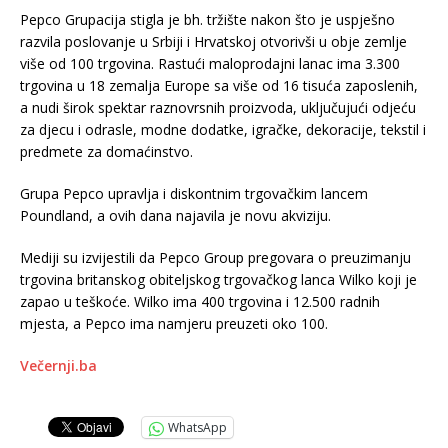
Pepco Grupacija stigla je bh. tržište nakon što je uspješno
razvila poslovanje u Srbiji i Hrvatskoj otvorivši u obje zemlje
više od 100 trgovina. Rastući maloprodajni lanac ima 3.300
trgovina u 18 zemalja Europe sa više od 16 tisuća zaposlenih,
a nudi širok spektar raznovrsnih proizvoda, uključujući odjeću
za djecu i odrasle, modne dodatke, igračke, dekoracije, tekstil i
predmete za domaćinstvo.
Grupa Pepco upravlja i diskontnim trgovačkim lancem
Poundland, a ovih dana najavila je novu akviziju.
Mediji su izvijestili da Pepco Group pregovara o preuzimanju
trgovina britanskog obiteljskog trgovačkog lanca Wilko koji je
zapao u teškoće. Wilko ima 400 trgovina i 12.500 radnih
mjesta, a Pepco ima namjeru preuzeti oko 100.
Večernji.ba
WhatsApp