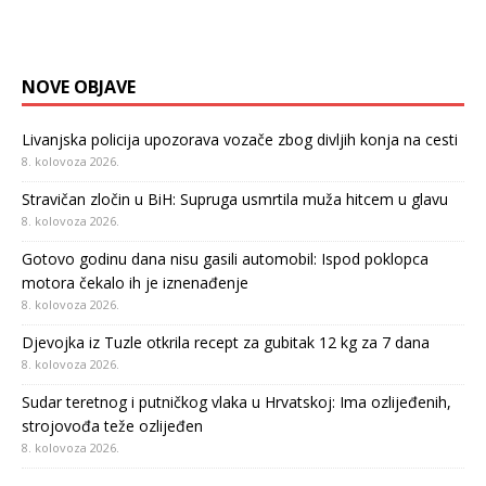
NOVE OBJAVE
Livanjska policija upozorava vozače zbog divljih konja na cesti
8. kolovoza 2026.
Stravičan zločin u BiH: Supruga usmrtila muža hitcem u glavu
8. kolovoza 2026.
Gotovo godinu dana nisu gasili automobil: Ispod poklopca
motora čekalo ih je iznenađenje
8. kolovoza 2026.
Djevojka iz Tuzle otkrila recept za gubitak 12 kg za 7 dana
8. kolovoza 2026.
Sudar teretnog i putničkog vlaka u Hrvatskoj: Ima ozlijeđenih,
strojovođa teže ozlijeđen
8. kolovoza 2026.