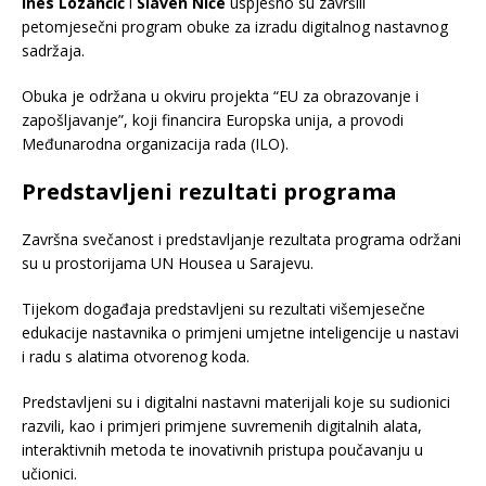
Ines Lozančić
i
Slaven Niče
uspješno su završili
petomjesečni program obuke za izradu digitalnog nastavnog
sadržaja.
Obuka je održana u okviru projekta “EU za obrazovanje i
zapošljavanje”, koji financira Europska unija, a provodi
Međunarodna organizacija rada (ILO).
Predstavljeni rezultati programa
Završna svečanost i predstavljanje rezultata programa održani
su u prostorijama UN Housea u Sarajevu.
Tijekom događaja predstavljeni su rezultati višemjesečne
edukacije nastavnika o primjeni umjetne inteligencije u nastavi
i radu s alatima otvorenog koda.
Predstavljeni su i digitalni nastavni materijali koje su sudionici
razvili, kao i primjeri primjene suvremenih digitalnih alata,
interaktivnih metoda te inovativnih pristupa poučavanju u
učionici.