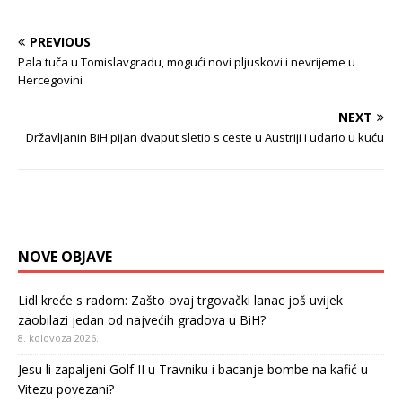
PREVIOUS
Pala tuča u Tomislavgradu, mogući novi pljuskovi i nevrijeme u
Hercegovini
NEXT
Državljanin BiH pijan dvaput sletio s ceste u Austriji i udario u kuću
NOVE OBJAVE
Lidl kreće s radom: Zašto ovaj trgovački lanac još uvijek
zaobilazi jedan od najvećih gradova u BiH?
8. kolovoza 2026.
Jesu li zapaljeni Golf II u Travniku i bacanje bombe na kafić u
Vitezu povezani?