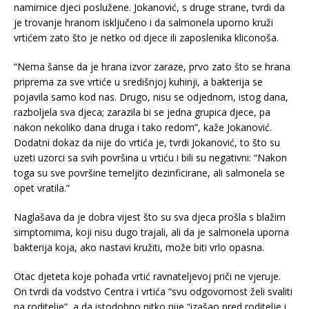
namirnice djeci poslužene. Jokanović, s druge strane, tvrdi da
je trovanje hranom isključeno i da salmonela uporno kruži
vrtićem zato što je netko od djece ili zaposlenika kliconoša.
“Nema šanse da je hrana izvor zaraze, prvo zato što se hrana
priprema za sve vrtiće u središnjoj kuhinji, a bakterija se
pojavila samo kod nas. Drugo, nisu se odjednom, istog dana,
razboljela sva djeca; zarazila bi se jedna grupica djece, pa
nakon nekoliko dana druga i tako redom”, kaže Jokanović.
Dodatni dokaz da nije do vrtića je, tvrdi Jokanović, to što su
uzeti uzorci sa svih površina u vrtiću i bili su negativni: “Nakon
toga su sve površine temeljito dezinficirane, ali salmonela se
opet vratila.”
Naglašava da je dobra vijest što su sva djeca prošla s blažim
simptomima, koji nisu dugo trajali, ali da je salmonela uporna
bakterija koja, ako nastavi kružiti, može biti vrlo opasna.
Otac djeteta koje pohađa vrtić ravnateljevoj priči ne vjeruje.
On tvrdi da vodstvo Centra i vrtića “svu odgovornost želi svaliti
na roditelje”, a da istodobno nitko nije “izašao pred roditelje i