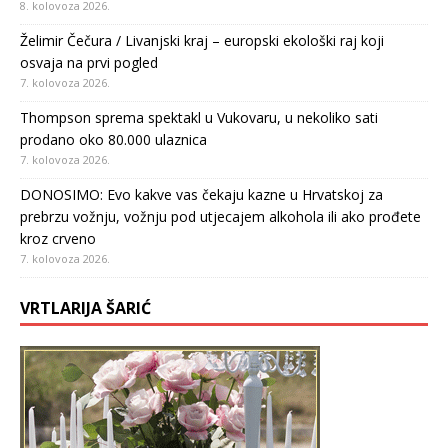
8. kolovoza 2026.
Želimir Čečura / Livanjski kraj – europski ekološki raj koji
osvaja na prvi pogled
7. kolovoza 2026.
Thompson sprema spektakl u Vukovaru, u nekoliko sati
prodano oko 80.000 ulaznica
7. kolovoza 2026.
DONOSIMO: Evo kakve vas čekaju kazne u Hrvatskoj za
prebrzu vožnju, vožnju pod utjecajem alkohola ili ako prođete
kroz crveno
7. kolovoza 2026.
VRTLARIJA ŠARIĆ