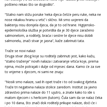
pošteno rekao što se dogodilo”.
“Stalno nam stižu poruke ‘neka djeca češće peru ruke, neka ne
nose nikakvu hranu u vrtić’ i slično. Mi smo uvjereni da
bakteriju nisu donijela djeca, da je to od hrane. Higijensko-
epidemiološka služba je potvrdila da je 30 djece zaraženo
salmonelom, a roditelji, braća i sestre te djece nisu dobili
salmonelu, znači stvar je jasna”, kaže zabrinuti tata.
Traže se novi nalazi
Druga stvar zbog koje su roditelji zabrinuti jest, kako kažu,
“stalno traženje” novih nalaza i zatvaranje vrtića koje, prema
njima, može potrajati i dulje od mjesec dana. Kamo će za sve
to vrijeme s djecom, ni sami ne znaju:
“Nosili smo nalaze, sad ih opet traže i to od svakog djeteta.
Traže tri negativna nalaza stolice zaredom. Institut za javno
zdravstvo prima nalaze do 11 ujutro, a znate kako to ide s
malom djecom i s herlicom (tutom). Čula sam da se nalaz čeka
i po 10 dana, što znači dok roditelji prikupe nalaze, doći će i