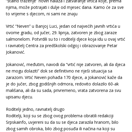
“stalno traženje” novih nalaza i zatvaranje vrtića koje, prema
njima, može potrajati i dulje od mjesec dana. Kamo će za sve
to vrijeme s djecom, ni sami ne znaju
Vrtić “Neven” u Banjoj Luci, jedan od najvećih javnih vrtića u
ovome gradu, od jučer, 29. lipnja, zatvoren je zbog zaraze
salmonelom. Potvrdili su to i roditelji djece koja idu u ovaj vrtić
i ravnatelj Centra za predškolski odgoj i obrazovanje Petar
Jokanović.
Jokanović, međutim, navodi da “vrtić nije zatvoren, ali da djeca
ne mogu dolaziti” dok se definitivno ne riješi situacija sa
zarazom. Vrtić Neven pohađa 170 djece, a Jokanović kaže da
je do jučer, zbog godišnjih odmora, redovito dolazilo 60-ak
mališana, ali da su sada, privremeno, vrata zatvorena za svu
upisanu djecu.
Roditelji jedno, ravnatelj drugo
Roditelji, koji su se zbog ovog problema obratili redakciji
Srpskainfo, uvjereni su da su se djeca zarazila hranom, bilo
zbog samih obroka, bilo zbog posuđa ili načina na koji su