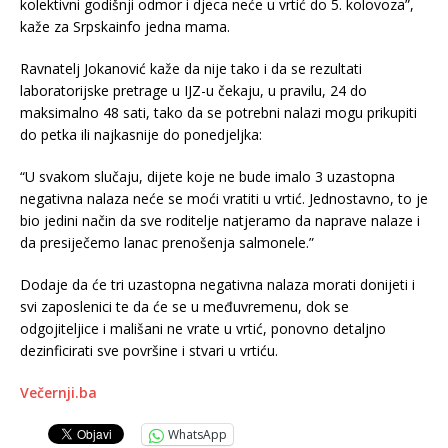
kolektivni godišnji odmor i djeca neće u vrtić do 5. kolovoza”,
kaže za Srpskainfo jedna mama.
Ravnatelj Jokanović kaže da nije tako i da se rezultati
laboratorijske pretrage u IJZ-u čekaju, u pravilu, 24 do
maksimalno 48 sati, tako da se potrebni nalazi mogu prikupiti
do petka ili najkasnije do ponedjeljka:
“U svakom slučaju, dijete koje ne bude imalo 3 uzastopna
negativna nalaza neće se moći vratiti u vrtić. Jednostavno, to je
bio jedini način da sve roditelje natjeramo da naprave nalaze i
da presiječemo lanac prenošenja salmonele.”
Dodaje da će tri uzastopna negativna nalaza morati donijeti i
svi zaposlenici te da će se u međuvremenu, dok se
odgojiteljice i mališani ne vrate u vrtić, ponovno detaljno
dezinficirati sve površine i stvari u vrtiću.
Večernji.ba
WhatsApp