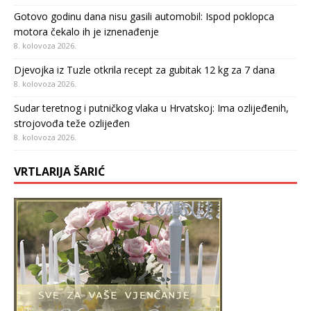
Gotovo godinu dana nisu gasili automobil: Ispod poklopca
motora čekalo ih je iznenađenje
8. kolovoza 2026.
Djevojka iz Tuzle otkrila recept za gubitak 12 kg za 7 dana
8. kolovoza 2026.
Sudar teretnog i putničkog vlaka u Hrvatskoj: Ima ozlijeđenih,
strojovođa teže ozlijeđen
8. kolovoza 2026.
VRTLARIJA ŠARIĆ