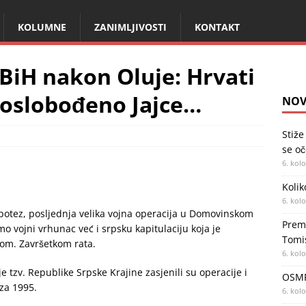
KOLUMNE
ZANIMLJIVOSTI
KONTAKT
 BiH nakon Oluje: Hrvati
, oslobođeno Jajce…
NOV
Stiže
se oč
6. kol
Kolik
6. kol
potez, posljednja velika vojna operacija u Domovinskom
Premi
mo vojni vrhunac već i srpsku kapitulaciju koja je
Tomi
om. Završetkom rata.
6. kol
e tzv. Republike Srpske Krajine zasjenili su operacije i
OSMR
oza 1995.
6. kol