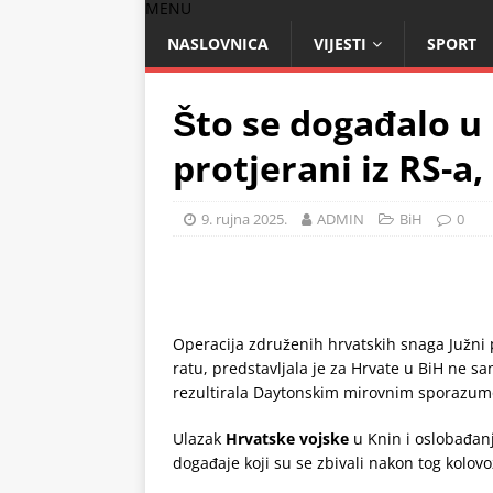
MENU
NASLOVNICA
VIJESTI
SPORT
Što se događalo u
protjerani iz RS-a
9. rujna 2025.
ADMIN
BiH
0
Operacija združenih hrvatskih snaga Južni 
ratu, predstavljala je za Hrvate u BiH ne sa
rezultirala Daytonskim mirovnim sporazum
Ulazak
Hrvatske vojske
u Knin i oslobađanj
događaje koji su se zbivali nakon tog kolov