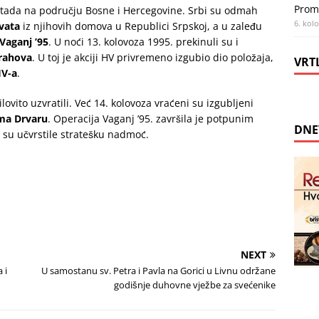
Prom
e tada na području Bosne i Hercegovine. Srbi su odmah
6. kol
rvata
iz njihovih domova u Republici Srpskoj, a u zaleđu
Vaganj ’95
. U noći 13. kolovoza 1995. prekinuli su i
rahova
. U toj je akciji HV privremeno izgubio dio položaja,
VRT
HV-a
.
lovito uzvratili. Već 14. kolovoza vraćeni su izgubljeni
ma Drvaru
. Operacija Vaganj ’95. završila je potpunim
DNE
su učvrstile stratešku nadmoć.
NEXT
 i
U samostanu sv. Petra i Pavla na Gorici u Livnu održane
godišnje duhovne vježbe za svećenike