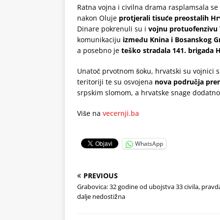
Ratna vojna i civilna drama rasplamsala s
nakon Oluje
protjerali tisuće preostalih H
Dinare pokrenuli su i
vojnu protuofenzivu
komunikaciju
između Knina i Bosanskog G
a posebno je
teško stradala 141. brigada 
Unatoč prvotnom šoku, hrvatski su vojnici si
teritoriji te su osvojena
nova područja pre
srpskim slomom, a hrvatske snage dodatno 
Više na
vecernji.ba
WhatsApp
PREVIOUS
Grabovica: 32 godine od ubojstva 33 civila, pravda
dalje nedostižna