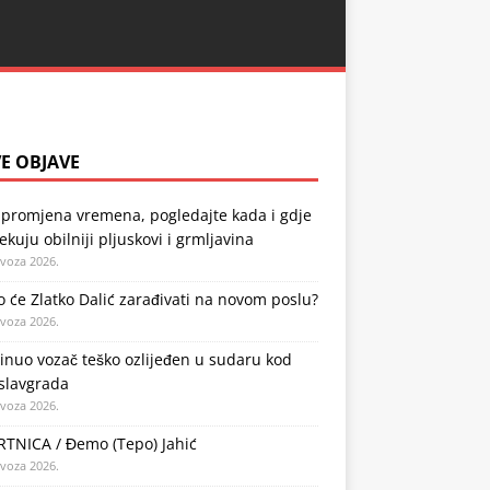
E OBJAVE
 promjena vremena, pogledajte kada i gdje
ekuju obilniji pljuskovi i grmljavina
ovoza 2026.
o će Zlatko Dalić zarađivati na novom poslu?
ovoza 2026.
nuo vozač teško ozlijeđen u sudaru kod
slavgrada
ovoza 2026.
TNICA / Đemo (Tepo) Jahić
ovoza 2026.