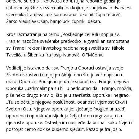
održane su od 31. kolovoza do 4. rujna redovite godišnje
duhovne vježbe za svećenike na kojim je sudjelovalo dvanaest
svećenika franjevaca iz samostana i okolnih župa te preč.
Žarko Vladislav Ošap, banjolučki župnik i dekan.
Kroz razmatranja na temu „Posljednje želje ili utopija sv.
Franje“ nazočne svećenike predvodio je gvardijan samostana
sv. Frane i rektor Hrvatskog nacionalnog svetišta sv. Nikole
Tavelića u Šibeniku fra Josip Ivanović, OFMConv.
Voditelj je istaknuo da „sv. Franjo u Oporuci ostavlja svoje
životno iskustvo i u njoj proširuje ono što je već napisao u
maloj Oporuci“. Podsjetio je da je subraću sv. Franje njegova
Oporuka „uzdrmala“ pa su bili u nedoumici da li Franjo, možda,
piše neko drugo Pravilo, što je u završetku Oporuke i negirao.
„Tu se očituje njegova poslušnost, odanost i vjernost Crkvi i
Svetom Ocu. Njegova oporuka je: sjećanje (pogled unazad),
opomena i oporuka/posljednja želja; tomu odgovaraju i tri
djela iste oporuke: Ostavlja im nasljeđe da bi znali kako živjeti i
postojat ćemo dok se budemo sjećali“, kazao je fra Josip.