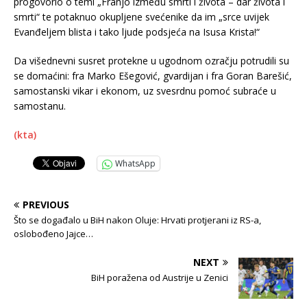
progovorio o temi „Franjo između smrti i života – dar života i
smrti“ te potaknuo okupljene svećenike da im „srce uvijek
Evanđeljem blista i tako ljude podsjeća na Isusa Krista!“
Da višednevni susret protekne u ugodnom ozračju potrudili su
se domaćini: fra Marko Ešegović, gvardijan i fra Goran Barešić,
samostanski vikar i ekonom, uz svesrdnu pomoć subraće u
samostanu.
(kta)
WhatsApp
PREVIOUS
Što se događalo u BiH nakon Oluje: Hrvati protjerani iz RS-a,
oslobođeno Jajce…
NEXT
BiH poražena od Austrije u Zenici