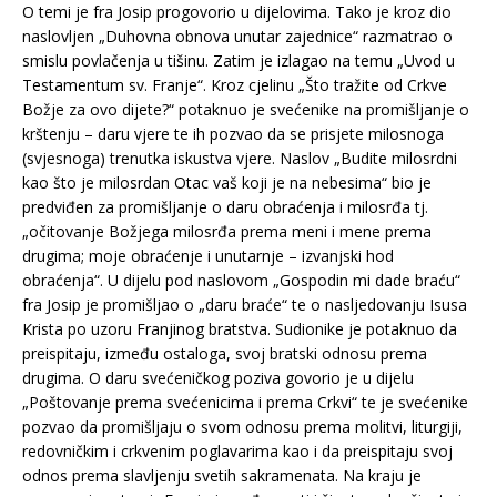
O temi je fra Josip progovorio u dijelovima. Tako je kroz dio
naslovljen „Duhovna obnova unutar zajednice“ razmatrao o
smislu povlačenja u tišinu. Zatim je izlagao na temu „Uvod u
Testamentum sv. Franje“. Kroz cjelinu „Što tražite od Crkve
Božje za ovo dijete?“ potaknuo je svećenike na promišljanje o
krštenju – daru vjere te ih pozvao da se prisjete milosnoga
(svjesnoga) trenutka iskustva vjere. Naslov „Budite milosrdni
kao što je milosrdan Otac vaš koji je na nebesima“ bio je
predviđen za promišljanje o daru obraćenja i milosrđa tj.
„očitovanje Božjega milosrđa prema meni i mene prema
drugima; moje obraćenje i unutarnje – izvanjski hod
obraćenja“. U dijelu pod naslovom „Gospodin mi dade braću“
fra Josip je promišljao o „daru braće“ te o nasljedovanju Isusa
Krista po uzoru Franjinog bratstva. Sudionike je potaknuo da
preispitaju, između ostaloga, svoj bratski odnosu prema
drugima. O daru svećeničkog poziva govorio je u dijelu
„Poštovanje prema svećenicima i prema Crkvi“ te je svećenike
pozvao da promišljaju o svom odnosu prema molitvi, liturgiji,
redovničkim i crkvenim poglavarima kao i da preispitaju svoj
odnos prema slavljenju svetih sakramenata. Na kraju je