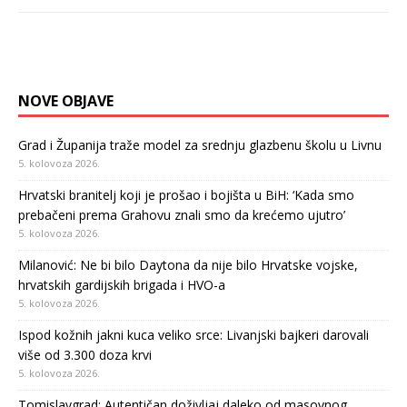
NOVE OBJAVE
Grad i Županija traže model za srednju glazbenu školu u Livnu
5. kolovoza 2026.
Hrvatski branitelj koji je prošao i bojišta u BiH: ‘Kada smo
prebačeni prema Grahovu znali smo da krećemo ujutro’
5. kolovoza 2026.
Milanović: Ne bi bilo Daytona da nije bilo Hrvatske vojske,
hrvatskih gardijskih brigada i HVO-a
5. kolovoza 2026.
Ispod kožnih jakni kuca veliko srce: Livanjski bajkeri darovali
više od 3.300 doza krvi
5. kolovoza 2026.
Tomislavgrad: Autentičan doživljaj daleko od masovnog