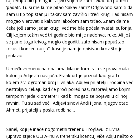
taj tempo bio prelagan. Cijelo vrijeme sam čekao da pođem
‘padati‘. Tu si me kume pitao ‘kakav sam?‘ Odgovorio sam ti da
sam u tip-top stanju i takav sam završio i treći krug. Tad nisam
mogao vjerovati s kakvom lakoćom sam trčao. Znam da me
čeka još samo jedan krug i već me bila počela hvatati euforija.
Cilj kojem težim već tri godine bio mi je nadohvat ruke. Ali još
se puno toga krivog moglo dogoditi, zato nisam popuštao
fokus i koncentraciju“, kasnije nam je opisivao kroz što je
prolazio.
U međuvremenu na obalama Maine formirala se prava mala
kolonija Adijevih navijača. Frankfurt je poznat kao grad u
kojem živi ogroman broj Livnjaka. Adijevi prijatelji i rodbina već
nestrpljivo čekaju kad će proći pored nas, raspravljamo kojim
tempom “jede kilometre” i kad bi mogao se pojaviti u ciljnoj
ravnini. Tu su sad već i Adijevi sinovi Andi i Jona, njegov otac
Ahmet, prijatelji s posla, rodbina…
Sanel, koji je inače nogometni trener u Troglavu iz Livna
(upravo stječe UEFA-inu A trenersku licencu) viče Adiju nešto o