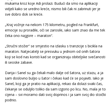
mukama kroz koje Adi prolazi. Budući da smo na aplikaciji
vidjeli kako se uredno kreće, nismo bili čak ni zabrinuti jer je
sve dobro dok se kreće.
„Kraj vožnje na nekom 175 kilometru, pogled na Frankfurt,
emocije su proradile, oči se zarosile, iako sam znao da me tek
čeka ono najgore – maraton“.
„Stručni stožer“ se smjestio na izlasku s tranzicije s bicikla na
maraton. Natjecatelji se presvuku u jednom od onih šatora
koji se kod nas koristi kad se organiziraju obiteljske svečanosti
ili seoske zabave.
Darija i Sanel su ga čekali malo dalje od šatora, uz stazu, a ja
sam doslovno buljio u šator i čekao kad će se pojaviti. Iako je
Sanel, koji ga je pratio na aplikaciji, rekao da dolazi svaki čas,
čekanje se oduljilo toliko da sam izgorio po licu. No, mala je to
cijena – svi moramo dati svoj doprinos i ja sam svoj dio stoički
podnio.