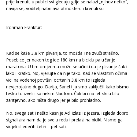
prije krenuti, u publici svi gledaju gdje se nalazi „njihov netko“,
navija se, voditelj nabrijava atmosferu i krenuli su!
Ironman Frankfurt
Kad se kaže 3,8 km plivanja, to možda i ne zvuči strašno.
Posebice jer nakon tog ide 180 km na biciklu pa trčanje
maratona. U tim omjerima može se učiniti da je plivanje čak i
lako i kratko. No, vjerujte da nije tako. Kad se vlastitim očima
vidi na vodenoj površini ocrtanih 3,8 km to izgleda
nevjerojatno dugo. Darija, Sanel i ja smo zaključili kako bismo
teško to izveli i sa nekim šlaufom. Čak bi i na jet-skiju bilo
zahtjevno, ako ništa drugo jer je bilo prohladno.
No, svega sat i nešto kasnije Adi izlazi iz jezera. Izgleda dobro,
signalizira nam da je sve u redu i prelazi na bicikl. Nismo ga
vidjeli sljedećih četiri – pet sati.