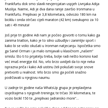
Frankfurtu dok smo slavili nevjerojatan uspjeh Livnjaka Adija
Muslija. Naime, Adi je dva dana ranije završio Ironmana u
Frankfurtu. Preplivao je 3,8 kilometara, odvozio 180 km na
biciklu i onda otrčao cijeli maraton (42 km) sveukupno za 10
sati i 49 minuta!
Još prije tri godine Adi nam je počeo govoriti o tomu kako ga
zanima triatlon, kako je to silno uzbudljiv i zanimljiv sport i
kako bi se volio okušati u Ironman natjecanju. Ispočetka smo
ga Sanel Orman i ja malo ismijavali u klasičnom „našem“
smislu: što ti to prijatelju treba, bolje radi nešto korisno kad
već imaš energije itd. No, vrlo brzo uvidjeli da to nije neka
isprazna priča i kako Adi uistinu želi pokušati svoje snove
pretvoriti u realnost. Vrlo brzo smo ga počeli snažno
podržavati u njegovu naumu.
U zadnje tri godine naša WhatsUp grupa je preplavljena
izvještajima s njegovih treninga; te trčao 30 kilometara, te
vozio bicikl 150 te „preplivao Jadransko more“…