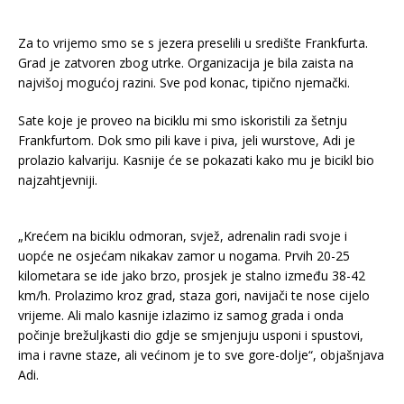
Za to vrijemo smo se s jezera preselili u središte Frankfurta.
Grad je zatvoren zbog utrke. Organizacija je bila zaista na
najvišoj mogućoj razini. Sve pod konac, tipično njemački.
Sate koje je proveo na biciklu mi smo iskoristili za šetnju
Frankfurtom. Dok smo pili kave i piva, jeli wurstove, Adi je
prolazio kalvariju. Kasnije će se pokazati kako mu je bicikl bio
najzahtjevniji.
„Krećem na biciklu odmoran, svjež, adrenalin radi svoje i
uopće ne osjećam nikakav zamor u nogama. Prvih 20-25
kilometara se ide jako brzo, prosjek je stalno između 38-42
km/h. Prolazimo kroz grad, staza gori, navijači te nose cijelo
vrijeme. Ali malo kasnije izlazimo iz samog grada i onda
počinje brežuljkasti dio gdje se smjenjuju usponi i spustovi,
ima i ravne staze, ali većinom je to sve gore-dolje“, objašnjava
Adi.