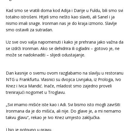
Kad smo se vratili doma kod Adija i Darije u Fuldu, bili smo svi
totalno istrošeni. Htjeli smo nešto kao slaviti, ali Sanel i ja
nismo imali snage. Ironman nas je do kraja izmorio. Slavlje
smo ostavili za sutradan.
Uz sve ovo valja napomenuti i kako je prehrana jako važna da
se izdrži Ironman. Ako se dehidrira ili ogladni – gotovo je, ne
može se nadoknaditi – slijedi odustajanje.
Dan kasnije o svemu ovom razglabamo na slavlju u restoranu
NTG u Frankfurtu. Vlasnici su dvojica Livnjaka, iz Prologa, Ivo
Knez i Ivica Mandić. Inače, mladost smo zajedno proveli
trenirajući nogomet u Troglavu.
„Svi imamo mišiće iste kao i Adi. Svi bismo isto mogli završiti
Ironmana da je do mišića, ali nije. Do glave je, a mi nemamo
takvu glavu“, rekao je Ivo Knez umjesto zaključka.
I bio je potpuno u pravu.