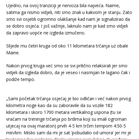
Ujedno, na ovoj tranziciji je nervoza bila najveća. Naime,
satima ga nismo vidjeli, niti smo znali u kakvom je stanju. Zato
smo svi osjetili ogromno olakšanje kad nam je signalizirao da
se dobro osjeća. I još važnije, laknulo nam je kad smo vidjeli
da zapravo uopće ne izgleda izmučeno.
Slijede mu četiri kruga od oko 11 kilometara trčanja uz obale
Maine.
Nakon prvog kruga već smo se svi prilično relaksirali jer smo
vidjeli da izgleda dobro, da je veseo i nasmijan te lagano čak i
podiže tempo.
„Sami početak trčanja osjećaj je bio odličan i već nakon prvog
kilometra noge kao da su zaboravile da su vozile 182
kilometara i skoro 1700 metara vertikalnog uspona (tu se
vraćam na treninge trčanja po brdima koji su imali ogroman
utjecaj na ovaj maraton) prvih 4-5 km trčim tempom 4:50-5
min/km. Mislio sam da mi je sat ‘pobudalio od umora‘ jer mi je