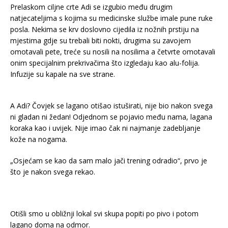
Prelaskom ciljne crte Adi se izgubio među drugim
natjecateljima s kojima su medicinske službe imale pune ruke
posla. Nekima se krv doslovno cijedila iz nožnih prstiju na
mjestima gdje su trebali biti nokti, drugima su zavojem
omotavali pete, treće su nosili na nosilima a četvrte omotavali
onim specijalnim prekrivačima što izgledaju kao alu-folija.
Infuzije su kapale na sve strane.
A Adi? Čovjek se lagano otišao istuširati, nije bio nakon svega
ni gladan ni žedan! Odjednom se pojavio među nama, lagana
koraka kao i uvijek. Nije imao čak ni najmanje zadebljanje
kože na nogama.
„Osjećam se kao da sam malo jači trening odradio“, prvo je
što je nakon svega rekao.
Otišli smo u obližnji lokal svi skupa popiti po pivo i potom
lagano doma na odmor.