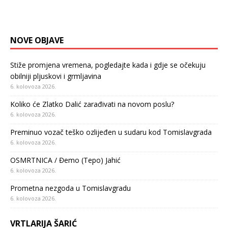
NOVE OBJAVE
Stiže promjena vremena, pogledajte kada i gdje se očekuju
obilniji pljuskovi i grmljavina
6. kolovoza 2026.
Koliko će Zlatko Dalić zarađivati na novom poslu?
6. kolovoza 2026.
Preminuo vozač teško ozlijeđen u sudaru kod Tomislavgrada
6. kolovoza 2026.
OSMRTNICA / Đemo (Tepo) Jahić
6. kolovoza 2026.
Prometna nezgoda u Tomislavgradu
6. kolovoza 2026.
VRTLARIJA ŠARIĆ