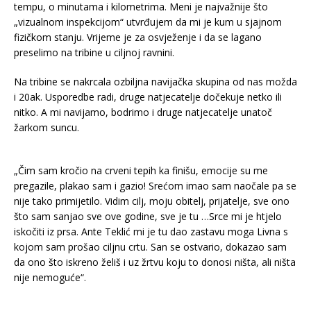
tempu, o minutama i kilometrima. Meni je najvažnije što
„vizualnom inspekcijom“ utvrđujem da mi je kum u sjajnom
fizičkom stanju. Vrijeme je za osvježenje i da se lagano
preselimo na tribine u ciljnoj ravnini.
Na tribine se nakrcala ozbiljna navijačka skupina od nas možda
i 20ak. Usporedbe radi, druge natjecatelje dočekuje netko ili
nitko. A mi navijamo, bodrimo i druge natjecatelje unatoč
žarkom suncu.
„Čim sam kročio na crveni tepih ka finišu, emocije su me
pregazile, plakao sam i gazio! Srećom imao sam naočale pa se
nije tako primijetilo. Vidim cilj, moju obitelj, prijatelje, sve ono
što sam sanjao sve ove godine, sve je tu …Srce mi je htjelo
iskočiti iz prsa. Ante Teklić mi je tu dao zastavu moga Livna s
kojom sam prošao ciljnu crtu. San se ostvario, dokazao sam
da ono što iskreno želiš i uz žrtvu koju to donosi ništa, ali ništa
nije nemoguće“.