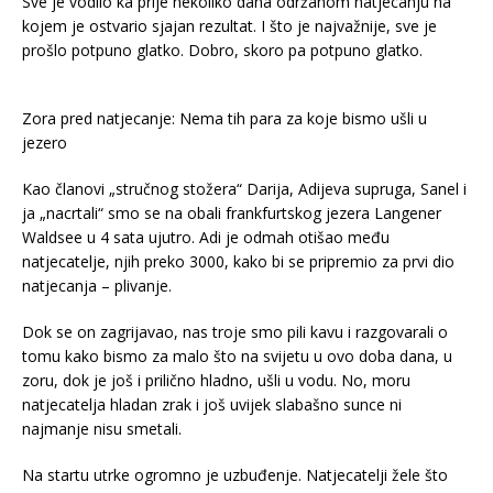
Sve je vodilo ka prije nekoliko dana održanom natjecanju na
kojem je ostvario sjajan rezultat. I što je najvažnije, sve je
prošlo potpuno glatko. Dobro, skoro pa potpuno glatko.
Zora pred natjecanje: Nema tih para za koje bismo ušli u
jezero
Kao članovi „stručnog stožera“ Darija, Adijeva supruga, Sanel i
ja „nacrtali“ smo se na obali frankfurtskog jezera Langener
Waldsee u 4 sata ujutro. Adi je odmah otišao među
natjecatelje, njih preko 3000, kako bi se pripremio za prvi dio
natjecanja – plivanje.
Dok se on zagrijavao, nas troje smo pili kavu i razgovarali o
tomu kako bismo za malo što na svijetu u ovo doba dana, u
zoru, dok je još i prilično hladno, ušli u vodu. No, moru
natjecatelja hladan zrak i još uvijek slabašno sunce ni
najmanje nisu smetali.
Na startu utrke ogromno je uzbuđenje. Natjecatelji žele što