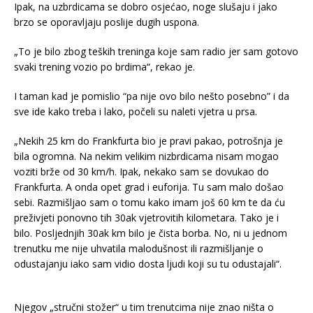
Ipak, na uzbrdicama se dobro osjećao, noge slušaju i jako
brzo se oporavljaju poslije dugih uspona.
„To je bilo zbog teških treninga koje sam radio jer sam gotovo
svaki trening vozio po brdima“, rekao je.
I taman kad je pomislio “pa nije ovo bilo nešto posebno” i da
sve ide kako treba i lako, počeli su naleti vjetra u prsa.
„Nekih 25 km do Frankfurta bio je pravi pakao, potrošnja je
bila ogromna. Na nekim velikim nizbrdicama nisam mogao
voziti brže od 30 km/h. Ipak, nekako sam se dovukao do
Frankfurta. A onda opet grad i euforija. Tu sam malo došao
sebi. Razmišljao sam o tomu kako imam još 60 km te da ću
preživjeti ponovno tih 30ak vjetrovitih kilometara. Tako je i
bilo. Posljednjih 30ak km bilo je čista borba. No, ni u jednom
trenutku me nije uhvatila malodušnost ili razmišljanje o
odustajanju iako sam vidio dosta ljudi koji su tu odustajali“.
Njegov „stručni stožer“ u tim trenutcima nije znao ništa o