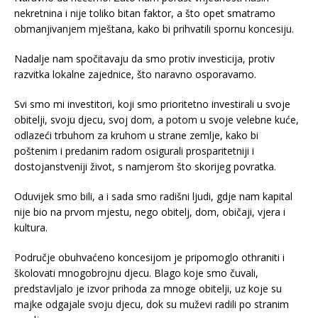
nekretnina i nije toliko bitan faktor, a što opet smatramo
obmanjivanjem mještana, kako bi prihvatili spornu koncesiju.
Nadalje nam spočitavaju da smo protiv investicija, protiv
razvitka lokalne zajednice, što naravno osporavamo.
Svi smo mi investitori, koji smo prioritetno investirali u svoje
obitelji, svoju djecu, svoj dom, a potom u svoje velebne kuće,
odlazeći trbuhom za kruhom u strane zemlje, kako bi
poštenim i predanim radom osigurali prosparitetniji i
dostojanstveniji život, s namjerom što skorijeg povratka.
Oduvijek smo bili, a i sada smo radišni ljudi, gdje nam kapital
nije bio na prvom mjestu, nego obitelj, dom, običaji, vjera i
kultura.
Područje obuhvaćeno koncesijom je pripomoglo othraniti i
školovati mnogobrojnu djecu. Blago koje smo čuvali,
predstavljalo je izvor prihoda za mnoge obitelji, uz koje su
majke odgajale svoju djecu, dok su muževi radili po stranim