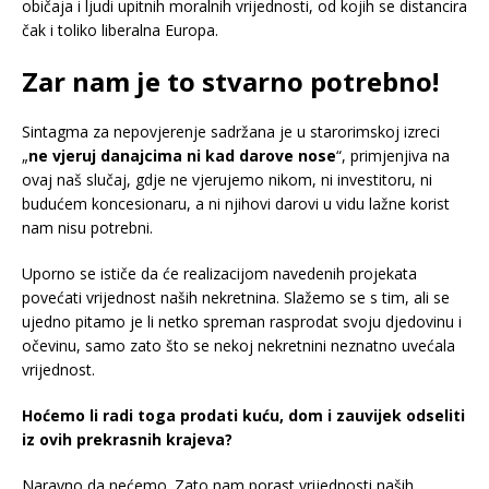
običaja i ljudi upitnih moralnih vrijednosti, od kojih se distancira
čak i toliko liberalna Europa.
Zar nam je to stvarno potrebno!
Sintagma za nepovjerenje sadržana je u starorimskoj izreci
„
ne vjeruj danajcima ni kad darove nose
“, primjenjiva na
ovaj naš slučaj, gdje ne vjerujemo nikom, ni investitoru, ni
budućem koncesionaru, a ni njihovi darovi u vidu lažne korist
nam nisu potrebni.
Uporno se ističe da će realizacijom navedenih projekata
povećati vrijednost naših nekretnina. Slažemo se s tim, ali se
ujedno pitamo je li netko spreman rasprodat svoju djedovinu i
očevinu, samo zato što se nekoj nekretnini neznatno uvećala
vrijednost.
Hoćemo li radi toga prodati kuću, dom i zauvijek odseliti
iz ovih prekrasnih krajeva?
Naravno da nećemo. Zato nam porast vrijednosti naših