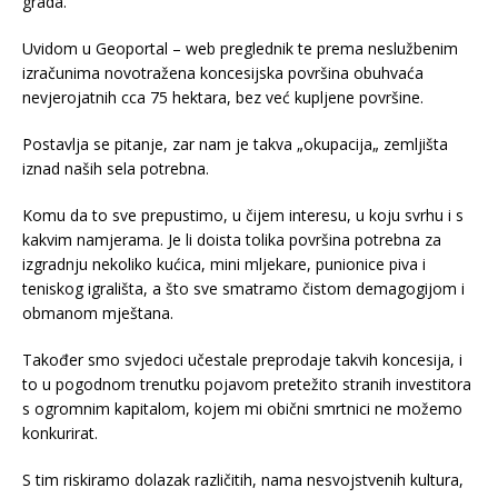
grada.
Uvidom u Geoportal – web preglednik te prema neslužbenim
izračunima novotražena koncesijska površina obuhvaća
nevjerojatnih cca 75 hektara, bez već kupljene površine.
Postavlja se pitanje, zar nam je takva „okupacija„ zemljišta
iznad naših sela potrebna.
Komu da to sve prepustimo, u čijem interesu, u koju svrhu i s
kakvim namjerama. Je li doista tolika površina potrebna za
izgradnju nekoliko kućica, mini mljekare, punionice piva i
teniskog igrališta, a što sve smatramo čistom demagogijom i
obmanom mještana.
Također smo svjedoci učestale preprodaje takvih koncesija, i
to u pogodnom trenutku pojavom pretežito stranih investitora
s ogromnim kapitalom, kojem mi obični smrtnici ne možemo
konkurirat.
S tim riskiramo dolazak različitih, nama nesvojstvenih kultura,