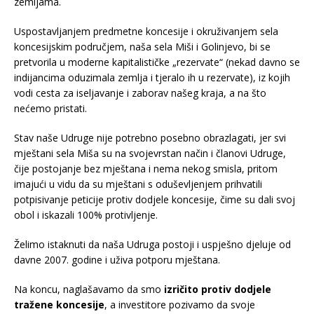
zemljama.
Uspostavljanjem predmetne koncesije i okruživanjem sela
koncesijskim područjem, naša sela Miši i Golinjevo, bi se
pretvorila u moderne kapitalističke „rezervate“ (nekad davno se
indijancima oduzimala zemlja i tjeralo ih u rezervate), iz kojih
vodi cesta za iseljavanje i zaborav našeg kraja, a na što
nećemo pristati.
Stav naše Udruge nije potrebno posebno obrazlagati, jer svi
mještani sela Miša su na svojevrstan način i članovi Udruge,
čije postojanje bez mještana i nema nekog smisla, pritom
imajući u vidu da su mještani s oduševljenjem prihvatili
potpisivanje peticije protiv dodjele koncesije, čime su dali svoj
obol i iskazali 100% protivljenje.
Želimo istaknuti da naša Udruga postoji i uspješno djeluje od
davne 2007. godine i uživa potporu mještana.
Na koncu, naglašavamo da smo
izričito protiv dodjele
tražene koncesije
, a investitore pozivamo da svoje