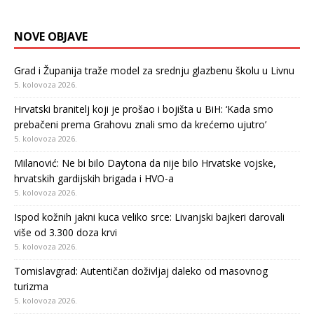
NOVE OBJAVE
Grad i Županija traže model za srednju glazbenu školu u Livnu
5. kolovoza 2026.
Hrvatski branitelj koji je prošao i bojišta u BiH: ‘Kada smo
prebačeni prema Grahovu znali smo da krećemo ujutro’
5. kolovoza 2026.
Milanović: Ne bi bilo Daytona da nije bilo Hrvatske vojske,
hrvatskih gardijskih brigada i HVO-a
5. kolovoza 2026.
Ispod kožnih jakni kuca veliko srce: Livanjski bajkeri darovali
više od 3.300 doza krvi
5. kolovoza 2026.
Tomislavgrad: Autentičan doživljaj daleko od masovnog
turizma
5. kolovoza 2026.