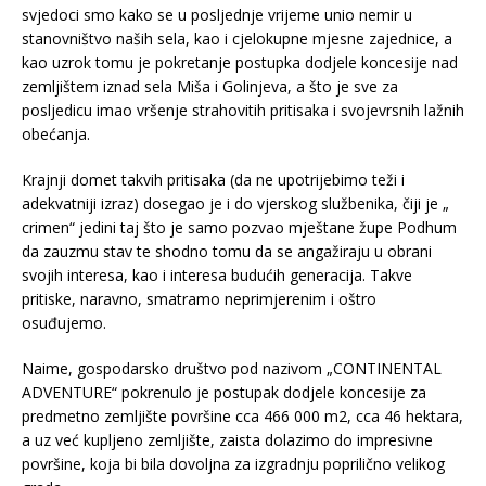
svjedoci smo kako se u posljednje vrijeme unio nemir u
stanovništvo naših sela, kao i cjelokupne mjesne zajednice, a
kao uzrok tomu je pokretanje postupka dodjele koncesije nad
zemljištem iznad sela Miša i Golinjeva, a što je sve za
posljedicu imao vršenje strahovitih pritisaka i svojevrsnih lažnih
obećanja.
Krajnji domet takvih pritisaka (da ne upotrijebimo teži i
adekvatniji izraz) dosegao je i do vjerskog službenika, čiji je „
crimen“ jedini taj što je samo pozvao mještane župe Podhum
da zauzmu stav te shodno tomu da se angažiraju u obrani
svojih interesa, kao i interesa budućih generacija. Takve
pritiske, naravno, smatramo neprimjerenim i oštro
osuđujemo.
Naime, gospodarsko društvo pod nazivom „CONTINENTAL
ADVENTURE“ pokrenulo je postupak dodjele koncesije za
predmetno zemljište površine cca 466 000 m2, cca 46 hektara,
a uz već kupljeno zemljište, zaista dolazimo do impresivne
površine, koja bi bila dovoljna za izgradnju poprilično velikog