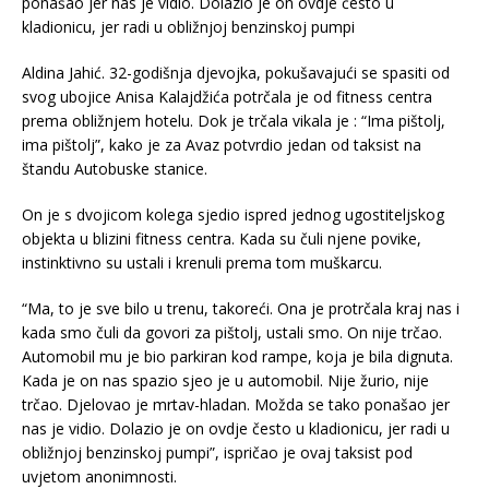
ponašao jer nas je vidio. Dolazio je on ovdje često u
kladionicu, jer radi u obližnjoj benzinskoj pumpi
Aldina Jahić. 32-godišnja djevojka, pokušavajući se spasiti od
svog ubojice Anisa Kalajdžića potrčala je od fitness centra
prema obližnjem hotelu. Dok je trčala vikala je : “Ima pištolj,
ima pištolj”, kako je za Avaz potvrdio jedan od taksist na
štandu Autobuske stanice.
On je s dvojicom kolega sjedio ispred jednog ugostiteljskog
objekta u blizini fitness centra. Kada su čuli njene povike,
instinktivno su ustali i krenuli prema tom muškarcu.
“Ma, to je sve bilo u trenu, takoreći. Ona je protrčala kraj nas i
kada smo čuli da govori za pištolj, ustali smo. On nije trčao.
Automobil mu je bio parkiran kod rampe, koja je bila dignuta.
Kada je on nas spazio sjeo je u automobil. Nije žurio, nije
trčao. Djelovao je mrtav-hladan. Možda se tako ponašao jer
nas je vidio. Dolazio je on ovdje često u kladionicu, jer radi u
obližnjoj benzinskoj pumpi”, ispričao je ovaj taksist pod
uvjetom anonimnosti.