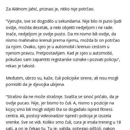
Za Aldinom Jahić, priznao je, nitko nije potrčao.
“Vjerujte, sve se dogodilo u sekundama. Nije bilo ni puno ljudi
ovdje, možda desetak, a neki objekti nedjeljom i ne rade.
Inače, nedjeljom je ovdje pusto. Da mi nismo bili ovdje, da
nismo mahinalno krenuli prema njemu, možda bi on potrčao
za njom. Ovako, sjeo je u automobil i krenuo cestom u
njenom pravcu. Pretpostavljam. Kad je sjeo u automobil,
pokušao sam zapamtiti registarske oznake i pozvati policiju”,
rekao je taksist.
Međutim, ubrzo su, kaže, čuli policijske sirene, ali nisu mogli
pomisliti da je djevojka ubijena.
“Strašno da ne može strašnije. Svašta se sinoć pričalo, da je
ovdje pucao. Nije, jer bismo to čuli. A, nismo s pozicije na
kojoj smo bili mogli vidjeti šta se događalo ispred fitness
centra. Ali, postoji videonadzor ispred i policija je izuzela
snimke. Sve se vidi. Koliko smo čuli, cura je imala trening u 18
sati, a on je čekao tu. Tu je, valjda, potegao pištolj, nakon