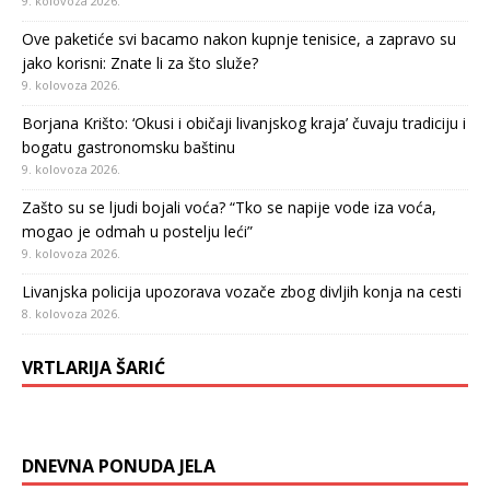
9. kolovoza 2026.
Ove paketiće svi bacamo nakon kupnje tenisice, a zapravo su
jako korisni: Znate li za što služe?
9. kolovoza 2026.
Borjana Krišto: ‘Okusi i običaji livanjskog kraja’ čuvaju tradiciju i
bogatu gastronomsku baštinu
9. kolovoza 2026.
Zašto su se ljudi bojali voća? “Tko se napije vode iza voća,
mogao je odmah u postelju leći”
9. kolovoza 2026.
Livanjska policija upozorava vozače zbog divljih konja na cesti
8. kolovoza 2026.
VRTLARIJA ŠARIĆ
DNEVNA PONUDA JELA