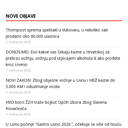
NOVE OBJAVE
Thompson sprema spektakl u Vukovaru, u nekoliko sati
prodano oko 80.000 ulaznica
7. kolovoza 2026.
DONOSIMO: Evo kakve vas čekaju kazne u Hrvatskoj za
prebrzu vožnju, vožnju pod utjecajem alkohola ili ako prođete
kroz crveno
7. kolovoza 2026.
NOVI ZAKON: Zbog objesne vožnje u Livnu i HBŽ kazne do
5.000 KM i oduzimanje vozila
7. kolovoza 2026.
HVO borci ŽZH traže bojkot Općih izbora zbog Slavena
Kovačevića
7. kolovoza 2026.
U Livnu počinje “Gastro Livno 2026.”, očekuje se više od tisuću