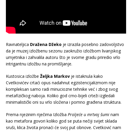
Ravnateljica
Dražena Džeko
je izrazila posebno zadovoljstvo
da je muzej izložbenu sezonu zaokružio izložbom livanjskog
umjetnika i zahvalila autoru što je svome gradu priredio vrlo
intrigantnu izložbu na promišljanje.
Kustosica izložbe
Željka Markov
je istaknula kako
Cvetkovićev crtaći opus nadahnut egzistencijalizmom nije
kompleksan samo radi minuciozne tehnike već i zbog svog
metafizičkog naboja. Koliko god crno-bijeli crteži izgledali
minimalistički oni su vrlo složena i pomno građena struktura.
Prema njezinim riječima Izložba
Proljeće u mrtvoj šumi
nam
kao metafora govori koliko god se puta nečiji svijet sklada
sruši, klica života pronaći će svoj put obnove. Cvetković nam