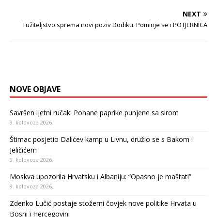
NEXT
Tužiteljstvo sprema novi poziv Dodiku. Pominje se i POTJERNICA
NOVE OBJAVE
Savršen ljetni ručak: Pohane paprike punjene sa sirom
9. kolovoza 2026.
Štimac posjetio Dalićev kamp u Livnu, družio se s Bakom i
Jeličićem
9. kolovoza 2026.
Moskva upozorila Hrvatsku i Albaniju: “Opasno je maštati”
9. kolovoza 2026.
Zdenko Lučić postaje stožerni čovjek nove politike Hrvata u
Bosni i Hercegovini