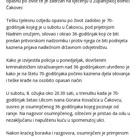
opasnu po život te je zadržan na liječenju u Županijskoj bolnici
Čakovec
Tešku tjelesnu ozljedu opasnu po život zadobio je 70-
godišnjak kojeg je u subotu u Čakovcu, pod prijetnjom
hladnim oružjem, silovao i okrao 36-godišnjak koji će biti
predan pritvorskom nadzorniku i protiv njega će biti podnijeta
kaznena prijava nadležnom državnom odvjetništvu.
Kako je izvijestila policija u ponedjeljak, dovršenim
kriminalističkim istraživanjem nad 36-godišnjakom utvrđeno je
kako je na štetu 70-godišnjaka počinio kaznena djela silovanja
i teške krađe na osobito opasan način.
U subotu, 8. ožujka oko 20.30 sati, u trenutku kada je 70-
godišnjak šetao Ulicom Ivana Gorana Kovačića u Čakovcu,
susreo je osumnjičenog 36-godišnjaka kojeg poznaje od
ranije. Na nagovor osumnjičenog, oštećeni je pristao da odu u
nezaključanu i napuštenu kuću u spomenutoj ulici.
Nakon kraćeg boravka i razgovora, osumnjičeni je primjenom