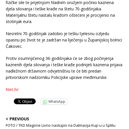
fizičke sile te prijetnjom hladnim oružjem počinio kaznena
djela silovanja i teške krađe na štetu 70-godišnjaka.
Materijalnu štetu nastalu krađom oštećeni je procijenio na
stotinjak eura.
Nesretni 70-godišnjak zadobio je tešku tjelesnu ozljedu
opasnu po život te je zadržan na liječenju u Županijskoj bolnici
Čakovec.
Protiv osumnjičenog 36-godišnjaka će se zbog počinjenja
kaznenih djela silovanja i teške krađe podnijeti kaznena prijava
nadležnom državnom odvjetništvu te će biti predan
pritvorskom nadzorniku Policijske uprave međimurske.
Net.hr
WhatsApp
PREVIOUS
FOTO / TKD Magone Livno nastupio na Dalmacija Kup-u u Splitu