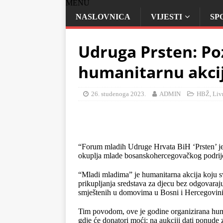
MENU
NASLOVNICA
VIJESTI
SP
Udruga Prsten: Po
humanitarnu akci
26. studenoga 2023.
ADMIN
HBŽ
,
Liv
“Forum mladih Udruge Hrvata BiH ‘Prsten’ jed
okuplja mlade bosanskohercegovačkog podrijet
“Mladi mladima” je humanitarna akcija koju 
prikupljanja sredstava za djecu bez odgovaraju
smještenih u domovima u Bosni i Hercegovini
Tim povodom, ove je godine organizirana hum
gdje će donatori moći: na aukciji dati ponude