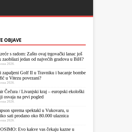
E OBJAVE
kreće s radom: Zašto ovaj trgovački lanac još
k zaobilazi jedan od najvećih gradova u BiH?
voza 2026.
li zapaljeni Golf II u Travniku i bacanje bombe
fić u Vitezu povezani?
voza 2026.
ir Čečura / Livanjski kraj – europski ekološki
oji osvaja na prvi pogled
voza 2026.
pson sprema spektakl u Vukovaru, u
iko sati prodano oko 80.000 ulaznica
voza 2026.
SIMO: Evo kakve vas čekaju kazne u