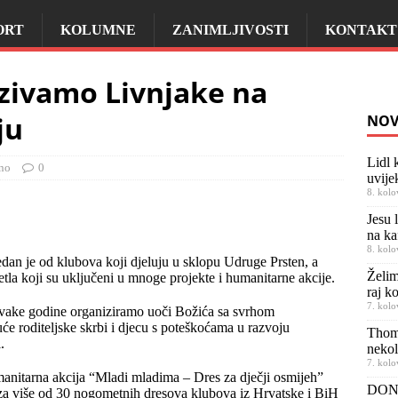
ORT
KOLUMNE
ZANIMLJIVOSTI
KONTAKT
zivamo Livnjake na
ju
NOV
Lidl 
no
0
uvije
8. kolo
Jesu 
na ka
8. kolo
an je od klubova koji djeluju u sklopu Udruge Prsten, a
Želim
la koji su uključeni u mnoge projekte i humanitarne akcije.
raj k
7. kolo
svake godine organiziramo uoči Božića sa svrhom
će roditeljske skrbi i djecu s poteškoćama u razvoju
Thom
.
nekol
7. kolo
anitarna akcija “Mladi mladima – Dres za dječji osmijeh”
DONO
 za više od 30 nogometnih dresova klubova iz Hrvatske i BiH