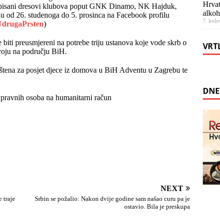
Hrvat
 potpisani dresovi klubova poput GNK Dinamo, NK Hajduk,
alkoh
u od 26. studenoga do 5. prosinca na Facebook profilu
7. kolo
UdrugaPrsten
)
će biti preusmjereni na potrebe triju ustanova koje vode skrb o
VRT
zvoju na području BiH.
orištena za posjet djece iz domova u BiH Adventu u Zagrebu te
DNE
 i pravnih osoba na humanitarni račun
NEXT
 traje
Srbin se požalio: Nakon dvije godine sam našao curu pa je
ostavio. Bila je preskupa