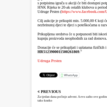
s potpisima igrača u akciji će biti dostupni
HNK Rijeka te 20-ak ostalih klubova u period
Udruge Prsten (
https://www.facebook.com/
Cilj aukcije je prikupiti min. 5.000,00 € koji 
nezbrinutoj djeci te djeci s poteškoćama u ra
Prikupljena sredstva će u potpunosti biti isk
kupnju proizvoda neophodnih za rad domova.
Donacije će se prikupljati i uplatama fizičkih
HR5123900011500261869
.”
Udruga Prsten
WhatsApp
PREVIOUS
Za tjedan dana počinje advent. A evo zašto ove godine
tako kratko