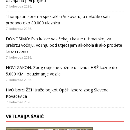
osvaja na prvi pogled
7. kolovoza 2026.
Thompson sprema spektakl u Vukovaru, u nekoliko sati
prodano oko 80.000 ulaznica
7. kolovoza 2026.
DONOSIMO: Evo kakve vas čekaju kazne u Hrvatskoj za
prebrzu vožnju, vožnju pod utjecajem alkohola ili ako prođete
kroz crveno
7. kolovoza 2026.
NOVI ZAKON: Zbog objesne vožnje u Livnu i HBŽ kazne do
5.000 KM i oduzimanje vozila
7. kolovoza 2026.
HVO borci ŽZH traže bojkot Općih izbora zbog Slavena
Kovačevića
7. kolovoza 2026.
VRTLARIJA ŠARIĆ