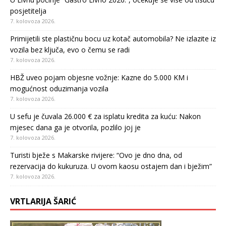
posjetitelja
7. kolovoza 2026.
Primijetili ste plastičnu bocu uz kotač automobila? Ne izlazite iz
vozila bez ključa, evo o čemu se radi
7. kolovoza 2026.
HBŽ uveo pojam objesne vožnje: Kazne do 5.000 KM i
mogućnost oduzimanja vozila
7. kolovoza 2026.
U sefu je čuvala 26.000 € za isplatu kredita za kuću: Nakon
mjesec dana ga je otvorila, pozlilo joj je
7. kolovoza 2026.
Turisti bježe s Makarske rivijere: “Ovo je dno dna, od
rezervacija do kukuruza. U ovom kaosu ostajem dan i bježim”
7. kolovoza 2026.
VRTLARIJA ŠARIĆ