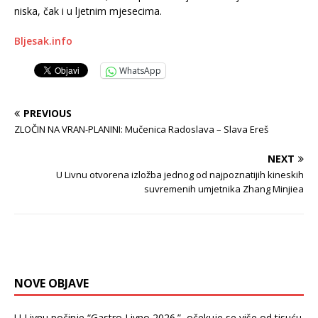
niska, čak i u ljetnim mjesecima.
Bljesak.info
WhatsApp
PREVIOUS
ZLOČIN NA VRAN-PLANINI: Mučenica Radoslava – Slava Ereš
NEXT
U Livnu otvorena izložba jednog od najpoznatijih kineskih
suvremenih umjetnika Zhang Minjiea
NOVE OBJAVE
U Livnu počinje “Gastro Livno 2026.”, očekuje se više od tisuću