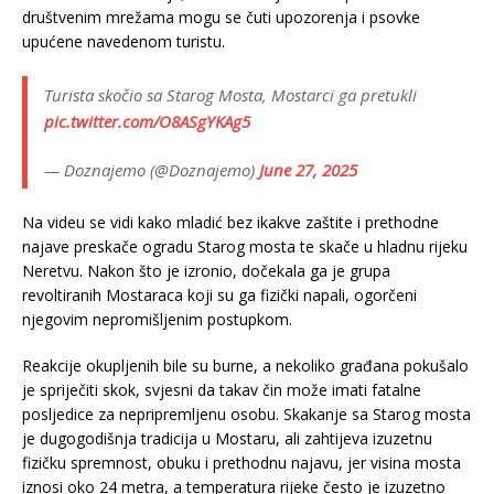
društvenim mrežama mogu se čuti upozorenja i psovke
upućene navedenom turistu.
Turista skočio sa Starog Mosta, Mostarci ga pretukli
pic.twitter.com/O8ASgYKAg5
— Doznajemo (@Doznajemo)
June 27, 2025
Na videu se vidi kako mladić bez ikakve zaštite i prethodne
najave preskače ogradu Starog mosta te skače u hladnu rijeku
Neretvu. Nakon što je izronio, dočekala ga je grupa
revoltiranih Mostaraca koji su ga fizički napali, ogorčeni
njegovim nepromišljenim postupkom.
Reakcije okupljenih bile su burne, a nekoliko građana pokušalo
je spriječiti skok, svjesni da takav čin može imati fatalne
posljedice za nepripremljenu osobu. Skakanje sa Starog mosta
je dugogodišnja tradicija u Mostaru, ali zahtijeva izuzetnu
fizičku spremnost, obuku i prethodnu najavu, jer visina mosta
iznosi oko 24 metra, a temperatura rijeke često je izuzetno