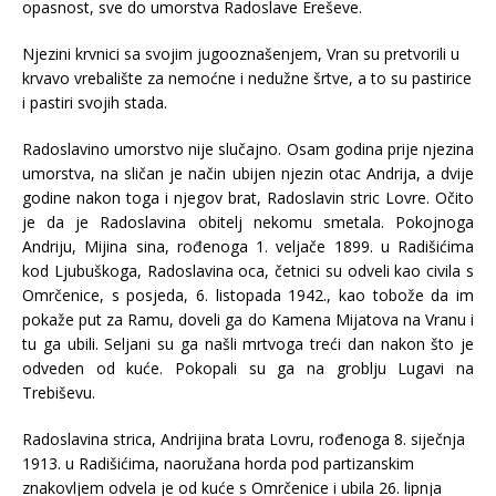
opasnost, sve do umorstva Radoslave Ereševe.
Njezini krvnici sa svojim jugooznašenjem, Vran su pretvorili u
krvavo vrebalište za nemoćne i nedužne šrtve, a to su pastirice
i pastiri svojih stada.
Radoslavino umorstvo nije slučajno. Osam godina prije njezina
umorstva, na sličan je način ubijen njezin otac Andrija, a dvije
godine nakon toga i njegov brat, Radoslavin stric Lovre. Očito
je da je Radoslavina obitelj nekomu smetala. Pokojnoga
Andriju, Mijina sina, rođenoga 1. veljače 1899. u Radišićima
kod Ljubuškoga, Radoslavina oca, četnici su odveli kao civila s
Omrčenice, s posjeda, 6. listopada 1942., kao tobože da im
pokaže put za Ramu, doveli ga do Kamena Mijatova na Vranu i
tu ga ubili. Seljani su ga našli mrtvoga treći dan nakon što je
odveden od kuće. Pokopali su ga na groblju Lugavi na
Trebiševu.
Radoslavina strica, Andrijina brata Lovru, rođenoga 8. siječnja
1913. u Radišićima, naoružana horda pod partizanskim
znakovljem odvela je od kuće s Omrčenice i ubila 26. lipnja