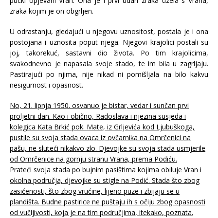
pučki opjevani Vran. Ona je i prvi udah zraka uzela s Vrana,
zraka kojim je on obgrljen.
U odrastanju, gledajući u njegovu uznositost, postala je i ona
postojana i uznosita poput njega. Njegovi krajolici postali su
joj, takorekuć, sastavni dio života. Po tim krajolicima,
svakodnevno je napasala svoje stado, te im bila u zagrljaju.
Pastirajući po njima, nije nikad ni pomišljala na bilo kakvu
nesigurnost i opasnost.
No, 21. lipnja 1950. osvanuo je bistar, vedar i sunčan prvi
proljetni dan. Kao i obično, Radoslava i njezina susjeda i
kolegica Kata Brkić pok. Mate, iz Grljevića kod Ljubuškoga,
pustile su svoja stada ovaca iz ovčarnika na Omrčenici na
pašu, ne sluteći nikakvo zlo. Djevojke su svoja stada usmjerile
od Omrčenice na gornju stranu Vrana, prema Podiću.
Prateći svoja stada po bujnim pasištima kojima obiluje Vran i
okolna područja, djevojke su stigle na Podić. Stada što zbog
zasićenosti, što zbog vrućine, lijeno puze i zbijaju se u
plandišta. Budne pastirice ne puštaju ih s očiju zbog opasnosti
od vučljivosti, koja je na tim područjima, itekako, poznata.