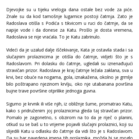
Djevojke su u tijeku vreloga dana ostale bez vode za piće.
Znale su da kod tamošnje lugarnice postoji čatrnja. Zato je
Radoslava otišla s Podića s tikvicom u ruci do čatrnje, da se
napije vode i da donese za Katu. Prošlo je dosta vremena,
Radoslava se nije vraćala. To je Katu zabrinulo.
Videći da je uzalud dalje iščekivanje, Kata je ostavila stada i sa
slučajnim prolaznicima je otišla do čatrnje, vidjeti što je s
Radoslavom. Pri dolasku do čatrnje, ugledali su iznenađujući
stravičan prizor. Radoslava je kraj čatrnje ležala zaklana, sva u
krvi, bez obuće na nogama, gola, iznakažena, okolno je grmlje
bilo poštrapano njezinom krvlju, oko nje utabanana površina
bujne trave površine otprilike jednoga guvna.
Sigurno je krvnik ili više njih, iz obližnje šume, promatrao Katu,
kako s pridruženim joj prolaznicima gleda taj stravičan prizor.
Pomalo je zagonetno, s obzirom na to da je riječ o planini,
otkud su se baš u to vrijeme pojavili slučajni prolaznici, koji su
slijedili Katu u odlasku do čatrnje da vidi što je s Radoslavom.
Da su bar navedena imena tih prolaznika, možda bi se moglo