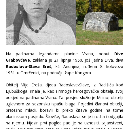
Na padinama legendarne planine Vrana, poput
Dive
Grabovčeve
, zaklana je 21. lipnja 1950. još jedna Diva, diva
Radoslava-Slava Ereš
, kći Andrijina, rođena 8. kolovoza
1931. u Omrčenici, na području župe Kongora.
Obitelj Mije Ereša, djeda Radoslave-Slave, iz Radišića kod
Ljubuškoga, imala je, kao i mnoge hercegovačke obitelji, svoj
posjed na padinama Vrana. Taj posjed služio je Mijinoj obitelji
uglavnom za sezonsku ispašu blaga. Pojedini članovi obitelji,
pretežno mlađi, boravili bi preko čitave godine na tome
planinskom posjedu. Štoviše, Radoslava se je i rodila i odgojila
na njemu. Njezin prvi pogled pao je na uznositi, tajanstveni,