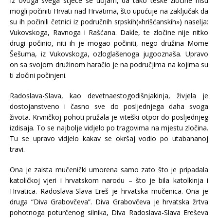
Iz ovoga svega stječe se dojam, da tako teške zločine nisu
mogli počiniti Hrvati nad Hrvatima, što upućuje na zaključak da
su ih počinili četnici iz područnih srpskih(«hrišćanskih») naselja:
Vukovskoga, Ravnoga i Rašćana. Dakle, te zločine nije nitko
drugi počinio, niti ih je mogao počiniti, nego družina Mome
Šešuma, iz Vukovskoga, ozloglašenoga jugooznaša. Upravo
on sa svojom družinom haračio je na područjima na kojima su
ti zločini počinjeni.
Radoslava-Slava, kao devetnaestogodišnjakinja, živjela je
dostojanstveno i časno sve do posljednjega daha svoga
života. Krvničkoj pohoti pružala je viteški otpor do posljednjeg
izdisaja. To se najbolje vidjelo po tragovima na mjestu zločina.
Tu se upravo vidjelo kakav se okršaj vodio po utabananoj
travi.
Ona je zaista mučenički umorena samo zato što je pripadala
katoličkoj vjeri i hrvatskom narodu – što je bila katolkinja i
Hrvatica. Radoslava-Slava Ereš je hrvatska mučenica. Ona je
druga “Diva Grabovčeva”. Diva Grabovčeva je hrvatska žrtva
pohotnoga poturčenog silnika, Diva Radoslava-Slava Ereševa