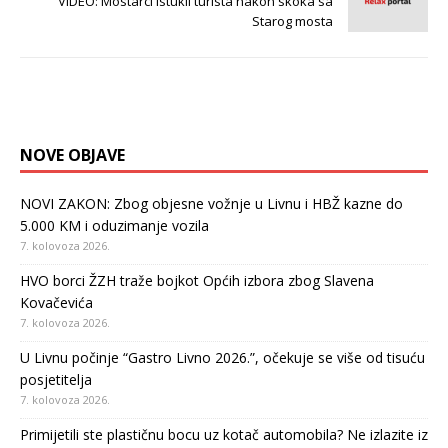
VIDEO: Mostarci istukli turista nakon skoka sa
Starog mosta
NOVE OBJAVE
NOVI ZAKON: Zbog objesne vožnje u Livnu i HBŽ kazne do
5.000 KM i oduzimanje vozila
7. kolovoza 2026.
HVO borci ŽZH traže bojkot Općih izbora zbog Slavena
Kovačevića
7. kolovoza 2026.
U Livnu počinje “Gastro Livno 2026.”, očekuje se više od tisuću
posjetitelja
7. kolovoza 2026.
Primijetili ste plastičnu bocu uz kotač automobila? Ne izlazite iz