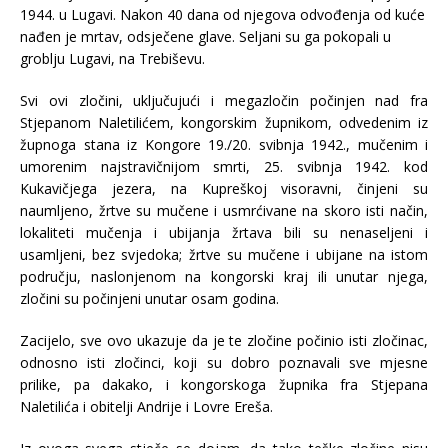
1944. u Lugavi. Nakon 40 dana od njegova odvođenja od kuće
nađen je mrtav, odsječene glave. Seljani su ga pokopali u
groblju Lugavi, na Trebiševu.
Svi ovi zločini, uključujući i megazločin počinjen nad fra
Stjepanom Naletilićem, kongorskim župnikom, odvedenim iz
župnoga stana iz Kongore 19./20. svibnja 1942., mučenim i
umorenim najstravičnijom smrti, 25. svibnja 1942. kod
Kukavičjega jezera, na Kupreškoj visoravni, činjeni su
naumljeno, žrtve su mučene i usmrćivane na skoro isti način,
lokaliteti mučenja i ubijanja žrtava bili su nenaseljeni i
usamljeni, bez svjedoka; žrtve su mučene i ubijane na istom
području, naslonjenom na kongorski kraj ili unutar njega,
zločini su počinjeni unutar osam godina.
Zacijelo, sve ovo ukazuje da je te zločine počinio isti zločinac,
odnosno isti zločinci, koji su dobro poznavali sve mjesne
prilike, pa dakako, i kongorskoga župnika fra Stjepana
Naletilića i obitelji Andrije i Lovre Ereša.