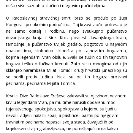
nešto više saznati o zločinu i njegovim počiniteljima.
O Radoslavinoj stravičnoj smrti brzo se pročulo po župi
Kongora i po okolnim područjima. Taj krvavi zločin potresao je
ne samo obitelj i rodbinu, nego sveukupno pučanstvo
duvanjskoga kraja i šire. Kroz povijest duvanjskoga kraja,
tamošnje je pučanstvo uvijek gledalo, pogotovo u najvećim
opasnostima, slobodna skloništa po tajnovitim bogazima,
kojima legendarni Vran obiluje. Svaki se tuđin do tih tajnovitih
bogaza teško odlučivao krenuti. Zato se u mnogima od njih
sklanjao harambaša Mijat Tomić i drugi hrvatski junaci koji su
se borili protiv tuđina. Neki su od tih bogaza prozvani
pećinama, pećinama Mijata Tomića.
Krvnici Dive Radoslave Ereševe zakrvavili su njezinom nevinom
krvlju legendarni Vran, pa mu time narušili obdarenu moć
tajanstvenoga spokojstva, spokojstva u kojemu su ljudi u
nevolji vidjeli i nalazili spas, a pastirice i pastiri po njegovim
travnatim padinama napasali svoja stada, čuvajući ih od
kojekakvih divljih grabežljivaca, ne pomišljajući ni na kakvu