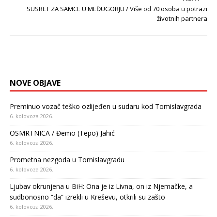
SUSRET ZA SAMCE U MEĐUGORJU / Više od 70 osoba u potrazi
životnih partnera
NOVE OBJAVE
Preminuo vozač teško ozlijeđen u sudaru kod Tomislavgrada
6. kolovoza 2026.
OSMRTNICA / Đemo (Tepo) Jahić
6. kolovoza 2026.
Prometna nezgoda u Tomislavgradu
6. kolovoza 2026.
Ljubav okrunjena u BiH: Ona je iz Livna, on iz Njemačke, a
sudbonosno “da” izrekli u Kreševu, otkrili su zašto
6. kolovoza 2026.