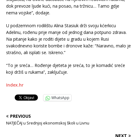
dok prevoze ljude kući, na posao, na tržnicu… Tamo gdje
nema vojske”, dodaje.
U podzemnom rodilištu Alina Stasiuk drži svoju kćerkicu
Adelinu, rođenu prije manje od jednog dana potpuno zdrava.
Na pitanje kako je roditi dijete u gradu u kojem Rusi
svakodnevno koriste bombe i dronove kaže: “Naravno, malo je
strašno, ali isplati se. Iskreno.”
“To je sreća… Rođenje djeteta je sreća, to je komadić sreće
koji držiš u rukama”, zaključuje.
Index.hr
WhatsApp
PREVIOUS
NATJEČAJ u Srednjoj ekonomskoj školi u Livnu
NEXT