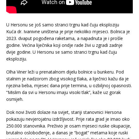
U Hersonu se još samo stranci trgnu kad čuju eksploziju
Kuća dr. Ivanivne uništena je prije nekoliko mjeseci. Bolnica je
2023. dvaput pogođena raketama, a napadnuta je i prošle
godine. Većina liječnika koji ondje rade živi u zgradi zadnje
dvije godine. U Hersonu se samo stranci trgnu kad čuju
eksploziju.
Olha Viner leži u prenatalnom dijelu bolnice u bunkeru. Pod
stalnim je nadzorom zbog visokog tlaka, a liječnici kažu da je
njezina beba, mjesec dana prije termina, u ozbiljnoj opasnosti.
“Mislim da svi u Hersonu imaju visoki tlak”, kaže uz gorak
osmijeh.
Dok novi životi dolaze na svijet, stariji stanovnici Hersona
pokazuju nevjerojatnu izdržljivost. Prije rata grad je imao oko
250.000 stanovnika. Preživio je osam mjeseci ruske okupacije,
brutalno oslobođenje, a danas je “bogat” metama koje ruski