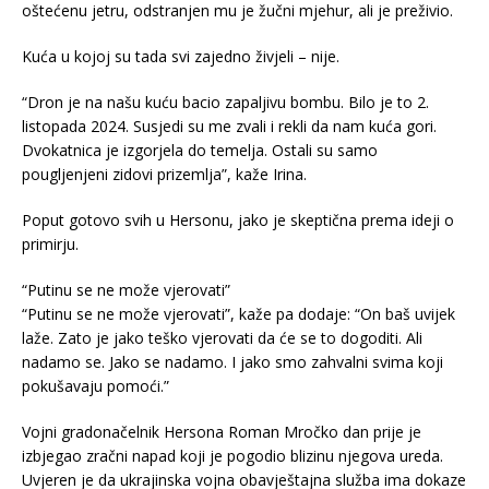
oštećenu jetru, odstranjen mu je žučni mjehur, ali je preživio.
Kuća u kojoj su tada svi zajedno živjeli – nije.
“Dron je na našu kuću bacio zapaljivu bombu. Bilo je to 2.
listopada 2024. Susjedi su me zvali i rekli da nam kuća gori.
Dvokatnica je izgorjela do temelja. Ostali su samo
pougljenjeni zidovi prizemlja”, kaže Irina.
Poput gotovo svih u Hersonu, jako je skeptična prema ideji o
primirju.
“Putinu se ne može vjerovati”
“Putinu se ne može vjerovati”, kaže pa dodaje: “On baš uvijek
laže. Zato je jako teško vjerovati da će se to dogoditi. Ali
nadamo se. Jako se nadamo. I jako smo zahvalni svima koji
pokušavaju pomoći.”
Vojni gradonačelnik Hersona Roman Mročko dan prije je
izbjegao zračni napad koji je pogodio blizinu njegova ureda.
Uvjeren je da ukrajinska vojna obavještajna služba ima dokaze