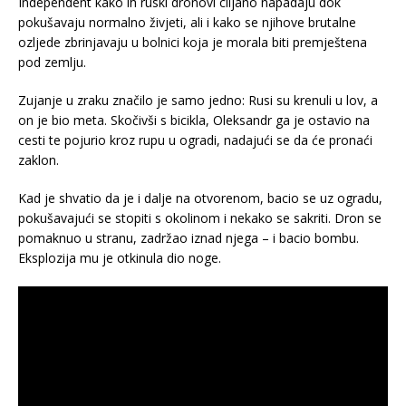
Independent kako ih ruski dronovi ciljano napadaju dok
pokušavaju normalno živjeti, ali i kako se njihove brutalne
ozljede zbrinjavaju u bolnici koja je morala biti premještena
pod zemlju.
Zujanje u zraku značilo je samo jedno: Rusi su krenuli u lov, a
on je bio meta. Skočivši s bicikla, Oleksandr ga je ostavio na
cesti te pojurio kroz rupu u ogradi, nadajući se da će pronaći
zaklon.
Kad je shvatio da je i dalje na otvorenom, bacio se uz ogradu,
pokušavajući se stopiti s okolinom i nekako se sakriti. Dron se
pomaknuo u stranu, zadržao iznad njega – i bacio bombu.
Eksplozija mu je otkinula dio noge.