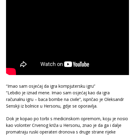
“Imao sam osjećaj da igra kompjutersku igru”
“Lebdio je iznad mene. Imao sam osjećaj kao da igra
računalnu igru – baca bombe na civile”, ispričao je Oleksandr
Senskji iz bolnice u Hersonu, gdje se oporavlja.
Dok je kopao po torbi s medicinskom opremom, koju je nosio
kao volonter Crvenog križa u Hersonu, znao je da ga i dalje
promatraju ruski operateri dronova s druge strane rijeke