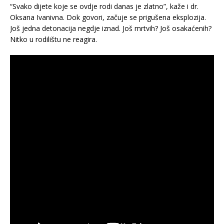
“Svako dijete koje se ovdje rodi danas je zlatno”, kaže i dr.
Oksana Ivanivna. Dok govori, začuje se prigušena eksplozija.
Još jedna detonacija negdje iznad. Još mrtvih? Još osakaćenih?
Nitko u rodilištu ne reagira.