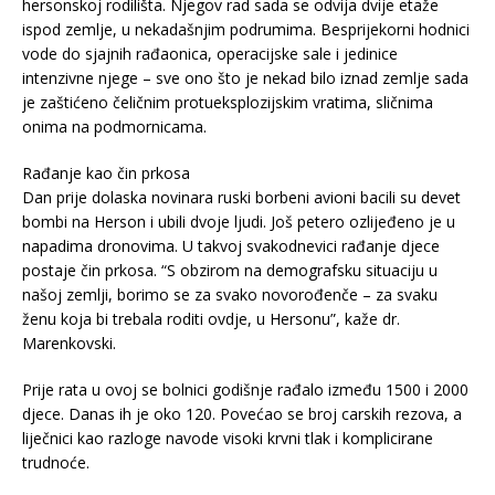
hersonskoj rodilišta. Njegov rad sada se odvija dvije etaže
ispod zemlje, u nekadašnjim podrumima. Besprijekorni hodnici
vode do sjajnih rađaonica, operacijske sale i jedinice
intenzivne njege – sve ono što je nekad bilo iznad zemlje sada
je zaštićeno čeličnim protueksplozijskim vratima, sličnima
onima na podmornicama.
Rađanje kao čin prkosa
Dan prije dolaska novinara ruski borbeni avioni bacili su devet
bombi na Herson i ubili dvoje ljudi. Još petero ozlijeđeno je u
napadima dronovima. U takvoj svakodnevici rađanje djece
postaje čin prkosa. “S obzirom na demografsku situaciju u
našoj zemlji, borimo se za svako novorođenče – za svaku
ženu koja bi trebala roditi ovdje, u Hersonu”, kaže dr.
Marenkovski.
Prije rata u ovoj se bolnici godišnje rađalo između 1500 i 2000
djece. Danas ih je oko 120. Povećao se broj carskih rezova, a
liječnici kao razloge navode visoki krvni tlak i komplicirane
trudnoće.