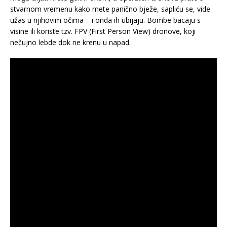
stvarnom vremenu kako mete panično bježe, sapliću se, vide
užas u njihovim očima – i onda ih ubijaju. Bombe bacaju s
visine ili koriste tzv. FPV (First Person View) dronove, koji
nečujno lebde dok ne krenu u napad.