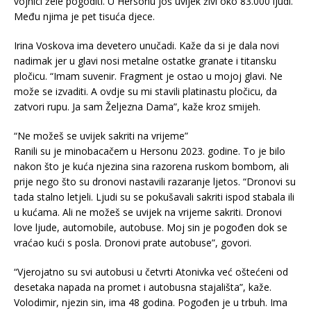
vojnici žele pogoditi. U Hersonu još uvijek živi oko 83.000 ljudi.
Među njima je pet tisuća djece.
Irina Voskova ima devetero unučadi. Kaže da si je dala novi
nadimak jer u glavi nosi metalne ostatke granate i titansku
pločicu. “Imam suvenir. Fragment je ostao u mojoj glavi. Ne
može se izvaditi. A ovdje su mi stavili platinastu pločicu, da
zatvori rupu. Ja sam Željezna Dama”, kaže kroz smijeh.
“Ne možeš se uvijek sakriti na vrijeme”
Ranili su je minobacačem u Hersonu 2023. godine. To je bilo
nakon što je kuća njezina sina razorena ruskom bombom, ali
prije nego što su dronovi nastavili razaranje ljetos. “Dronovi su
tada stalno letjeli. Ljudi su se pokušavali sakriti ispod stabala ili
u kućama. Ali ne možeš se uvijek na vrijeme sakriti. Dronovi
love ljude, automobile, autobuse. Moj sin je pogođen dok se
vraćao kući s posla. Dronovi prate autobuse”, govori.
“Vjerojatno su svi autobusi u četvrti Atonivka već oštećeni od
desetaka napada na promet i autobusna stajališta”, kaže.
Volodimir, njezin sin, ima 48 godina. Pogođen je u trbuh. Ima