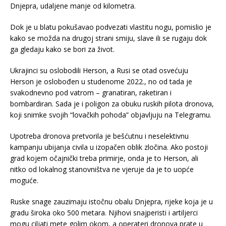
Dnjepra, udaljene manje od kilometra.
Dok je u blatu pokušavao podvezati vlastitu nogu, pomislio je
kako se možda na drugoj strani smiju, slave ili se rugaju dok
ga gledaju kako se bori za život.
Ukrajinci su oslobodili Herson, a Rusi se otad osvećuju
Herson je oslobođen u studenome 2022., no od tada je
svakodnevno pod vatrom – granatiran, raketiran i
bombardiran. Sada je i poligon za obuku ruskih pilota dronova,
koji snimke svojih “lovačkih pohoda” objavljuju na Telegramu.
Upotreba dronova pretvorila je bešćutnu i neselektivnu
kampanju ubijanja civila u izopačen oblik zločina. Ako postoji
grad kojem očajnički treba primirje, onda je to Herson, ali
nitko od lokalnog stanovništva ne vjeruje da je to uopće
moguće.
Ruske snage zauzimaju istočnu obalu Dnjepra, rijeke koja je u
gradu široka oko 500 metara. Njihovi snajperisti i artiljerci
mogu ciljati mete golim okom, a operateri dronova prate u