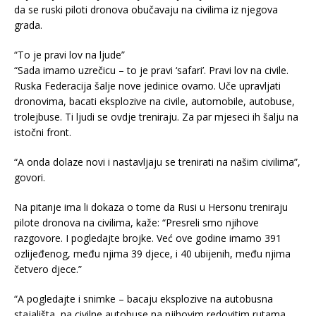
da se ruski piloti dronova obučavaju na civilima iz njegova
grada.
“To je pravi lov na ljude”
“Sada imamo uzrečicu – to je pravi ‘safari’. Pravi lov na civile.
Ruska Federacija šalje nove jedinice ovamo. Uče upravljati
dronovima, bacati eksplozive na civile, automobile, autobuse,
trolejbuse. Ti ljudi se ovdje treniraju. Za par mjeseci ih šalju na
istočni front.
“A onda dolaze novi i nastavljaju se trenirati na našim civilima”,
govori.
Na pitanje ima li dokaza o tome da Rusi u Hersonu treniraju
pilote dronova na civilima, kaže: “Presreli smo njihove
razgovore. I pogledajte brojke. Već ove godine imamo 391
ozlijeđenog, među njima 39 djece, i 40 ubijenih, među njima
četvero djece.”
“A pogledajte i snimke – bacaju eksplozive na autobusna
stajališta, na civilne autobuse na njihovim redovitim rutama,