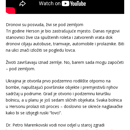
Dronovi su posvuda, živi se pod zemljom
Tri godine Herson je bio zastrašujuće mjesto. Danas njegovi
stanovnici žive iza spuštenih roleta i zatvorenih vrata dok
dronovi ciljaju autobuse, tramvaje, automobile i prolaznike. Biti
na ulici znači izložiti se pogledu lovca.
Životi završavaju iznad zemlje. No, barem sada mogu započeti
– pod zemljom.
Ukrajina je otvorila prvo podzemno rodilište otporno na
bombe, napuštajući površinske objekte i premjestivši njihov
sadržaj u podrume. Grad je otvorio i podzemnu kiruršku
bolnicu, a u planu je još sedam sličnih objekata. Svaka bolnica
u Hersonu prolazi isti proces – doslovno se okreće naglavačke
kako bi se izbjegli ruski “lovci”.
Dr. Petro Marenkovski vodi novi odjel u staroj zgradi