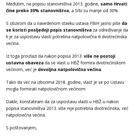
Međutim, na popisu stanovništva 2013. godine,
samo Hrvati
čine preko 30% stanovništva
, a Srbi su manje od 30%.
S obzirom da u navedenom stavku ustava FBiH jasno piše
da
se koristi posljednji popis stanovništva
za određivanje da
li je za uspostavu vlasti potrebna natpolovična ili dvotrećinska
većina.
Iz toga proizlazi da nakon popisa 2013.
više ne postoji
ustavna obaveza
da se vlast u HBŽ formira dvotrećinskom
većinom, već je
dovoljna natpolovična većina
.
Tako da već na izborima 2018. godine, vlast je se po Ustavu
mogla formirati natpolovičnom većinom.
Dakle, konstatiram da za uspostavu vlasti u HBŽ-u nakon
popisa stanovništva 2013. više nije potrebna dvotrećinska, već
natpolovična većina.
S poštovanjem,