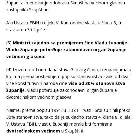
župan, a imenovanje odobrava Skupština većinom glasova
zastupnika Skupštine.
A u Ustavu FBiH u dijelu V. Kantonalne vlasti, u članu 8, u
stavkama 3 i 4 piše:
(3)
Ministri zajedno sa premijerom čine Vladu županije.
Vladu županije potvrđuje zakonodavni organ županije
većinom glasova.
(4) Izuzetno od odredaba stava 3. ovog člana, u županijama u
kojima prema posljednjem popisu stanovništva svaki od dva ili
više konstitutivnih naroda čine
više od 30% stanovništva
županij
e, vladu potvrđuje zakonodavni organ županije
dvotrećinskom većinom glasova.
Naime, prema popisu 1991. u HBŽ i Hrvati i Srbi su činili preko
30% stanovništva, tako da je sukladno stavci 4, člana 8, dijela
V. Ustava FBiH, vlast u županiji morala biti formirana
dvotrećinskom većinom
u Skupštini.