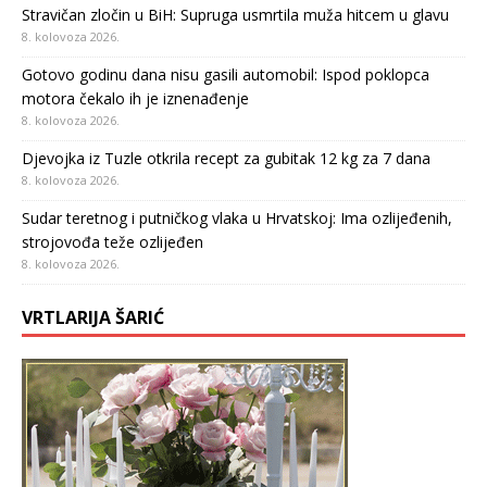
Stravičan zločin u BiH: Supruga usmrtila muža hitcem u glavu
8. kolovoza 2026.
Gotovo godinu dana nisu gasili automobil: Ispod poklopca
motora čekalo ih je iznenađenje
8. kolovoza 2026.
Djevojka iz Tuzle otkrila recept za gubitak 12 kg za 7 dana
8. kolovoza 2026.
Sudar teretnog i putničkog vlaka u Hrvatskoj: Ima ozlijeđenih,
strojovođa teže ozlijeđen
8. kolovoza 2026.
VRTLARIJA ŠARIĆ