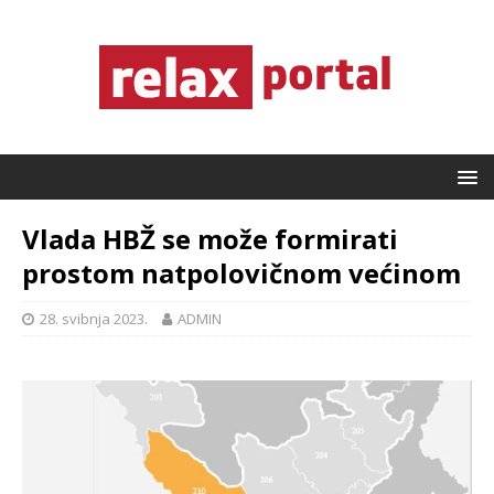
Vlada HBŽ se može formirati
prostom natpolovičnom većinom
28. svibnja 2023.
ADMIN