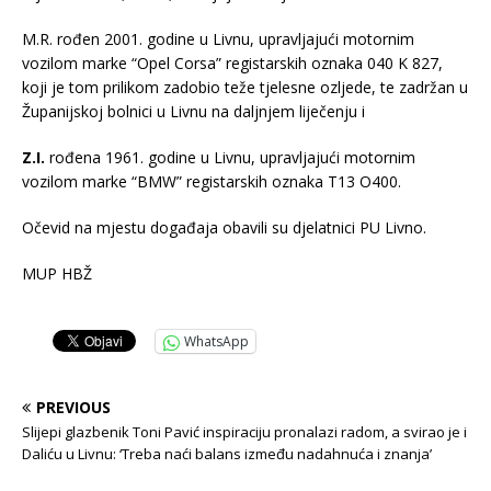
M.R. rođen 2001. godine u Livnu, upravljajući motornim
vozilom marke “Opel Corsa” registarskih oznaka 040 K 827,
koji je tom prilikom zadobio teže tjelesne ozljede, te zadržan u
Županijskoj bolnici u Livnu na daljnjem liječenju i
Z.I.
rođena 1961. godine u Livnu, upravljajući motornim
vozilom marke “BMW” registarskih oznaka T13 O400.
Očevid na mjestu događaja obavili su djelatnici PU Livno.
MUP HBŽ
WhatsApp
PREVIOUS
Slijepi glazbenik Toni Pavić inspiraciju pronalazi radom, a svirao je i
Daliću u Livnu: ‘Treba naći balans između nadahnuća i znanja’