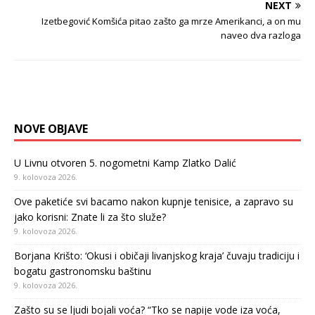
NEXT
Izetbegović Komšića pitao zašto ga mrze Amerikanci, a on mu
naveo dva razloga
NOVE OBJAVE
U Livnu otvoren 5. nogometni Kamp Zlatko Dalić
9. kolovoza 2026.
Ove paketiće svi bacamo nakon kupnje tenisice, a zapravo su
jako korisni: Znate li za što služe?
9. kolovoza 2026.
Borjana Krišto: ‘Okusi i običaji livanjskog kraja’ čuvaju tradiciju i
bogatu gastronomsku baštinu
9. kolovoza 2026.
Zašto su se ljudi bojali voća? “Tko se napije vode iza voća,