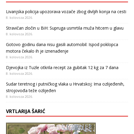
Livanjska policija upozorava vozače zbog divljih konja na cesti
8. kolovoza 2026.
Stravičan zločin u BiH: Supruga usmrtila muža hitcem u glavu
8. kolovoza 2026.
Gotovo godinu dana nisu gasili automobil: Ispod poklopca
motora čekalo ih je iznenađenje
8. kolovoza 2026.
Djevojka iz Tuzle otkrila recept za gubitak 12 kg za 7 dana
8. kolovoza 2026.
Sudar teretnog i putničkog vlaka u Hrvatskoj: Ima ozlijeđenih,
strojovođa teže ozlijeđen
8. kolovoza 2026.
VRTLARIJA ŠARIĆ