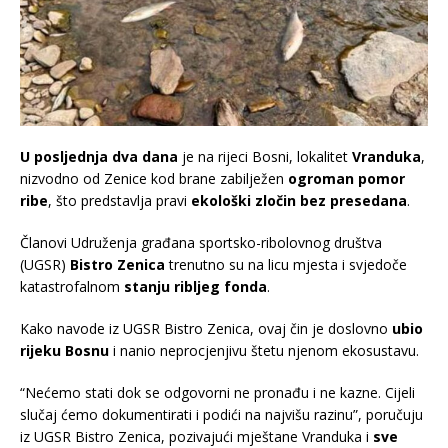
U posljednja dva dana
je na rijeci Bosni, lokalitet
Vranduka
,
nizvodno od Zenice kod brane zabilježen
ogroman pomor
ribe
, što predstavlja pravi
ekološki zločin bez presedana
.
Članovi Udruženja građana sportsko-ribolovnog društva
(UGSR)
Bistro Zenica
trenutno su na licu mjesta i svjedoče
katastrofalnom
stanju ribljeg fonda
.
Kako navode iz UGSR Bistro Zenica, ovaj čin je doslovno
ubio
rijeku Bosnu
i nanio neprocjenjivu štetu njenom ekosustavu.
“Nećemo stati dok se odgovorni ne pronađu i ne kazne. Cijeli
slučaj ćemo dokumentirati i podići na najvišu razinu”, poručuju
iz UGSR Bistro Zenica, pozivajući mještane Vranduka i
sve