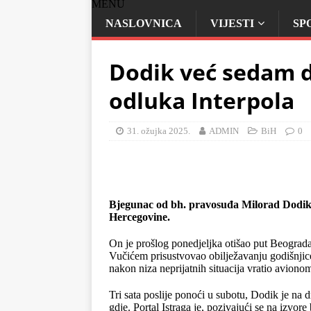
MENU
NASLOVNICA
VIJESTI
SP
Dodik već sedam d
odluka Interpola
31. ožujka 2025.
ADMIN
BiH
0
Bjegunac od bh. pravosuđa Milorad Dodik 
Hercegovine.
On je prošlog ponedjeljka otišao put Beograd
Vučićem prisustvovao obilježavanju godišnjic
nakon niza neprijatnih situacija vratio avio
Tri sata poslije ponoći u subotu, Dodik je na
gdje. Portal Istraga je, pozivajući se na izvor