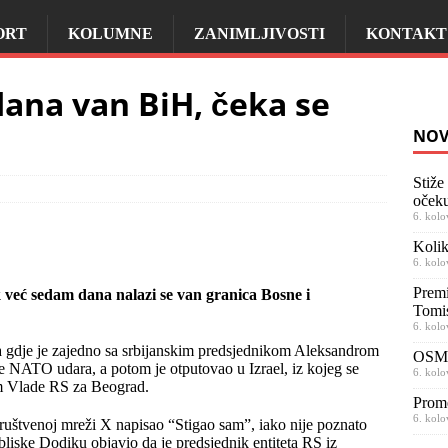
ORT
KOLUMNE
ZANIMLJIVOSTI
KONTAKT
ana van BiH, čeka se
NOV
Stiže
očeku
6. kolo
Kolik
6. kolo
Premi
već sedam dana nalazi se van granica Bosne i
Tomi
6. kolo
a gdje je zajedno sa srbijanskim predsjednikom Aleksandrom
OSMR
e NATO udara, a potom je otputovao u Izrael, iz kojeg se
6. kolo
nom Vlade RS za Beograd.
Prom
6. kolo
 društvenoj mreži X napisao “Stigao sam”, iako nije poznato
e bliske Dodiku objavio da je predsjednik entiteta RS iz