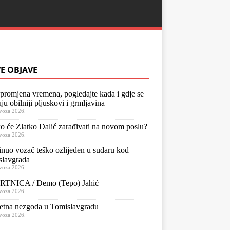
E OBJAVE
 promjena vremena, pogledajte kada i gdje se
ju obilniji pljuskovi i grmljavina
voza 2026.
o će Zlatko Dalić zarađivati na novom poslu?
voza 2026.
nuo vozač teško ozlijeđen u sudaru kod
slavgrada
voza 2026.
TNICA / Đemo (Tepo) Jahić
voza 2026.
etna nezgoda u Tomislavgradu
voza 2026.