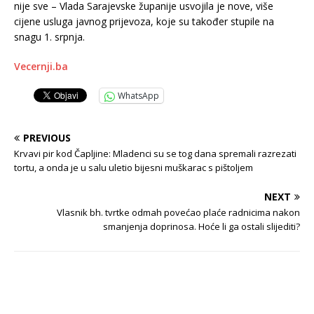
nije sve – Vlada Sarajevske županije usvojila je nove, više
cijene usluga javnog prijevoza, koje su također stupile na
snagu 1. srpnja.
Vecernji.ba
WhatsApp
PREVIOUS
Krvavi pir kod Čapljine: Mladenci su se tog dana spremali razrezati
tortu, a onda je u salu uletio bijesni muškarac s pištoljem
NEXT
Vlasnik bh. tvrtke odmah povećao plaće radnicima nakon
smanjenja doprinosa. Hoće li ga ostali slijediti?