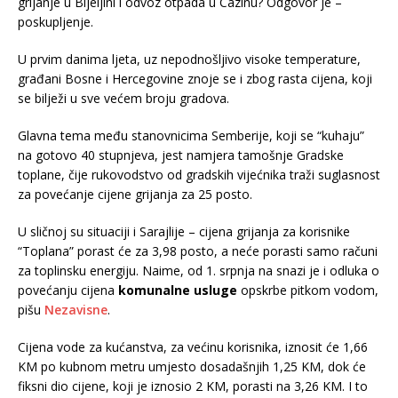
grijanje u Bijeljini i odvoz otpada u Cazinu? Odgovor je –
poskupljenje.
U prvim danima ljeta, uz nepodnošljivo visoke temperature,
građani Bosne i Hercegovine znoje se i zbog rasta cijena, koji
se bilježi u sve većem broju gradova.
Glavna tema među stanovnicima Semberije, koji se “kuhaju”
na gotovo 40 stupnjeva, jest namjera tamošnje Gradske
toplane, čije rukovodstvo od gradskih vijećnika traži suglasnost
za povećanje cijene grijanja za 25 posto.
U sličnoj su situaciji i Sarajlije – cijena grijanja za korisnike
“Toplana” porast će za 3,98 posto, a neće porasti samo računi
za toplinsku energiju. Naime, od 1. srpnja na snazi je i odluka o
povećanju cijena
komunalne usluge
opskrbe pitkom vodom,
pišu
Nezavisne
.
Cijena vode za kućanstva, za većinu korisnika, iznosit će 1,66
KM po kubnom metru umjesto dosadašnjih 1,25 KM, dok će
fiksni dio cijene, koji je iznosio 2 KM, porasti na 3,26 KM. I to