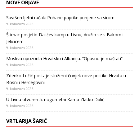
NOVE OBJAVE
Savršen ljetni ručak: Pohane paprike punjene sa sirom
9. kolovoza 2026.
Štimac posjetio Dalićev kamp u Livnu, družio se s Bakom i
Jeličićem
9. kolovoza 2026.
Moskva upozorila Hrvatsku i Albaniju: “Opasno je maštati”
9. kolovoza 2026.
Zdenko Lučić postaje stožerni čovjek nove politike Hrvata u
Bosni i Hercegovini
9. kolovoza 2026.
U Livnu otvoren 5. nogometni Kamp Zlatko Dalić
9. kolovoza 2026.
VRTLARIJA ŠARIĆ